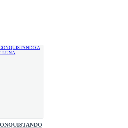
que habla es tu loba. — trato de explicar y cuando
 provocando que la joven lo viera con miedo, algo
bo hablando por ella.
ONQUISTANDO