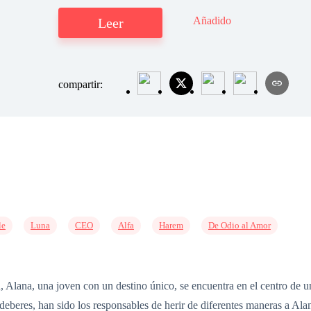
Añadido
Leer
compartir:
le
Luna
CEO
Alfa
Harem
De Odio al Amor
Alana, una joven con un destino único, se encuentra en el centro de un
eberes, han sido los responsables de herir de diferentes maneras a Alana