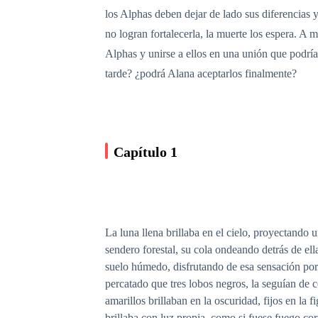
los Alphas deben dejar de lado sus diferencias y 
no logran fortalecerla, la muerte los espera. A 
Alphas y unirse a ellos en una unión que podría
tarde? ¿podrá Alana aceptarlos finalmente?
Capítulo 1
La luna llena brillaba en el cielo, proyectando 
sendero forestal, su cola ondeando detrás de ella
suelo húmedo, disfrutando de esa sensación por 
percatado que tres lobos negros, la seguían de ce
amarillos brillaban en la oscuridad, fijos en la
brillaba con luz propia, como si fuese fuego co