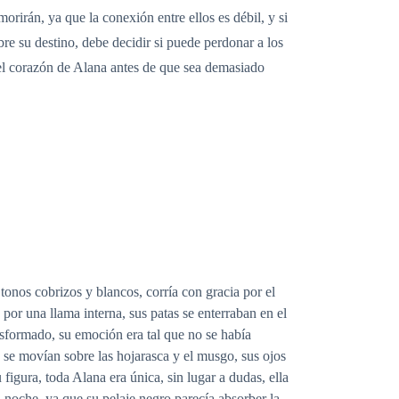
orirán, ya que la conexión entre ellos es débil, y si
bre su destino, debe decidir si puede perdonar a los
 el corazón de Alana antes de que sea demasiado
 tonos cobrizos y blancos, corría con gracia por el
 por una llama interna, sus patas se enterraban en el
nsformado, su emoción era tal que no se había
as se movían sobre las hojarasca y el musgo, sus ojos
figura, toda Alana era única, sin lugar a dudas, ella
 noche, ya que su pelaje negro parecía absorber la