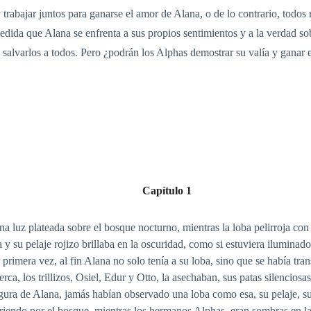
trabajar juntos para ganarse el amor de Alana, o de lo contrario, todos m
medida que Alana se enfrenta a sus propios sentimientos y a la verdad so
 salvarlos a todos. Pero ¿podrán los Alphas demostrar su valía y ganar
Capítulo 1
una luz plateada sobre el bosque nocturno, mientras la loba pelirroja con
 y su pelaje rojizo brillaba en la oscuridad, como si estuviera iluminado
primera vez, al fin Alana no solo tenía a su loba, sino que se había tra
rca, los trillizos, Osiel, Edur y Otto, la asechaban, sus patas silencios
 figura de Alana, jamás habían observado una loba como esa, su pelaje, su 
rriendo por el bosque, mientras los hermanos Alphas, eran sombras en la