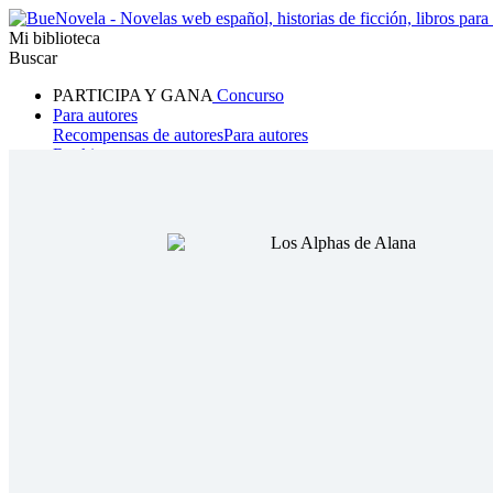
Mi biblioteca
Buscar
PARTICIPA Y GANA
Concurso
Para autores
Recompensas de autores
Para autores
Ranking
Navegar
Novelas
Cuentos Cortos
Todos
Romance
Hombre lobo
Mafia
Sistema
Fantasía
Urbano
LG