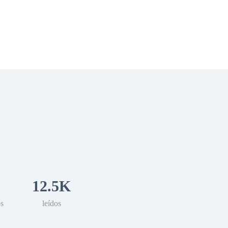
 Romance
Sci-Fi
Guerra
Otros
12.5K
os
leídos