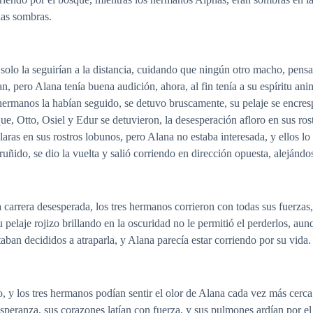
 las sombras.
solo la seguirían a la distancia, cuidando que ningún otro macho, pens
, pero Alana tenía buena audición, ahora, al fin tenía a su espíritu anim
hermanos la habían seguido, se detuvo bruscamente, su pelaje se encres
que, Otto, Osiel y Edur se detuvieron, la desesperación afloro en sus ro
laras en sus rostros lobunos, pero Alana no estaba interesada, y ellos lo
uñido, se dio la vuelta y salió corriendo en dirección opuesta, alejándos
 carrera desesperada, los tres hermanos corrieron con todas sus fuerzas
pelaje rojizo brillando en la oscuridad no le permitió el perderlos, aun
taban decididos a atraparla, y Alana parecía estar corriendo por su vida.
so, y los tres hermanos podían sentir el olor de Alana cada vez más cerc
speranza, sus corazones latían con fuerza, y sus pulmones ardían por el 