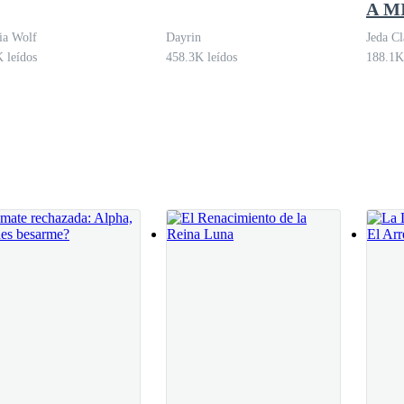
A M
ndo. — murmuro cerca de su oído Otto y de forma inconsciente Alana 
ia Wolf
Dayrin
Jeda C
 leídos
458.3K leídos
188.1K
í en esa persecución, y algún tipo de orgullo en que los Alphas perdi
mitiría. — Eso no es lo que yo deseaba. — termino susurrando, notando 
os tres bastardos.
 rebatió, mientras trataba de alejarse de Osiel, pues lo estaba manchand
, era uno de los próximos reyes después de todo.