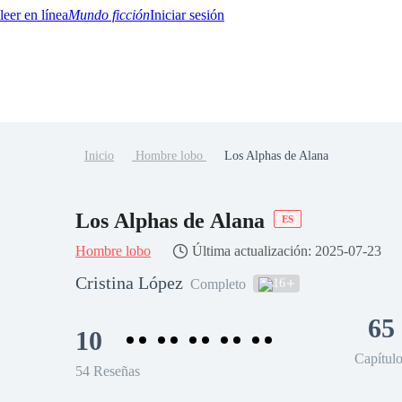
Mundo ficción
Iniciar sesión
Inicio
Hombre lobo
Los Alphas de Alana
BTQ+
YA/TEEN
Paranormal
Misterio/Thriller
Oriental
Juegos
Historia
MM
Los Alphas de Alana
ES
Hombre lobo
Última actualización: 2025-07-23
Cristina López
16
Completo
65
10
Capítul
54 Reseñas