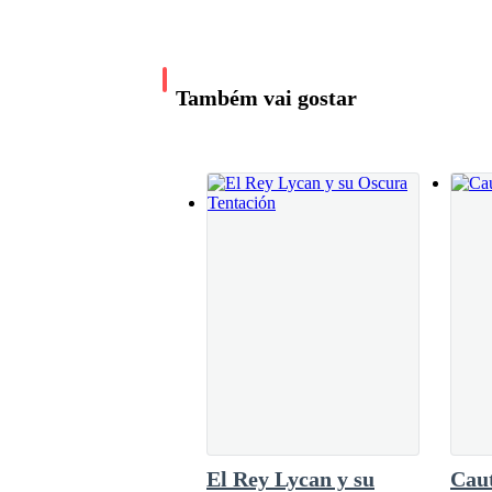
que sus Alphas.En el momento que Osiel dijo 
sabía, por primera vez sus manos fueron a su 
— Déjenme, yo puedo sola, siempre pude. — esc
quizás porque al escuchar a Osiel, su embaraz
porque Alana podía sentir la energía dentro d
Também vai gostar
a tres lobos rojizos corriendo por el bosque c
que rodaban por sus mejillas buscaban refugio
— Alana. — Otto hablaba con paciencia, la mism
Alana lo vio dar un paso al frente, trato de pon
— Suficiente, si te comportas como un cachorro
que no le agrado al mayor.
— No te haremos nada de lo que crees Alana. — r
— Eso no parecía hace un momento. — ¿Por qué n
El Rey Lycan y su
Caut