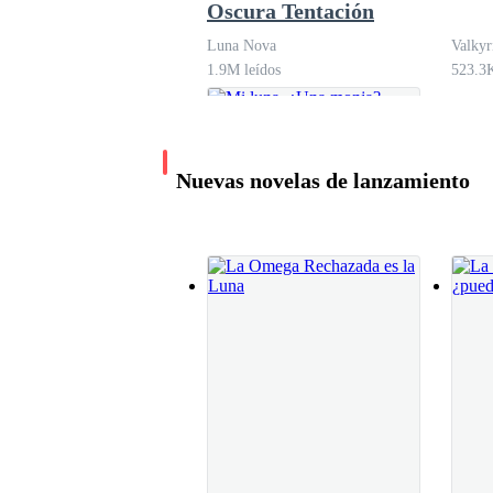
Oscura Tentación
— Hace un momento tu loba nos estaba coquetea
Luna Nova
Valkyr
agrado.
1.9M leídos
523.3K
— Eso… — no podía negarlo, había cierto frenes
ella los había llevado a eso, pero jamás lo ad
Nuevas novelas de lanzamiento
tratando de no ver más a bajo que el rostro de es
— Lo sabemos. — dijo no muy contento Edur.
— Claro que deberían saberlo, ya se los dije. —
Mi luna, ¿Una
monja?
— Quieta. — dijo el mayor y Alana lo obedeció
Yerimil Perez
126.3K leídos