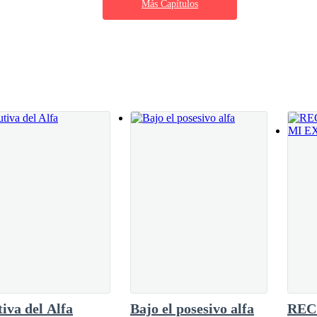
Más Capítulos
aquellas palabras y a pesar de que Alana ya lo
vientre, cubriéndolo de una forma protectora,
upió con acides, pero es que le era imposible mantenerse callada.
o se hizo real de una forma casi mágica,
e su vientre, y por escasos segundos se imaginó
erca de la mansión de los Reyes, y las lágrimas
 en la comisura de su sonrisa.No fueron
a con la que entrenaba a los cachorros en la manada. — No eres tú la 
erse de pie, pero no pudo.
, se te tratara como uno. — Osiel dio una zancada y la tomo en brazos,
efuto apretando los dientes, al verla cubrir sus pechos.
o podía hacer silencio? Tal vez Otto tenía razón, y era su espíritu lo
iva del Alfa
Bajo el posesivo alfa
REC