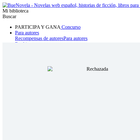
Mi biblioteca
Buscar
PARTICIPA Y GANA
Concurso
Para autores
Recompensas de autores
Para autores
Ranking
Navegar
Novelas
Cuentos Cortos
Todos
Romance
Hombre lobo
Mafia
Sistema
Fantasía
Urbano
LG