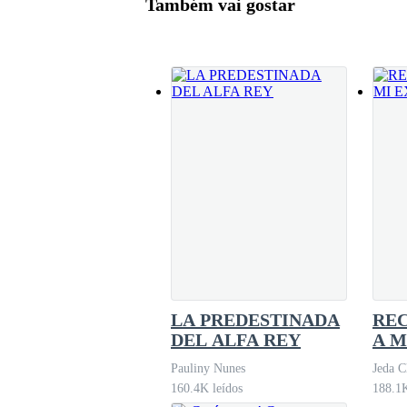
Também vai gostar
acercarme esta vez camino directamente hacia
alguna y en una parte alejada había un claro 
enorme en el pecho pero
LA PREDESTINADA
RE
DEL ALFA REY
A M
Pauliny Nunes
Jeda C
160.4K leídos
188.1K