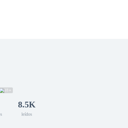
 Romance
Sci-Fi
Guerra
Otros
18
8.5K
os
leídos