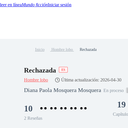
Mundo ficción
Iniciar sesión
Inicio
Hombre lobo
Rechazada
BTQ+
YA/TEEN
Paranormal
Misterio/Thriller
Oriental
Juegos
Historia
MM
Rechazada
ES
Hombre lobo
Última actualización: 2026-04-30
Diana Paola Mosquera Mosquera
En proceso
19
10
Capítul
2 Reseñas