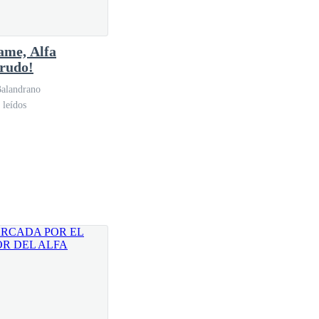
me, Alfa
arudo!
Balandrano
 leídos
 de su hombro desnudo y la chica temblaba como
illas se les iban tiñendo de un sonrojo que le daban
te de su propio movimiento terminó por meter la