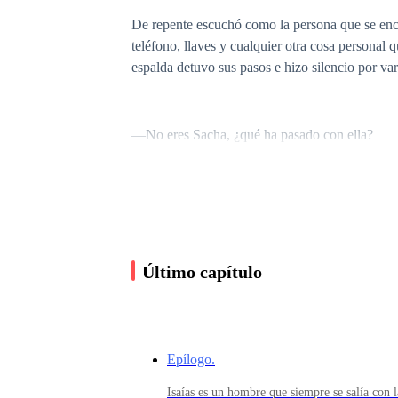
De repente escuchó como la persona que se enco
teléfono, llaves y cualquier otra cosa personal 
espalda detuvo sus pasos e hizo silencio por var
—No eres Sacha, ¿qué ha pasado con ella?
La voz profunda y ronca de dicho individuo ret
misma para no sucumbir a la necesidad de arrod
exquisito que surcó por sus fosas nasales, la hi
Último capítulo
«Qué locura, yo no soy de este modo, solo estoy
obediente, y hasta ingenua, pero lela no es y sa
Epílogo.
Isaías es un hombre que siempre se salía con l