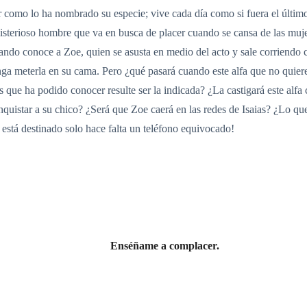
r como lo ha nombrado su especie; vive cada día como si fuera el último 
 misterioso hombre que va en busca de placer cuando se cansa de las mu
ndo conoce a Zoe, quien se asusta en medio del acto y sale corriendo c
ga meterla en su cama. Pero ¿qué pasará cuando este alfa que no quie
s que ha podido conocer resulte ser la indicada? ¿La castigará este alf
quistar a su chico? ¿Será que Zoe caerá en las redes de Isaias? ¿Lo q
stá destinado solo hace falta un teléfono equivocado!
Enséñame a complacer.