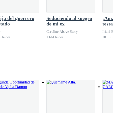
ija del guerrero
Seduciendo al suegro
¡Áma
e no considerarlas hirientes y de creerlas consejos, igual, le dolían.
otado
de mi ex
test
r
Caroline Above Story
Iriani 
 leídos
1.6M leídos
201.9K
vilaba entre una cosa y la otra, sin poner en orden sus ideas y deseos.
ó Isaías a medida que le pasaba el dorso del dedo índice por la piel
l delineaba sus clavículas ella no paraba de parpadear, mientras sus mej
a Isaías le fascinó.
la piel y le llenó el pecho de puro regocijo de macho.
e dobló para quedar perfectamente a la altura de Zoe y sin ser conscien