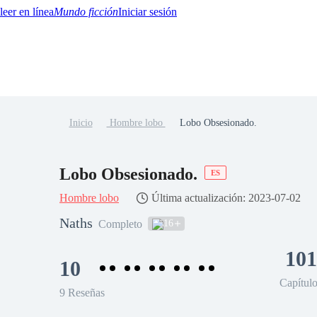
Mundo ficción
Iniciar sesión
Inicio
Hombre lobo
Lobo Obsesionado.
BTQ+
YA/TEEN
Paranormal
Misterio/Thriller
Oriental
Juegos
Historia
MM
Lobo Obsesionado.
ES
Hombre lobo
Última actualización: 2023-07-02
Naths
16
Completo
101
10
Capítul
9 Reseñas