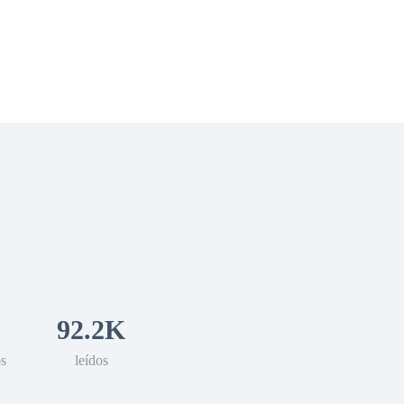
 Romance
Sci-Fi
Guerra
Otros
92.2K
os
leídos