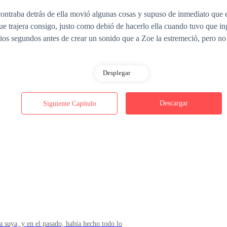
ntraba detrás de ella movió algunas cosas y supuso de inmediato que e
que trajera consigo, justo como debió de hacerlo ella cuando tuvo que in
ios segundos antes de crear un sonido que a Zoe la estremeció, pero no e
Desplegar
Descargar
Siguiente Capítulo
umbó dentro de su cabeza y por último creó latidos arrítmicos parecido
illarse como si de una sumisa se tratara, porque esa voz denotaba aut
zo tragar la saliva que se acumuló dentro de su cavidad bucal.
 nerviosa», se convenció a sí misma de qué fue que la conllevo a sentir 
be diferenciar entre querer ser sumiso y permitir que le enseñen a cómo s
a suya, y en el pasado, había hecho todo lo