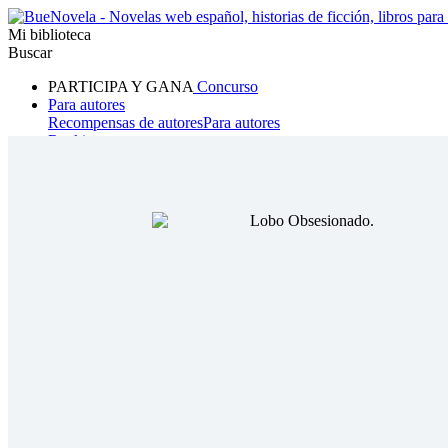
Mi biblioteca
Buscar
PARTICIPA Y GANA
Concurso
Para autores
Recompensas de autores
Para autores
Ranking
Navegar
Novelas
Cuentos Cortos
Todos
Romance
Hombre lobo
Mafia
Sistema
Fantasía
Urbano
LG