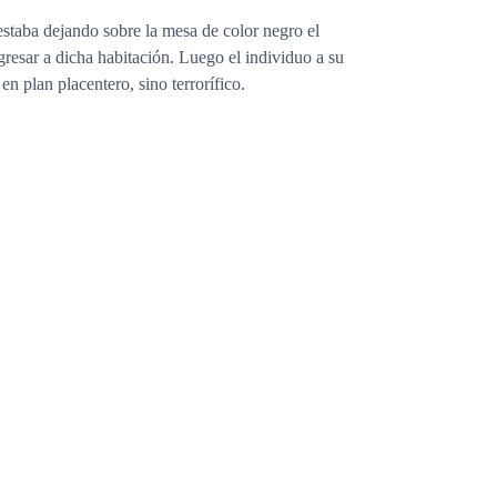
staba dejando sobre la mesa de color negro el
gresar a dicha habitación. Luego el individuo a su
n plan placentero, sino terrorífico.
s a pequeñas vibraciones en su pecho. Peleo consigo
oridad, exigía obediencia y un aroma masculino muy
ciertas necesidades tan tontas, pues es una chica
educir al chico que le gusta.