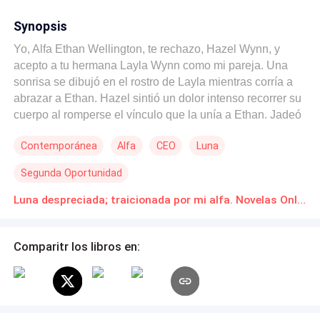
Synopsis
Yo, Alfa Ethan Wellington, te rechazo, Hazel Wynn, y
acepto a tu hermana Layla Wynn como mi pareja. Una
sonrisa se dibujó en el rostro de Layla mientras corría a
abrazar a Ethan. Hazel sintió un dolor intenso recorrer su
cuerpo al romperse el vínculo que la unía a Ethan. Jadeó
al caer al suelo, agarrándose el pecho con la mano, y
Contemporánea
Alfa
CEO
Luna
observó cómo su hermana y su pareja se abrazaban. *****
Unida al hombre de sus sueños y viviendo ya en paz y
Segunda Oportunidad
comodidad, Hazel no se esperaba su traición. Peor aún,
no solo la traicionó a ella, sino que lo hizo con la persona
Luna despreciada; traicionada por mi alfa. Novelas Online Descarga gratuita de PDF
que menos esperaba: su hermana. Tras descubrir la
traición de su pareja, él, junto con su hermana, inventó
Comparitr los libros en:
una historia para poner a todos en su contra, mientras
marcaba a su hermana, que ya estaba embarazada de él,
ante sus propios ojos. Esa misma noche, Hazel fue
desterrada de la manada y enviada a sufrir sin un
centavo. Allí conoce a Noah, quien se ofrece a ayudarla.