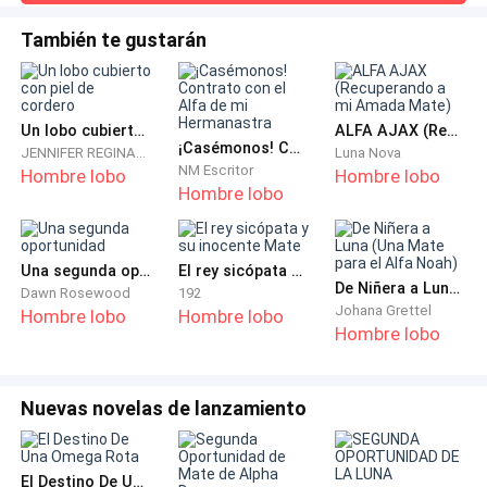
creo que es bueno que te hayas enterado tú misma”,
bandeja a su lado, y el aroma de los panqueques recién
hechos y la suave fragancia del té de jengibre llenaron el
sonrió Layla.
También te gustarán
aire. Los ojos de Nora se abrieron de par en par, su
estómago rugió de anticipación.—Gracias, mi amor —
susurró con voz ronca por el sueño—. Si
Un lobo cubierto con piel de cordero
ALFA AJAX (Recuperando a mi Amada Mate)
“¿Qué te he hecho? Dime por qué... ¿Por qué tuviste
¡Casémonos! Contrato con el Alfa de mi Hermanastra
JENNIFER REGINALD
Luna Nova
que hacerme esto?”, murmuró Hazel lentamente.
NM Escritor
Hombre lobo
Hombre lobo
Hombre lobo
La voz de Layla era fría, como fragmentos de hielo
Una segunda oportunidad
El rey sicópata y su inocente Mate
atravesando el corazón de Hazel.
De Niñera a Luna (Una Mate para el Alfa Noah)
Dawn Rosewood
192
Johana Grettel
Hombre lobo
Hombre lobo
“¿Qué me has hecho? ¡Lo tienes todo!”, siseó, con los
Hombre lobo
ojos encendidos.
Nuevas novelas de lanzamiento
“Tienes el trono, el título, la adoración de la manada.
¿Pero qué tengo yo? Nada. He estado en las sombras
durante tanto tiempo. Bueno, ya no más”.
El Destino De Una Omega Rota