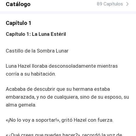
Catálogo
Lo único que necesitaba era ayuda para vengarse de
89 Capítulos
todos los que la habían lastimado. ¿Logrará Hazel
vengarse? ¿Tendrá una segunda oportunidad en el
Capítulo 1
amor? ¡Descúbrelo!
Capítulo 1: La Luna Estéril
Castillo de la Sombra Lunar
Luna Hazel lloraba desconsoladamente mientras
corría a su habitación.
Acababa de descubrir que su hermana estaba
embarazada, y no de cualquiera, sino de su esposo, su
alma gemela.
«¡No lo voy a soportar!», gritó Hazel con fuerza.
«¿Qué crees que puedes hacer?», recordó la voz de