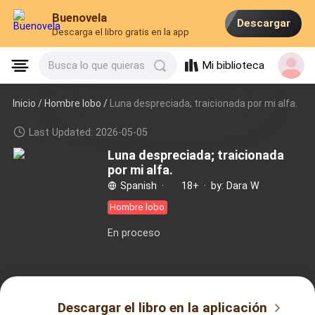
Buenovela
Descargar
Descarga el libro gratis en la app
Mi biblioteca
Busca lo que quieras
Inicio /
Hombre lobo
/
Luna despreciada; traicionada por mi alfa.
Last Updated: 2026-05-05
Luna despreciada; traicionada
por mi alfa.
Spanish
·
18+
·
by: Dara W
Hombre lobo
En proceso
Descargar el libro en la aplicación