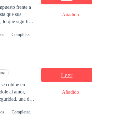
mpuesto frente a
sta que sus
Añadido
, lo que significa
ta a demostrar
dos
Completed
basta. Hasta que
ón del hombre que
irse de los
nte
Leer
dole al amor,
Añadido
de los sistemas de
dos
Completed
gi, se propone a
Mariana
 Europa, y cuya