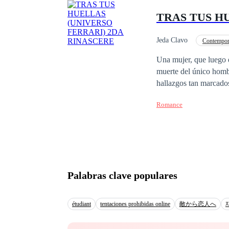
apaixonado pela ex-nam
TRAS TUS H
amor, mas depois perce
que Matteo fará para r
os objetivos que deixou de lado? Obra registrada em 25/10/2021 sob
Jeda Clavo
Contempor
direitos reservados, pr
Perdón
Venganz
Una mujer, que luego de 
muerte del único homb
hallazgos tan marcados
como inicia un camino 
Romance
sucedido, así inicia s
Palabras clave populares
étudiant
tentaciones prohibidas online
敵から恋人へ