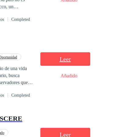
cco, un
ria...sin embargo
dos
Completed
Oportunidad
Leer
cio de una vida
ario, busca
Añadido
nservadores que
 que marca el
dos
Completed
o dudas en la
a devastadora
ASCERE
eores miedos.
ado
Leer