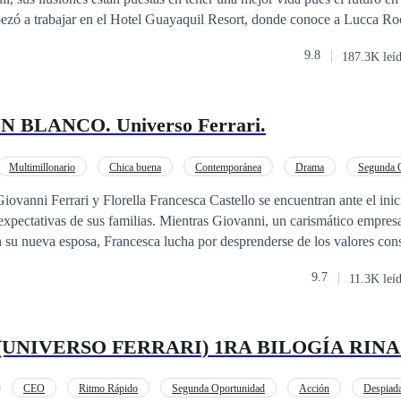
zó a trabajar en el Hotel Guayaquil Resort, donde conoce a Lucca Ro
mujeriego y arrogante que también se ve seducido por la belleza de Vale
9.8
187.3K leí
te la imaginas...
 BLANCO. Universo Ferrari.
Multimillonario
Chica buena
Contemporánea
Drama
Segunda 
Giovanni Ferrari y Florella Francesca Castello se encuentran ante el ini
 expectativas de sus familias. Mientras Giovanni, un carismático empres
on su nueva esposa, Francesca lucha por desprenderse de los valores co
ncia. Su primera noche juntos está llena de nervios y malentendidos, lo
9.7
11.3K leí
A medida que su amor florece, también lo hacen las tensiones
a de la madre de Francesca amenaza con arruinar su felicidad, sembrand
igándola a cuestionar la lealtad de Giovanni. En medio de este caos, un
(UNIVERSO FERRARI) 1RA BILOGÍA RIN
ba su vínculo, revelando secretos y enfrentando a la pareja con sus p
CEO
Ritmo Rápido
Segunda Oportunidad
Acción
Despiad