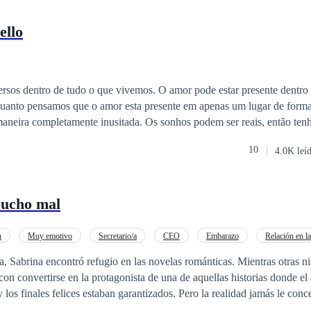
ello
ersos dentro de tudo o que vivemos. O amor pode estar presente dentro
anto pensamos que o amor esta presente em apenas um lugar de forma
inusitada. Os sonhos podem ser reais, então tenha muito cuidado
e a realidade pode não ser tão boa como tudo o que foi imaginado. N
10
4.0K leí
ito o que aprender e dependendo da forma
irão escolher se deverão sofrer ou não. Será que você também possui 
cucho mal
n
Muy emotivo
Secretario/a
CEO
Embarazo
Relación en l
, Sabrina encontró refugio en las novelas románticas. Mientras otras 
 con convertirse en la protagonista de una de aquellas historias donde e
 los finales felices estaban garantizados. Pero la realidad jamás le conc
os vivió a la sombra de su hermana menor, quien luchaba contra la leuc