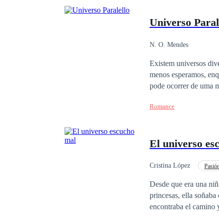
Universo Paral
N. O. Mendes
Existem universos div
menos esperamos, enqu
pode ocorrer de uma maneira completamente 
com o que sonha já qu
Romance
livres, a vida real pode nos prender. O Marcos e a Samanta tem mu
que acreditarem eles 
universo paralello?
El universo es
Cristina López
Pasió
Segunda Oportunidad
Desde que era una niña
princesas, ella soñaba
encontraba el camino y
privilegio. Durante añ