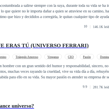
Rebelde
Venganza
costumbrada a salirse siempre con la suya, durante toda su vida se ha i
 lo que quiere no le importa dañar a quien se atraviese en su camino, ha
imo que hizo y decididos a corregirla, le quitan cualquier tipo de ayuda
zo para el cual no está preparada. Sin embargo, decidida está dispues
10
146.1K leí
 caprichosa y malcriada y que no necesita de nadie porque ella sola se 
a hace vulnerable, sobre todo porque no es correspondida y la intenci
 por sus errores del pasado ¿Conseguirá el amor Alondra? ¿Podrá redim
UE ERAS TÚ (UNIVERSO FERRARI)
enino
Triángulo Amoroso
Venganza
CEO
Pasión
Domina
emporánea
n gran sentido del humor y responsabilidad, sincero, no se cohíbe en
tos, muchas veces rayando la crueldad, vive su vida día a día, rehuyén
 Su mayor pasión es atender su empresa de seguridad, una de
opa, hasta producirse ciertos sucesos que hacen fallar los dispositivos 
9.9
281.7K leí
o en riesgo la credibilidad y solvencia de su empresa. Por ello su fiel amiga y
a Antonelli, exitosa abogada, cuya debilidad resulta ser el propio Liug
na consecuencia catastrófica. Dentro de éste contexto Liuggi conoce a 
hance universo?
iodista investigativa, plantilla de uno de los periódicos más exitosos de