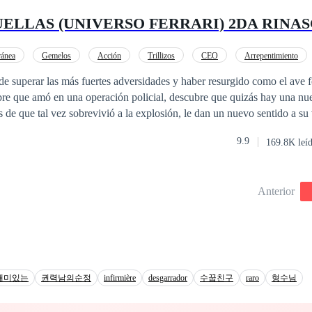
orada. Matteo se encontra dividido entre o amor e o dever; ele acredi
UELLAS (UNIVERSO FERRARI) 2DA RINA
be seus verdadeiros sentimentos, quando já é tarde demais e o divórcio
econquistar seu verdadeiro amor? Gálata voltará para ele ou se dedicará
 o número 2110259624938. Todos os
ánea
Gemelos
Acción
Trillizos
CEO
Arrepentimiento
oibida a reprodução total ou parcial da história sem a autorização expres
a
superar las más fuertes adversidades y haber resurgido como el ave fénix, y t
re que amó en una operación policial, descubre que quizás hay una nue
 de que tal vez sobrevivió a la explosión, le dan un nuevo sentido a su 
para dar con su paradero y no está dispuesta a parar hasta descubrir la
9.9
169.8K leí
u camino tras su huella ¿Estará vivo Felipe? De estar vivo ¿Por qué huyó
Anterior
재미있는
권력남의순정
infirmière
desgarrador
수꿉친구
raro
형수님