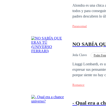
Romance oscuro
Alondra es una chica a
todos y para conseguir
padres descubren lo últ
para Alondra un comien
Paranormal
que ya no es una chica
se enamora y el amor l
ama es tomar venganza
NO SABÍA Q
errores del pasado?
Jeda Clavo
Poder Fem
Chico malo
Cont
Liuggi Lombardi, es un hombre con u
expresar sus pensamien
porque siente no hay cabida para ello en su vida.
las más exitosas de Eur
Romance
seguridad instalados, poniend
amante Lisbani Angelic
ayudarlo para evitar u
- Qual era a c
Arciniega, exitosa per