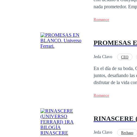
nada prometedor. Empe
millonario argentino, 
Romance
la vida nunca es como 
PROMESAS EN
Jeda Clavo
CEO
Dramático
En el día de su boda, 
juntos, desafiando las
disfrutar de la vida c
han definido su existe
Romance
inicio de un viaje complicado hacia la intimidad. 
externas. La influenci
mente de su hija y obl
RINASCERE 
enfermedad pone a prue
Jeda Clavo
Rechazo