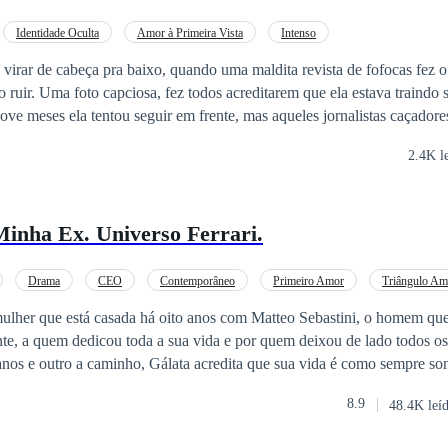
chos de corrupción en la esfera política y empresarial, quien para lograr
 surgiendo entre ellos una gran pasión y una relación que las confusione
Identidade Oculta
Amor à Primeira Vista
Intenso
 en un triángulo amoroso, entre estas dos mujeres, aunque aparentement
virar de cabeça pra baixo, quando uma maldita revista de fofocas fez o
 por Mariana, tras la marcha de Lisbani, se dará cuenta de que las cosa
o ruir. Uma foto capciosa, fez todos acreditarem que ela estava traindo
stas dos mujeres se decantara? ¿Logrará ser feliz con alguna de las dos? ¿Ó
ove meses ela tentou seguir em frente, mas aqueles jornalistas caçadore
ntão, ela decidiu se isolar completamente e passou os três últimos mes
 Nro. 1906251274827.
2.4K l
da se sentir pena de si, Marine resolve escutar os apelos de sua melhor
. As duas partem para uma viagem cheia de aventuras, onde ela pode d
 se redescobrir. Dominick é um jornalista renomado que não tem tempo 
inha Ex. Universo Ferrari.
to nato pra descobrir sempre a
vista, mas vai muito além disso...
Drama
CEO
Contemporâneo
Primeiro Amor
Triângulo Am
mulher que está casada há oito anos com Matteo Sebastini, o homem qu
te, a quem dedicou toda a sua vida e por quem deixou de lado todos os 
anos e outro a caminho, Gálata acredita que sua vida é como sempre so
seu marido com seu melhor amigo, na qual ele revela que se casou com
8.9
48.4K leí
que a mulher que ele realmente amava o havia traído. No entanto, essa m
a sentia desmorona como um castelo de cartas, pois Matteo percebe que 