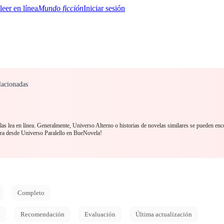
Mundo ficción
Iniciar sesión
lacionadas
BTQ+
YA/TEEN
Paranormal
Misterio/Thriller
Oriental
Juegos
Historia
MM
s lea en línea. Generalmente, Universo Alterno o historias de novelas similares se pueden enc
ra desde Universo Paralello en BueNovela!
Completo
d
Recomendación
Evaluación
Última actualización