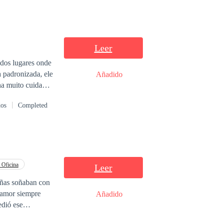
Leer
 dos lugares onde
 padronizada, ele
Añadido
o sonho somos
dos
Completed
um amor em algum
a Oficina
Leer
niñas soñaban con
l amor siempre
Añadido
edió ese
emia. Sabrina