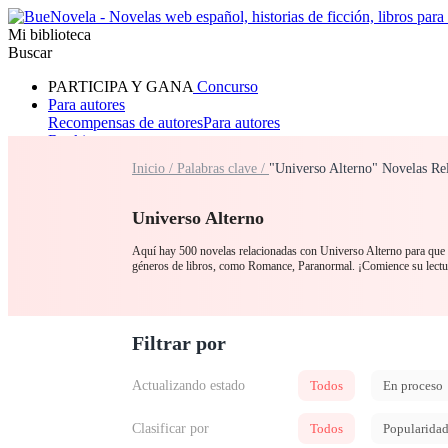
Mi biblioteca
Buscar
PARTICIPA Y GANA
Concurso
Para autores
Recompensas de autores
Para autores
Ranking
Navegar
Inicio /
Palabras clave /
"Universo Alterno" Novelas Re
Novelas
Cuentos Cortos
Todos
Romance
Hombre lobo
Mafia
Sistema
Fantasía
Urbano
LG
Universo Alterno
Aquí hay 500 novelas relacionadas con Universo Alterno para que la
géneros de libros, como Romance, Paranormal. ¡Comience su lectu
Filtrar por
Actualizando estado
Todos
En proceso
Clasificar por
Todos
Popularida