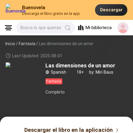
Buenovela
Descargar
Descarga el libro gratis en la app
Mi biblioteca
Busca lo que quieras
Inicio /
Fantasía
/
Las dimensiones de un amor
Last Updated: 2025-08-01
Las dimensiones de un amor
Spanish
·
18+
·
by: Miri Baus
Fantasía
Completo
Descargar el libro en la aplicación