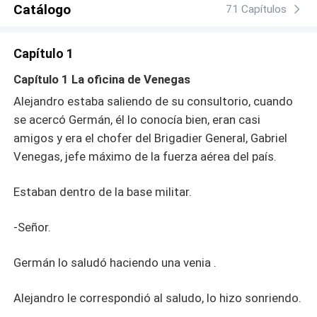
Catálogo
después, su reencuentro es por demás casual, ya que
71 Capítulos
ella termina siendo paciente de él, ambos creen haberse
conocido en alguna oportunidad, y van atando cabos
Capítulo 1
sueltos, la atracción que sienten es tan poderosa, que
después de un tiempo terminan siendo amantes. Cuando
Capítulo 1 La oficina de Venegas
ella aparece con su hijo de 10 años, en el consultorio
Alejandro estaba saliendo de su consultorio, cuando
porque fue golpeada por su marido, se muere en los
se acercó Germán, él lo conocía bien, eran casi
brazos de su amante, y es cuando Alejandro se da cuenta
amigos y era el chofer del Brigadier General, Gabriel
de que ella es la mujer que estaba buscando, entonces
se abre el portal y ella revive en la otra dimensión.
Venegas, jefe máximo de la fuerza aérea del país.
Estaban dentro de la base militar.
-Señor.
Germán lo saludó haciendo una venia .
Alejandro le correspondió al saludo, lo hizo sonriendo.