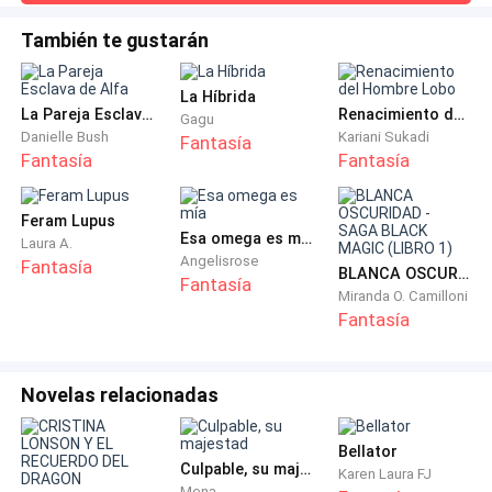
-Alejandro, necesito que recuerdes si alguna vez viste,
noche, logró acercarse y estar frente a frente con
cuando eras adolescente, cómo secuestraban a una
Camilo.En un segundo lo desarmó, Camilo portaba un arma
También te gustarán
reglamentaria, ya que él también era militar, casi sin grados,
criatura.
pero militar al fin, también le encontró un arma de respaldo
La Híbrida
y un arma blanca.El accionar de Alejandro
Alejandro no esperaba que le preguntara algo así, pero
La Pareja Esclava de Alfa
Renacimiento del Hombre Lobo
Gagu
Danielle Bush
Kariani Sukadi
lo atribuyó a algún tipo de obsesión que tenía
Fantasía
Fantasía
Fantasía
Venegas.
Feram Lupus
-No señor, no, que yo lo recuerde.
Esa omega es mía
Laura A.
Angelisrose
Fantasía
BLANCA OSCURIDAD - SAGA BLACK MAGIC (LIBRO 1)
-Pensalo bien.
Fantasía
Miranda O. Camilloni
Fantasía
Alejandro pensó que ese día en particular, el Brigadier
General debía haber recordado algo específico de su
propia adolescencia, tal vez ese trastorno se debía a
Novelas relacionadas
que Venegas sí vio un secuestro y a lo mejor no pudo
hacer nada.
Bellator
Culpable, su majestad
Karen Laura FJ
Mena