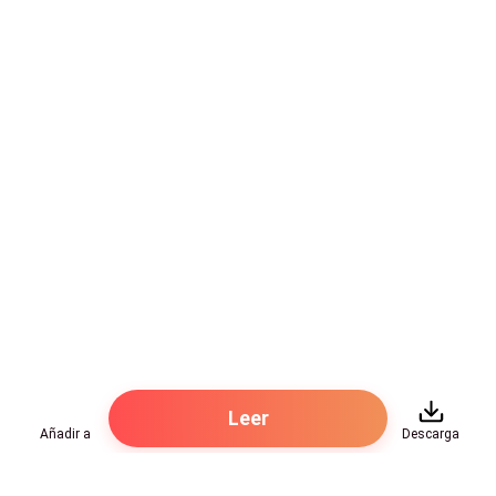
-¿Y usted piensa que yo vi el secuestro?
-No lo pienso, sé que lo viste, el tema es que no fue
violento por lo que no llamó tu atención.
-¿Sabe cómo sucedió?
Le preguntó intrigado.
-Sí, por supuesto, eran tres mujeres, una mujer de
unos 40 años y dos mujeres de alrededor de 20 o tal
vez menos, tomaron de la mano a una niña, que se
había soltado de los brazos de su madre y
distraídamente le tomó la mano a una de las jóvenes
e inmediatamente se abrió el portal.
Leer
Añadir a
Descarga
Alejandro no anotó nada, pero pensó que