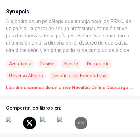
Synopsis
Alejandro es un psicólogo que trabaja para las FFAA, de
un país X , a pesar de ser un profesional, también sirve
para las fuerzas de su país, por ese motivo lo mandan a
una misión en otra dimensión, él descree de que exista
otra dimensión y en principio lo toma como un delirio de
su comandante, sobre todo cuando le dice que tiene que
Aventurera
Pasión
Agente
Dominante
rescatar a una chica que es su mujer predeterminada. Él
no creía en esas tonterías, sin embargo, aceptó la misión,
Universo Alterno
Desafío a las Expectativas
que le resultaba por demás de desopilante. Su ejército lo
planta en la zona donde ella se mueve, pero no le dicen
Las dimensiones de un amor Novelas Online Descarga gratuita de PDF
quién es Ellos van a tener varios encuentros, uno en una
redada dónde él la deja ir, años después cuando ella
Comparitr los libros en:
estaba festejando su despedida de soltera, borracha,
terminan teniendo sexo, pero son desconocidos y por un
largo tiempo, no sé vuelven a ver. Esa noche queda
embarazada, pero sus vidas toman distintos rumbos, ella
se casa con otro hombre y él con otra mujer. Años