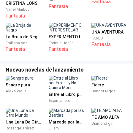
Fantasía
Iba a anotar algo en su notebook, cuando su superior
CRISTINA LONSON Y EL RECUERDO DEL DRAGON
Fantasía
Nariel MarLov
siguió hablando.
Fantasía
-No anotes nada, no tengo ningún trastorno, quiero
UNA AVENTURA
saber si recordás el día que secuestraron a una niña
La Bruja de Negro
EXPERIMENTO INTERESTELAR
FARES
de 4 años y si sabés en qué circunstancia fue.
Emíliana Vaz
Enrique Jesús
Fantasía
Fantasía
Fantasía
Alejandro se quedó con su mano en el aire.
Nuevas novelas de lanzamiento
-No te asombres, pero cada palabra que anotás en tu
computadora, queda registrada.
Sangre pura
Ficere
Alexa Wells
Danger Nigga
Alejandro estaba estudiando el panorama.
Entré al Libro por Error... y No Quiero Morir
Espíritu libre
-No estoy obsesionado con nada, salvo con el
supuesto secuestro de una niña, hace 12 años atrás,
TE AMO ALFA
Una Luna De Otro Mundo
Marcada por las Bestias
es que nunca pudimos dar con su paradero.
Diamond girl
Rosangel Pérez
Liliam