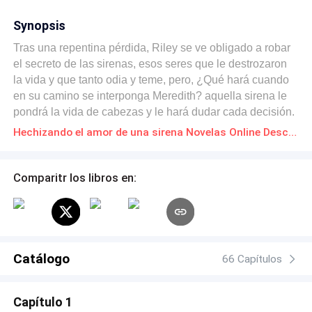
Synopsis
Tras una repentina pérdida, Riley se ve obligado a robar
el secreto de las sirenas, esos seres que le destrozaron
la vida y que tanto odia y teme, pero, ¿Qué hará cuando
en su camino se interponga Meredith? aquella sirena le
pondrá la vida de cabezas y le hará dudar cada decisión.
¿Riley será capaz de descubrir quien es su verdadero
Hechizando el amor de una sirena Novelas Online Descarga gratuita de PDF
enemigo o los sentimientos por la criatura le nublarán los
sentidos?
Comparitr los libros en:
Catálogo
66 Capítulos
Capítulo 1