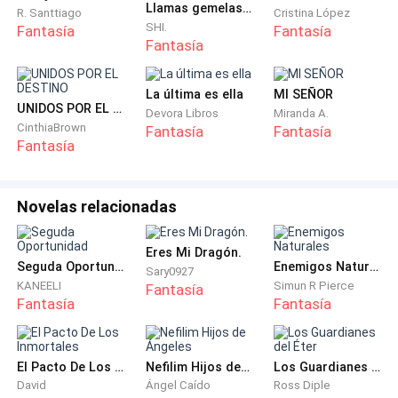
Llamas gemelas (Libro 1)
amanecer...
R. Santtiago
Cristina López
SHI.
Fantasía
Fantasía
Fantasía
La última es ella
MI SEÑOR
UNIDOS POR EL DESTINO
Devora Libros
Miranda A.
CinthiaBrown
Fantasía
Fantasía
Fantasía
Novelas relacionadas
Eres Mi Dragón.
Seguda Oportunidad
Enemigos Naturales
Sary0927
KANEELI
Simun R Pierce
Fantasía
Fantasía
Fantasía
El Pacto De Los Inmortales
Nefilim Hijos de Ángeles
Los Guardianes del Éter
David
Ángel Caído
Ross Diple