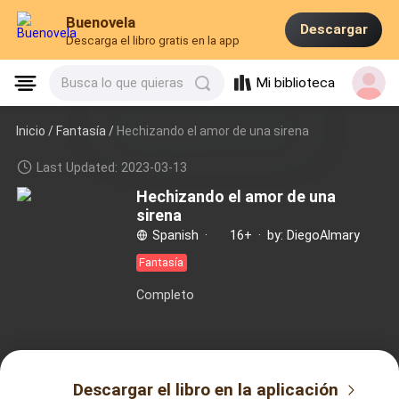
Buenovela
Descargar
Descarga el libro gratis en la app
Mi biblioteca
Busca lo que quieras
Inicio /
Fantasía
/
Hechizando el amor de una sirena
Last Updated: 2023-03-13
Hechizando el amor de una
sirena
Spanish
·
16+
·
by: DiegoAlmary
Fantasía
Completo
Descargar el libro en la aplicación