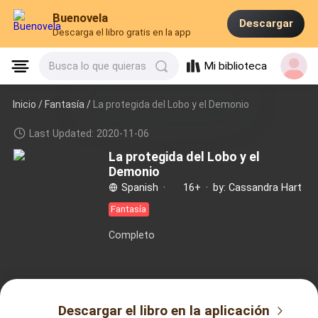
Buenovela
Descargar
Descarga el libro gratis en la app
Mi biblioteca
Busca lo que quieras
Inicio /
Fantasía
/
La protegida del Lobo y el Demonio
Last Updated: 2020-11-06
La protegida del Lobo y el
Demonio
Spanish
·
16+
·
by: Cassandra Hart
Fantasía
Completo
Descargar el libro en la aplicación