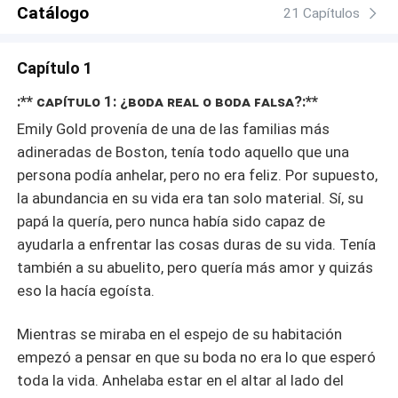
Catálogo
21 Capítulos
Capítulo 1
:** ᴄᴀᴩíᴛᴜʟᴏ 1: ¿ʙᴏᴅᴀ ʀᴇᴀʟ ᴏ ʙᴏᴅᴀ ꜰᴀʟꜱᴀ?:**
Emily Gold provenía de una de las familias más
adineradas de Boston, tenía todo aquello que una
persona podía anhelar, pero no era feliz. Por supuesto,
la abundancia en su vida era tan solo material. Sí, su
papá la quería, pero nunca había sido capaz de
ayudarla a enfrentar las cosas duras de su vida. Tenía
también a su abuelito, pero quería más amor y quizás
eso la hacía egoísta.
Mientras se miraba en el espejo de su habitación
empezó a pensar en que su boda no era lo que esperó
toda la vida. Anhelaba estar en el altar al lado del