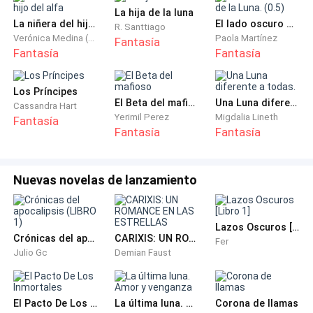
La hija de la luna
— ¿Juntos?... ¿Lo que eres?
La niñera del hijo del alfa
El lado oscuro de la Luna. (0.5)
R. Santtiago
Verónica Medina (Nashell1D)
Paola Martínez
Fantasía
Fantasía
Fantasía
¡¡Noo!! ¿Por qué le salía con eso de estar juntos,
ahora? ¿Y qué demonio se suponía que era… un perro?
Los Príncipes
El Beta del mafioso
Una Luna diferente a todas.
Cassandra Hart
—Si Emi, nada nos separará ya.
Yerimil Perez
Migdalia Lineth
Fantasía
Fantasía
Fantasía
— ¿Por qué no me dijiste esto hace unos meses...?
¡Dios!, ya no puedo dar marcha atrás.
Nuevas novelas de lanzamiento
— ¿Marcha atrás? Emi, pequeña, te tengo grandiosas
noticias, luego me explicarás de lo que sea que estás
Lazos Oscuros [Libro 1]
hablando.
Crónicas del apocalipsis (LIBRO 1)
CARIXIS: UN ROMANCE EN LAS ESTRELLAS
Fer
Julio Gc
Demian Faust
—Yo también te tengo noticias. Verás, hoy es el día de
mi boda.
El Pacto De Los Inmortales
La última luna. Amor y venganza
Corona de llamas