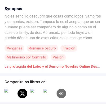
Synopsis
No es sencillo descubrir que cosas como lobos, vampiros
y demonios, existen. Tampoco lo es el aceptar que un ser
humano puede ser compañero de alguno o como en el
caso de Emily, de dos. Abrumada por todo huye a un
pueblo dónde una de esas criaturas la escoge cómo
víctima y le pone una maldición. Sus compañeros
Venganza
Romance oscuro
Traición
necesitan descubrir al responsable para poder
mantenerla a salvo y ella, debe aceptar la naturaleza de
Matrimonio por Contrato
Pasión
sus compañeros para poder salir viva de aquel lugar.
POV en primera persona
La protegida del Lobo y el Demonio Novelas Online Descarga gratuita de PDF
Comparitr los libros en: