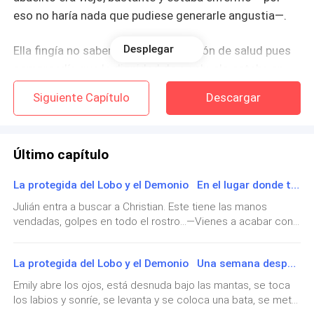
eso no haría nada que pudiese generarle angustia—.
Desplegar
Ella fingía no saber sobre su condición de salud pues
comprendía que la dignidad de su abuelo estaba en
juego. Él se avergonzaría de estar mal, pues él era así,
Siguiente Capítulo
Descargar
entonces, verla de novia ese día sería quizás su única
oportunidad.
Último capítulo
Aunque sencillo tampoco era todo aquello pues su
abuelo no aprobaba al novio. ¡Vaya lío! Esperaba de
La protegida del Lobo y el Demonio En el lugar donde tienen a Christian...
verdad que las cosas resultasen bien.
Julián entra a buscar a Christian. Este tiene las manos
vendadas, golpes en todo el rostro...—Vienes a acabar con
Una lágrima se le escapó mientras acariciaba los
lo que empezaste &md
pliegues de su vestido de novia. Aunque no era lo que
La protegida del Lobo y el Demonio Una semana después
parecía, aunque engañaban a todos verse a sí misma
vestida así la ponía triste. Nadie podría convencerla
Emily abre los ojos, está desnuda bajo las mantas, se toca
los labios y sonríe, se levanta y se coloca una bata, se mete
de no “casarse” pues con esa boda su madre la