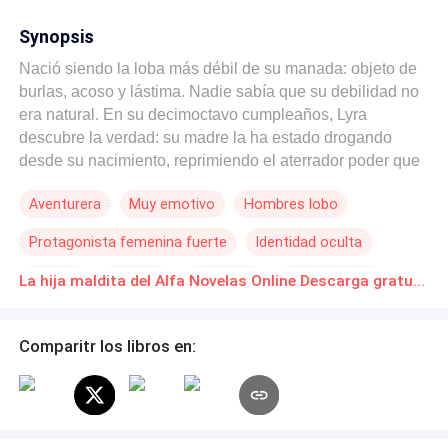
Synopsis
Nació siendo la loba más débil de su manada: objeto de
burlas, acoso y lástima. Nadie sabía que su debilidad no
era natural. En su decimoctavo cumpleaños, Lyra
descubre la verdad: su madre la ha estado drogando
desde su nacimiento, reprimiendo el aterrador poder que
corre por sus venas. Esa misma noche, su primera
Aventurera
Muy emotivo
Hombres lobo
transformación se convierte en una pesadilla: una
tragedia sangrienta que culmina con la muerte de su
Protagonista femenina fuerte
Identidad oculta
madre. Desterrada por el Alfa, Lyra huye a la naturaleza
con solo un extraño collar: el último regalo de su madre y
Rebelde
Traición
Venganza
Verdad Oculta
La hija maldita del Alfa Novelas Online Descarga gratuita de PDF
la única pista sobre el padre que nunca conoció. Pero
cuando la luna la llama, una profecía olvidada despierta.
Su linaje oculta un antiguo secreto. Su padre no es un
Comparitr los libros en:
lobo. Y la bestia que lleva dentro es mucho más
poderosa de lo que nadie puede imaginar. Ahora, todas
las manadas quieren su sangre. Todos los Alfas quieren
su poder. Y un hombre peligroso —el hijo del mayor