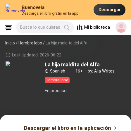
Buenovela
Descargar
Descarga el libro gratis en la app
Mi biblioteca
Busca lo que quieras
Inicio /
Hombre lobo
/
La hija maldita del Alfa
Last Updated: 2026-06-22
La hija maldita del Alfa
Spanish
·
16+
·
by: Alia Writes
Hombre lobo
En proceso
Descargar el libro en la aplicación