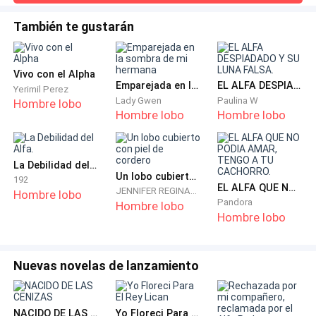
mires fijamente.”Lyra parpadeó, sacada de sus
puño impactó en la mandíbula de Kira, y por un
pensamientos.Los ojos de Ronan estaban
instante, el campo de entrenamiento quedó en
También te gustarán
abiertos.Observándola.—Estás despierto —dijo,
silencio. Kira retrocedió tambaleándose, con los ojos
enderezándose ligeramente.—Por desgracia —murmuró,
muy abiertos por la incredulidad.
intentando incorporarse.Apenas llegó a la mitad del camino
Vivo con el Alpha
antes de que su c
Emparejada en la sombra de mi hermana
EL ALFA DESPIADADO Y SU LUNA FALSA.
Yerimil Perez
Lyra se quedó paralizada.
Lady Gwen
Paulina W
Hombre lobo
Hombre lobo
Hombre lobo
Entonces el Beta ladró: "¡Basta!"
La Debilidad del Alfa.
El hechizo se rompió. Los labios de Kira se curvaron
Un lobo cubierto con piel de cordero
192
de furia mientras se limpiaba la sangre de la boca. «Te
EL ALFA QUE NO PODIA AMAR, TENGO A TU CACHORRO.
JENNIFER REGINALD
Hombre lobo
Pandora
arrepentirás de eso, debilucha».
Hombre lobo
Hombre lobo
Lyra se dio la vuelta antes de poder responder. Le
temblaban las manos mientras se desataba los
Nuevas novelas de lanzamiento
guantes. Su corazón latía con una mezcla de miedo y
orgullo.
NACIDO DE LAS CENIZAS
Yo Floreci Para El Rey Lican