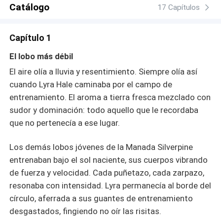
enemigo de su padre— podría ser el único que pueda
Catálogo
17 Capítulos
ayudarla a sobrevivir a su maldición.
Capítulo 1
El lobo más débil
El aire olía a lluvia y resentimiento. Siempre olía así
cuando Lyra Hale caminaba por el campo de
entrenamiento. El aroma a tierra fresca mezclado con
sudor y dominación: todo aquello que le recordaba
que no pertenecía a ese lugar.
Los demás lobos jóvenes de la Manada Silverpine
entrenaban bajo el sol naciente, sus cuerpos vibrando
de fuerza y ​​velocidad. Cada puñetazo, cada zarpazo,
resonaba con intensidad. Lyra permanecía al borde del
círculo, aferrada a sus guantes de entrenamiento
desgastados, fingiendo no oír las risitas.