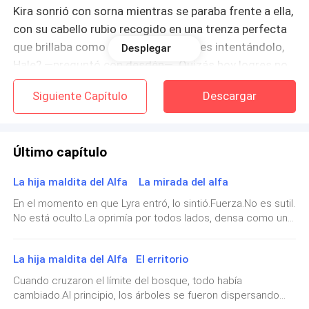
Kira sonrió con sorna mientras se paraba frente a ella,
con su cabello rubio recogido en una trenza perfecta
que brillaba como un trofeo. —¿Sigues intentándolo,
Desplegar
Hale? —preguntó con desdén—. Quizás hoy logres no
sangrar antes del primer minuto.
Siguiente Capítulo
Descargar
—Tal vez —respondió Lyra en voz baja, mirándola a los
ojos.
Último capítulo
Sonó el silbato.
La hija maldita del Alfa La mirada del alfa
Kira se abalanzó primero, con movimientos rápidos,
En el momento en que Lyra entró, lo sintió.Fuerza.No es sutil.
No está oculto.La oprimía por todos lados, densa como un
gráciles y crueles. Lyra bloqueó el primer golpe —a
peso sobre sus hombros. Instintivamente, su cuerpo
duras penas—, pero el segundo la impactó de lleno en
reaccionó. Sus músculos se tensaron. Sus sentidos se
el pecho, haciéndola retroceder. El dolor se extendió
La hija maldita del Alfa El erritorio
agudizaron.Esto era diferente del bosque.Diferente de los
por sus costillas como un fuego. Tosió, sintiendo el
cazadores.Diferente incluso de Ronan.Esto era
Cuando cruzaron el límite del bosque, todo había
autoridad.Dominio de la manada.Y estaba dirigido
sabor de la sangre.
cambiado.Al principio, los árboles se fueron dispersando
directamente a ella.—Sigan caminando —dijo el Beta detrás