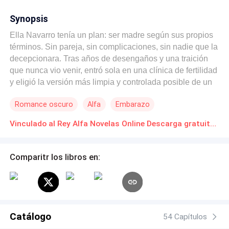
Synopsis
Ella Navarro tenía un plan: ser madre según sus propios
términos. Sin pareja, sin complicaciones, sin nadie que la
decepcionara. Tras años de desengaños y una traición
que nunca vio venir, entró sola en una clínica de fertilidad
y eligió la versión más limpia y controlada posible de un
nuevo comienzo. En su lugar, recibió el ADN de Dominic
Romance oscuro
Alfa
Embarazo
Sinclair. Frío, poderoso y en plena campaña para
convertirse en el Rey Alfa de las manadas de lobos de
Vinculado al Rey Alfa Novelas Online Descarga gratuita de PDF
Norteamérica, Dominic es el último hombre del mundo
que Ella habría elegido. También es, al parecer, el padre
de su hijo por nacer. Cuando sale a la luz el devastador
Comparitr los libros en:
error de la clínica, dos personas de mundos
completamente diferentes se ven obligadas a entrar en la
vida del otro sin nada en común, salvo el bebé que crece
entre ellos. Ella espera una batalla legal. Se encuentra
con algo mucho más complicado. Porque Dominic no
Catálogo
54 Capítulos
puede dejar de mirarla como si fuera algo para lo que no