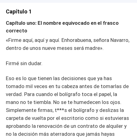
estaba preparado. Y Ella no puede dejar de darse cuenta
de que, detrás de todo ese dinero y ese control, hay un
Capítulo 1
hombre que sigue sangrando por una herida de la que
Capítulo uno: El nombre equivocado en el frasco
nunca habla. Ella no vino aquí para enamorarse de
correcto
nadie. Pero resulta que algunas cosas nunca estuvieron
bajo su control. «Un romance oscuro y de desarrollo lento
«Firme aquí, aquí y aquí. Enhorabuena, señora Navarro,
sobre hombres lobo, acerca de los escombros con los
dentro de unos nueve meses será madre».
que construimos nuestras vidas».
Firmé sin dudar.
Eso es lo que tienen las decisiones que ya has
tomado mil veces en tu cabeza antes de tomarlas de
verdad. Para cuando el bolígrafo toca el papel, la
mano no te tiembla. No se te humedecen los ojos.
Simplemente firmas, t***s el bolígrafo y deslizas la
carpeta de vuelta por el escritorio como si estuvieras
aprobando la renovación de un contrato de alquiler y
no la decisión más aterradora que jamás hayas