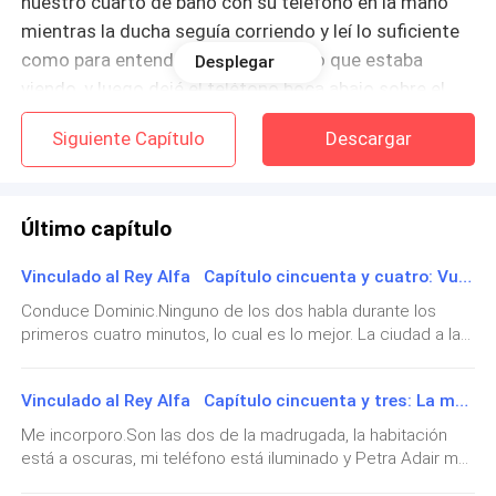
nuestro cuarto de baño con su teléfono en la mano
mientras la ducha seguía corriendo y leí lo suficiente
como para entender exactamente lo que estaba
Desplegar
viendo, y luego dejé el teléfono boca abajo sobre el
lavabo y volví a la cama.
Siguiente Capítulo
Descargar
Tenía una cita que cumplir. Derrumbarme tendría que
esperar.
Último capítulo
Y sigue esperando.
Vinculado al Rey Alfa Capítulo cincuenta y cuatro: Vuelve a casa. Te lo explicaré.
«Te llamaremos para darte el calendario de
Conduce Dominic.Ninguno de los dos habla durante los
primeros cuatro minutos, lo cual es lo mejor. La ciudad a las
seguimiento», dice la recepcionista al pasar por el
tres de la madrugada tiene su propio encanto, más desierta
mostrador. Es joven, entusiasta, el tipo de persona
y más sincera que durante el día, y la contemplo por la
que aún no ha aprendido que las buenas y las malas
Vinculado al Rey Alfa Capítulo cincuenta y tres: La mujer que se ahorró el trabajo
ventanilla mientras dejo que la información sobre Isobel
noticias pueden llegar en el mismo sobre. «¡Te deseo
cobre forma en mi mente.Nueve años.Dominic confía
Me incorporo.Son las dos de la madrugada, la habitación
plenamente en muy pocas personas. La lista es tan corta
mucha suerte!».
está a oscuras, mi teléfono está iluminado y Petra Adair me
que se puede contar con los dedos de una mano, e Isobel
ha enviado un correo electrónico con la seguridad propia