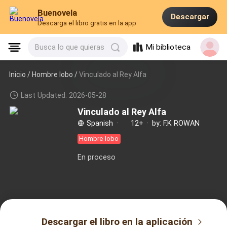
Buenovela
Descargar
Descarga el libro gratis en la app
Mi biblioteca
Busca lo que quieras
Inicio /
Hombre lobo
/
Vinculado al Rey Alfa
Last Updated: 2026-05-28
Vinculado al Rey Alfa
Spanish
·
12+
·
by: F.K ROWAN
Hombre lobo
En proceso
Descargar el libro en la aplicación