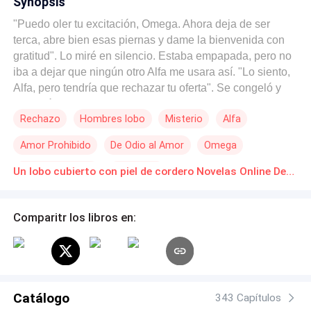
Synopsis
"Puedo oler tu excitación, Omega. Ahora deja de ser
terca, abre bien esas piernas y dame la bienvenida con
gratitud". Lo miré en silencio. Estaba empapada, pero no
iba a dejar que ningún otro Alfa me usara así. "Lo siento,
Alfa, pero tendría que rechazar tu oferta". Se congeló y
me miró fijamente sin comprender por un momento.
Rechazo
Hombres lobo
Misterio
Alfa
Parecía más aturdido por el hecho de que no creía que
nadie pudiera rechazarlo. Los futuros Alfas y algunos
Amor Prohibido
De Odio al Amor
Omega
guerreros seleccionados son separados de la manada
Titán para someterse a un difícil entrenamiento hasta que
Poder Femenino
Esclavo/a
Un lobo cubierto con piel de cordero Novelas Online Descarga gratuita de PDF
el Alfa actual muere. Están desprovistos de todas las
formas de placer y se les niegan las parejas hasta que
regresan, cuando se les permite tener relaciones
Comparitr los libros en:
sexuales con cualquier mujer y liberar la tensión sexual
hasta que son bendecidos con parejas. Yo era una de las
esclavas que fueron arrastradas lejos de mi manada
después de una redada. Estaba allí para fregar pisos y
lavar platos mientras permanecía invisible hasta que me
Catálogo
343 Capítulos