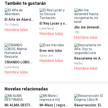
mucho tiempo.
También te gustarán
"¿Por qué esa no está atada con grilletes?", preguntó
El Alfa de Aberdeen
la mujer una vez que uno de los fornidos hombres
El Rey Lycan y su Oscura Tentación
Cc Lopez
dejó un plato delante de mí.
¡No me detendré hasta recuperarte, mi luna!
Luna Nova
Hombre lobo
192
Hombre lobo
Hombre lobo
"Es una lisiada y no podría echar a correr aunque
quisiera", respondió el hombre.
Eres mío lobo
Gena Jim
Oí un bufido y me giré para ver a una dama de mi
Rescatame mi Alfa. Soy tu segunda Luna
Hombre lobo
CRIANDO LOBOS, Mamá Humana al Rescate
manada que se tapaba la boca y me miraba de reojo.
Naths
Luna Nova
Hombre lobo
Yo no estaba lisiada y ella lo sabía. Me encontraba
Hombre lobo
cojeando tras un accidente provocado por mi
despiadado Alfa Khalid. Pensando en él, sentí que era
Novelas relacionadas
hora de aceptar su rechazo. Me había rechazado
delante de todos los miembros de la manada,
humillándome de la peor forma viable y me había
Mi ALMA DESTINADA
Mi Mate ( regresa a mi)
Resurrección: El Enigma. Libro III
prohibido aceptar su rechazo. Supuse que ya que