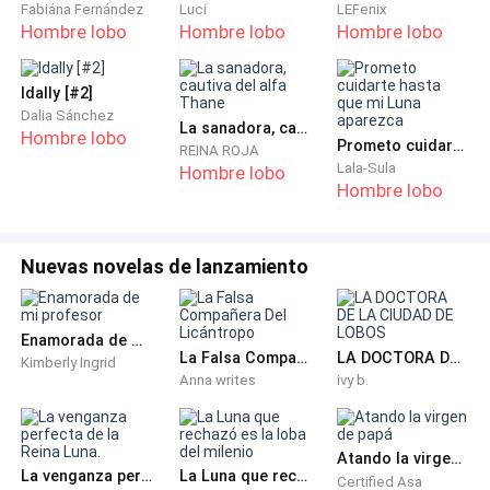
Fabiána Fernández
Luci
LEFenix
estaba con un nuevo amo, debía cortar todos los
Hombre lobo
Hombre lobo
Hombre lobo
lazos y conexiones con él.
Idally [#2]
Sin precaución ni pensar en las consecuencias, hablé
Dalia Sánchez
La sanadora, cautiva del alfa Thane
lo suficientemente alto como para que todos en la
Hombre lobo
Prometo cuidarte hasta que mi Luna aparezca
REINA ROJA
sala lo oyeran. "Yo, Laika Archer, una Omega de la
Lala-Sula
Hombre lobo
Hombre lobo
manada Luna Azul, acepto tu rechazo, Alfa Khalid de
la manada Luna Azul. Que así sea". Una vez que
terminé de decir esas palabras, me sentí más ligera.
Nuevas novelas de lanzamiento
Toda la pesadez de mi pecho se alivió y sentí como si
me hubieran quitado un peso de encima. Por fin
estaba libre de mi peor pesadilla. Estaba libre de sus
Enamorada de mi profesor
La Falsa Compañera Del Licántropo
LA DOCTORA DE LA CIUDAD DE LOBOS
sufrimientos.
Kimberly Ingrid
Anna writes
ivy b.
Pero no sabía lo que me esperaba en este nuevo lugar.
Estaba acostumbrada a la esclavitud de todos
Atando la virgen de papá
modos. Seguiré aguantando todas las torturas que
La venganza perfecta de la Reina Luna.
La Luna que rechazó es la loba del milenio
Certified Asa