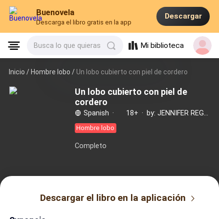
Buenovela
Descargar
Descarga el libro gratis en la app
Mi biblioteca
Busca lo que quieras
Inicio /
Hombre lobo
/
Un lobo cubierto con piel de cordero
Un lobo cubierto con piel de
cordero
Spanish
·
18+
·
by: JENNIFER REGINALD
Hombre lobo
Completo
Descargar el libro en la aplicación