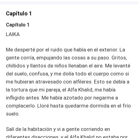
topé con el Alfa que se decía que era despiadado, y me
pidió montarme. Rechacé cortésmente. Lo desconcertó
Capítulo 1
mucho. Toda mujer moriría por montarlo, pero yo, una
esclava del rango más bajo de Omegas, tuve el coraje de
Capítulo 1
rechazarlo.
LAIKA
Me desperté por el ruido que había en el exterior. La
gente corría, empujando las cosas a su paso. Gritos,
chillidos y llantos de niños llenaban el aire. Me levanté
del suelo, confusa, y me dolía todo el cuerpo como si
me hubieran atravesado con alfileres. Esto se debía a
la tortura que mi pareja, el Alfa Khalid, me había
infligido antes. Me había azotado por negarme a
complacerlo. Lloré hasta quedarme dormida en el frío
suelo.
Salí de la habitación y vi a gente corriendo en
diferentes direcciones, y el Alfa Khalid no estaba por