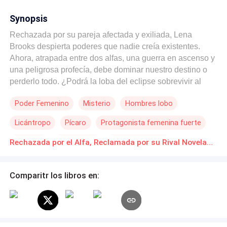
Synopsis
Rechazada por su pareja afectada y exiliada, Lena
Brooks despierta poderes que nadie creía existentes.
Ahora, atrapada entre dos alfas, una guerra en ascenso y
una peligrosa profecía, debe dominar nuestro destino o
perderlo todo. ¿Podrá la loba del eclipse sobrevivir al
amor, la lealtad y un mundo que teme a un poder?
Poder Femenino
Misterio
Hombres lobo
Licántropo
Pícaro
Protagonista femenina fuerte
Rechazo
Superpoder
De Débil a Fuerte
Rechazada por el Alfa, Reclamada por su Rival Novelas Online Descarga gratuita de PDF
Comparitr los libros en: