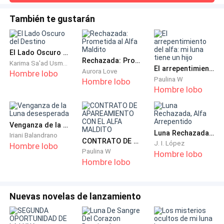
atmó
largas y danzantes sobre los rostros de la manada.
recorrió el valle."Antes del Colectivo."Hizo una pausa antes
Los olí antes de verlos: pelaje mojado, pino y el olor
de continuar."Antes de la mayoría de las manadas
También te gustarán
modernas."Eso captó la atención de todos. Caleb cruzó los
pesado y metálico de la excitación.
brazos."¿Quién lo construyó?"La mujer dudó."No lo sé."Al
menos eso
Me quedé en el borde de la multitud.
El Lado Oscuro del Destino
Rechazada: Prometida al Alfa Maldito
Karima Sa'ad Usman
El arrepentimiento del alfa: mi luna tiene un hijo
Aurora Love
Hombre lobo
"Mírala", se burló una voz a mi izquierda. Era Diana.
Paulina W
Hombre lobo
Hombre lobo
Llevaba seda roja, de pie bajo un gran paraguas
sostenido por una subordinada. "¿Por qué se arregla
la omega? Es como poner un lazo en un cubo de
Venganza de la Luna desesperada
basura."
Luna Rechazada, Alfa Arrepentido
Iriani Balandrano
CONTRATO DE APAREAMIENTO CON EL ALFA MALDITO
J. I. López
Hombre lobo
Paulina W
Hombre lobo
"Déjala, Diana", rió una de sus amigas. "Que sueñe."
Hombre lobo
Mantuve los ojos fijos en la plataforma de madera
elevada.
Nuevas novelas de lanzamiento
Los tambores comenzaron, un golpe bajo y rítmico