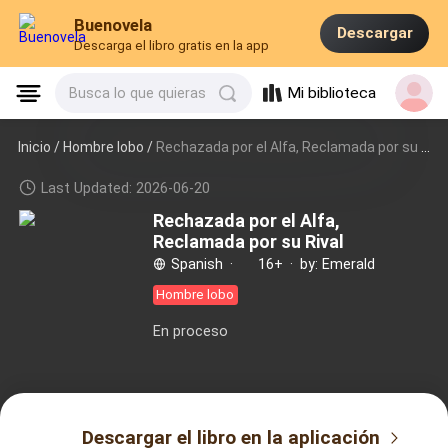
Buenovela
Descargar
Descarga el libro gratis en la app
Mi biblioteca
Busca lo que quieras
Inicio /
Hombre lobo
/
Rechazada por el Alfa, Reclamada por su Rival
Last Updated: 2026-06-20
Rechazada por el Alfa,
Reclamada por su Rival
Spanish
·
16+
·
by: Emerald
Hombre lobo
En proceso
Descargar el libro en la aplicación