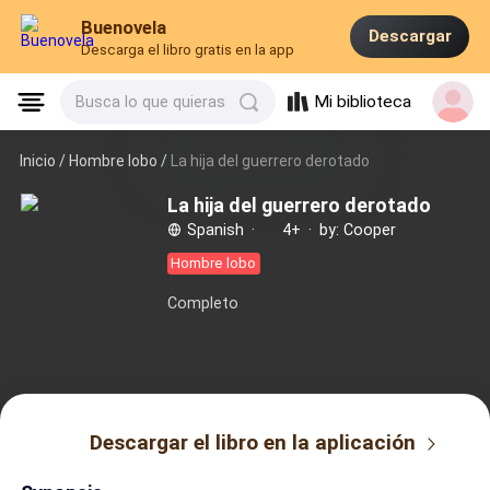
Buenovela
Descargar
Descarga el libro gratis en la app
Mi biblioteca
Busca lo que quieras
Inicio /
Hombre lobo
/
La hija del guerrero derotado
La hija del guerrero derotado
Spanish
·
4+
·
by: Cooper
Hombre lobo
Completo
Descargar el libro en la aplicación