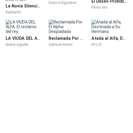
El Deseo Prohibido del Rey Lycan
Eunice Eguriase
La Novia Silenciosa Del Príncipe Licántropo
Fénix Vm
Karinatei
LA VIUDA DEL ALFA. El reclamo del rey.
Reclamada Por El Alpha Despiadado
Atada al Alfa, Destinada a Su Hermano
Alana Aguilar
Samuel Kevin
M.U.D