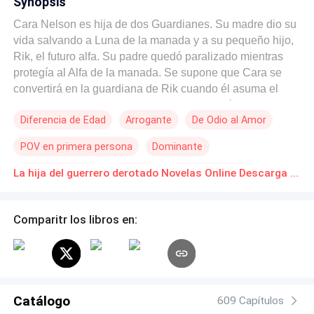
Synopsis
Cara Nelson es hija de dos Guardianes. Su madre dio su
vida salvando a Luna de la manada y a su pequeño hijo,
Rik, el futuro alfa. Su padre quedó paralizado mientras
protegía al Alfa de la manada. Se supone que Cara se
convertirá en la guardiana de Rik cuando él asuma el
cargo de Alfa, pero Rik ni siquiera sabe quién es ella.
Diferencia de Edad
Arrogante
De Odio al Amor
Cuando el Alfa de una manada vecina expresa su deseo
de tomarla como su compañera, Cara queda atrapada en
POV en primera persona
Dominante
una batalla entre Alfas. Ambos la quieren como su Luna,
pero ¿es sólo porque ella es una Guardiana que puede
Universo Alterno
Rebelde
Poder Femenino
La hija del guerrero derotado Novelas Online Descarga gratuita de PDF
fortalecer a su manada? Mientras equilibra su atracción
Contemporánea
por dos alfas, descubre que su destino puede no ser tan
claro como pensaba. En lugar de que su lobo tenga el
Comparitr los libros en:
alma de un guardián renacido como su madre y su padre,
Cara descubre que ella y su lobo son los únicos en la
historia que se sabe que nacieron guardianes. Cuando
un tercer contendiente por la mano de Cara intenta
obligarla a convertirse en su Luna, sus Alfas deben
Catálogo
609 Capítulos