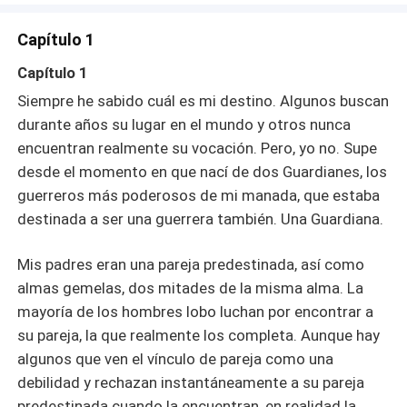
rescatarla antes de que sea demasiado tarde. Cara está
destinada a ser Luna, pero ¿será por la fuerza, por el
Capítulo 1
destino o tomará su propia decisión? Este es el Libro Uno
de la trilogía El Guardián.
Capítulo 1
Siempre he sabido cuál es mi destino. Algunos buscan
durante años su lugar en el mundo y otros nunca
encuentran realmente su vocación. Pero, yo no. Supe
desde el momento en que nací de dos Guardianes, los
guerreros más poderosos de mi manada, que estaba
destinada a ser una guerrera también. Una Guardiana.
Mis padres eran una pareja predestinada, así como
almas gemelas, dos mitades de la misma alma. La
mayoría de los hombres lobo luchan por encontrar a
su pareja, la que realmente los completa. Aunque hay
algunos que ven el vínculo de pareja como una
debilidad y rechazan instantáneamente a su pareja
predestinada cuando la encuentran, en realidad la