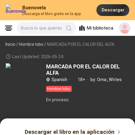
Buenovela
Descargar
Descarga el libro gratis en la app
Mi biblioteca
Busca lo que quieras
Inicio /
Hombre lobo
/
MARCADA POR EL CALOR DEL ALFA
Last Updated: 2026-05-24
MARCADA POR EL CALOR DEL
ALFA
Spanish
·
18+
·
by: Oma_Writes
Hombre lobo
En proceso
Descargar el libro en la aplicación