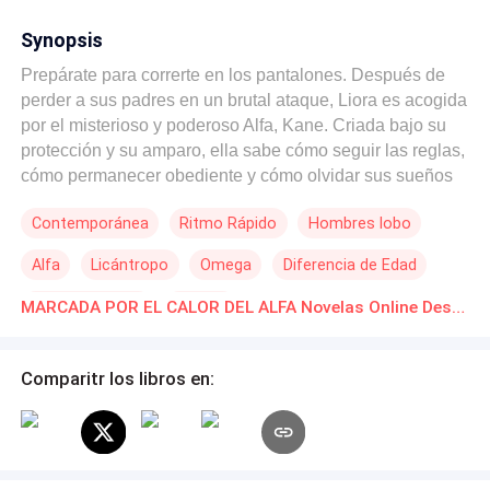
Synopsis
Prepárate para correrte en los pantalones. Después de
perder a sus padres en un brutal ataque, Liora es acogida
por el misterioso y poderoso Alfa, Kane. Criada bajo su
protección y su amparo, ella sabe cómo seguir las reglas,
cómo permanecer obediente y cómo olvidar sus sueños
también. Pero cuanto más se acerca a su primer celo,
Contemporánea
Ritmo Rápido
Hombres lobo
más imposible se vuelve resistir el cuerpo del Alfa Kane.
Sus instintos se encienden y el deseo que ambos
Alfa
Licántropo
Omega
Diferencia de Edad
comparten el uno por el otro explota, llevándolos a un
abrazo estrecho y se encuentran incapaces de soltarse.
Amor Prohibido
Erótico
MARCADA POR EL CALOR DEL ALFA Novelas Online Descarga gratuita de PDF
¿Podrán resistir al destino? ¿O es esta una pasión
prohibida que está destinada a consumirlos a ambos?
Comparitr los libros en: