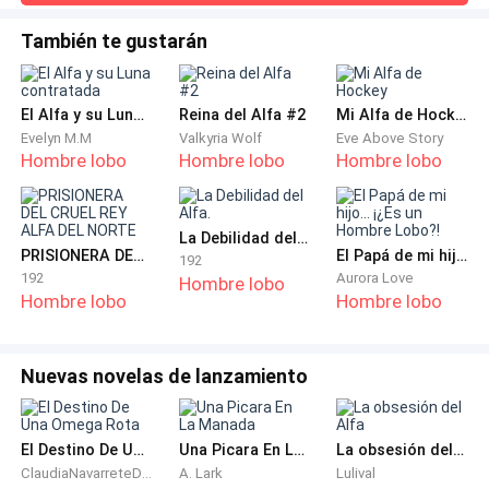
el espejo.
advertencia.”Los cazadores sabían lo que había que hacer y
comenzaron a apretar el círculo alrededor de nosotros.
También te gustarán
Probablemente se veían a sí mismos como los
—Tú también te ves hermosa —la halagué.
depredadores ahora.Uno de ellos sostenía un dispositivo
que adjuntó a su arma. No me era extraño.“¿Qué es eso?”
—Oye, lo siento por llegar un poco tarde, chica del
El Alfa y su Luna contratada
Reina del Alfa #2
Mi Alfa de Hockey
Preg
cumpleaños. Te haré el maquillaje y saldremos de
Evelyn M.M
Valkyria Wolf
Eve Above Story
Hombre lobo
Hombre lobo
Hombre lobo
aquí en poco tiempo.
Era mi 22 cumpleaños y el Alfa Kade había decidido
La Debilidad del Alfa.
organizar una fiesta de cumpleaños en mi nombre.
PRISIONERA DEL CRUEL REY ALFA DEL NORTE
El Papá de mi hijo... ¡¿Es un Hombre Lobo?!
192
Bueno, lo había estado haciendo desde que me
192
Aurora Love
Hombre lobo
Hombre lobo
Hombre lobo
encontró. Y a esa edad, sentía que ya era hora de que
me notara.
Nuevas novelas de lanzamiento
Quería sentir su polla dentro de mí. Había escuchado
rumores de que su polla era como una vara y que
incluso la diosa de la luna gemía cada vez que él iba a
El Destino De Una Omega Rota
Una Picara En La Manada
La obsesión del Alfa
ClaudiaNavarreteDiaz
A. Lark
Lulival
la piscina a bañarse. Sí, decían que ella siempre venía a