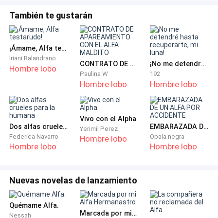
También te gustarán
Por su parte cierta castaña empezaba a despertarse,
sintiéndose confundida y desorientada.
¡Ámame, Alfa testarudo!
Ella empezó a mirar a su alrededor notando que no
Iriani Balandrano
CONTRATO DE APAREAMIENTO CON EL ALFA MALDITO
¡No me detendré hasta recuperarte, mi luna!
estaba en su habitación y al tratar de levantarse un
Hombre lobo
Paulina W
192
horrible dolor en su espalda baja le hizo volver a caer
Hombre lobo
Hombre lobo
en la cama.
- Ah… que… - en eso ella se percató de su desnudez y
Vivo con el Alpha
Dos alfas crueles para la humana
EMBARAZADA DE UN ALFA POR ACCIDENTE
al mirar a la derecha vio su propio reflejo en el espejo
Yerimil Perez
Federica Navarro
Opala negra
Hombre lobo
que había colgado, notando los arañazos y
Hombre lobo
Hombre lobo
hematomas que estaban en todo su cuerpo.
Ella se sintió pésima consigo misma mientras trataba
Nuevas novelas de lanzamiento
de hacer memoria para recordar que lo había ocurrido
y como acabó de esa forma.
Quémame Alfa.
Marcada por mi Alfa Hermanastro
Nessah