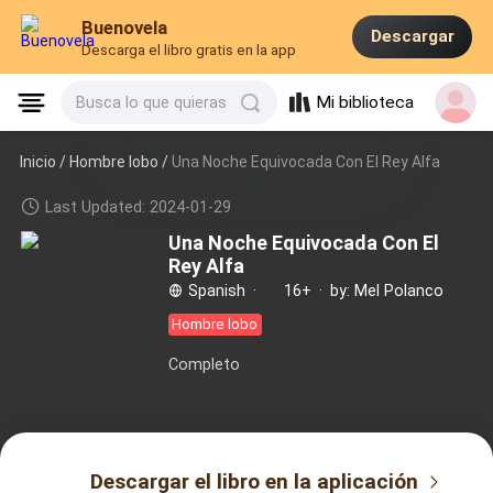
Buenovela
Descargar
Descarga el libro gratis en la app
Mi biblioteca
Busca lo que quieras
Inicio /
Hombre lobo
/
Una Noche Equivocada Con El Rey Alfa
Last Updated: 2024-01-29
Una Noche Equivocada Con El
Rey Alfa
Spanish
·
16+
·
by: Mel Polanco
Hombre lobo
Completo
Descargar el libro en la aplicación