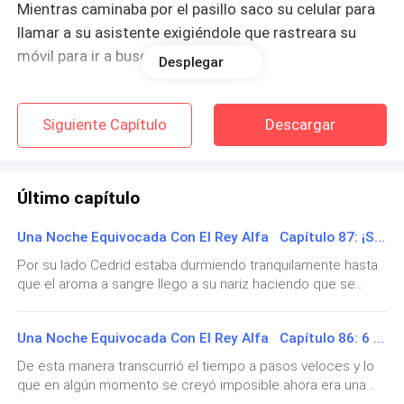
Mientras caminaba por el pasillo saco su celular para
llamar a su asistente exigiéndole que rastreara su
móvil para ir a buscarlo.
Desplegar
Su petición solo tardo unos 6 minutos en cumplirse y
Siguiente Capítulo
Descargar
en la entrada de ese hotel, ahora se estacionaba una
limusina negra, de la cual bajaba un joven rubio para
mantener la puerta abierta y dejarlo ingresar.
Último capítulo
- Buenos días jefe – le saludó cuando paso a su lado.
Una Noche Equivocada Con El Rey Alfa Capítulo 87: ¡Sorpresa!
- … - el pelinegro ingresó al interior del vehículo para
Por su lado Cedrid estaba durmiendo tranquilamente hasta
que el aroma a sangre llego a su nariz haciendo que se
sentarse mientras cruzaba sus brazos y fruncía el
levantara de golpe y al girarse vio la cara de terror de su
ceño.
amada. - ¡EMMA! – le llamó asustado mirando que ella
Una Noche Equivocada Con El Rey Alfa Capítulo 86: 6 Años Después…
estaba temblando sujetándose con fuerza su vientre. -
- … - al ver eso el rubio solo dejó escapar un suspiro e
Cedrid yo… ah…. – Emma no entendía porque sentía unos
De esta manera transcurrió el tiempo a pasos veloces y lo
ingreso en el interior para darle la señal al chofer de
horribles dolores acompañados de espasmos, pero no
que en algún momento se creyó imposible ahora era una
podía moverse y solo podía limitarse a sujetarse su vientre
que pusiera en marcha el auto - jefe…