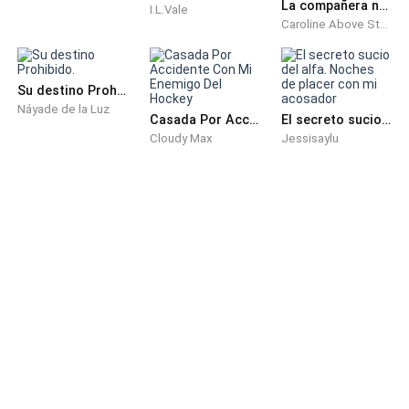
La compañera no reclamada del Alfa
I.L.Vale
Desgraciadamente no tuvo que recordar mucho ya
Caroline Above Story
los recuerdos de la noche pasada llegaron de golpe a
su mente: estaba por cenar con su padre, quien
actuaba sospechosamente amable y cuando bebió un
Su destino Prohibido.
Náyade de la Luz
poco de jugo ella empezó a sentirse débil y mareada,
Casada Por Accidente Con Mi Enemigo Del Hockey
El secreto sucio del alfa. Noches de placer con mi acosador
en eso vio a varios alfas ingresar a su casa.
Cloudy Max
Jessisaylu
--- Flash Back ---
- Toda suya – dijo el mayor dejando que 2 alfas
ingresaran a la casa para sujetarla.
- No… que… papá…
- Tranquila Emma, estas ayudando a papá como
siempre.