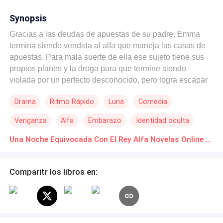
Synopsis
Gracias a las deudas de apuestas de su padre, Emma
termina siendo vendida al alfa que maneja las casas de
apuestas. Para mala suerte de ella ese sujeto tiene sus
propios planes y la droga para que termine siendo
violada por un perfecto desconocido, pero logra escapar
ignorando que habia pasado la noche con el rey alfa y sin
Drama
Ritmo Rápido
Luna
Comedia
que lo supiera ya en su vientre está creciendo el cachorro
de este. Y ahora el rey debe buscar a esa humana,
Venganza
Alfa
Embarazo
Identidad oculta
averiguar sus intenciones y protegerla, pero ¿podrá
soportar estar junto a un ser inferior? ¿Por qué esa
Una Noche Equivocada Con El Rey Alfa Novelas Online Descarga gratuita de PDF
humana no es ambiciosa? ¿Acaso es estúpida? y ¿por
qué ahora la ve hermosa?, son las preguntas que poco a
Comparitr los libros en:
poco se va formulando Cedrid al ir conviviendo con ella y
al mismo tiempo busca protegerlos de las garras de su
ambicioso primo, el cual aún deseo arrebatarle el trono.