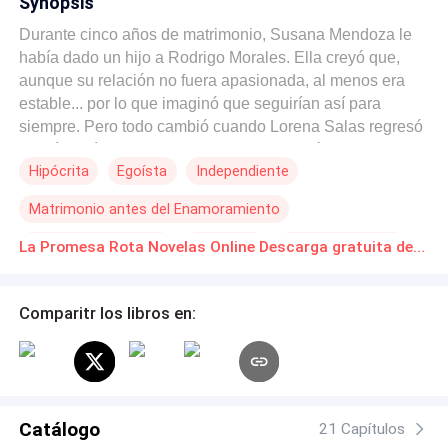
Synopsis
Durante cinco años de matrimonio, Susana Mendoza le
había dado un hijo a Rodrigo Morales. Ella creyó que,
aunque su relación no fuera apasionada, al menos era
estable... por lo que imaginó que seguirían así para
siempre. Pero todo cambió cuando Lorena Salas regresó
al país. Ahí fue cuando Susana lo entendió todo: siempre
Hipócrita
Egoísta
Independiente
había sido la pieza sobrante. Rodrigo no dudaba en
dejarla de lado una y otra vez por Lorena, sin importarle
Matrimonio antes del Enamoramiento
nada. Incluso su propio hijo se mostraba más cercano a
esa mujer que a ella. Por suerte, todo era un contrato. En
Desarrollo Femenino
Despertar
Dulce y Doloroso
La Promesa Rota Novelas Online Descarga gratuita de PDF
siete días, Susana al fin sería libre. Y esta vez… de
Satisfacción/Poder
Melodramático
verdad.
Comparitr los libros en:
Catálogo
21 Capítulos