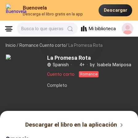
Buenovela
Descargar
Descarga el libro gratis en la app
Mi biblioteca
Busca lo que quieras
Inicio /
Romance Cuento corto/
La Promesa Rota
La Promesa Rota
Spanish
·
4+
·
by: Isabela Mariposa
Cuento corto
Romance
Completo
Descargar el libro en la aplicación