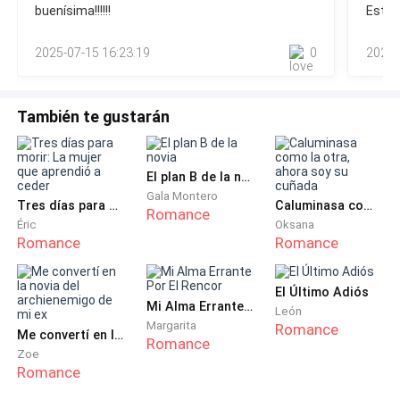
buenísima!!!!!!
Este 
te importaba quién era yo, menos ibas a saber qué me
Fue entonces cuando apareció Isabel Morales, quien le
apasionaba —respondió ella, irónica.Rodrigo se quedó sin
ofreció ayuda: pagaría la operación… a cambio de que
2025-07-15 16:23:19
0
2025-
palabras, con una expresión incómoda. Justo
Susana se casara con Rodrigo por cinco años,
ayudándolo a salir del pozo.
También te gustarán
Tras esto, Isabel se presentó con Susana ante su hijo
y dijo:
El plan B de la novia
Gala Montero
—Rodrigo, ¿quieres casarte con Susana?
Tres días para morir: La mujer que aprendió a ceder
Caluminasa como la otra, ahora soy su cuñada
Romance
Éric
Oksana
Romance
Romance
Los tres guardaron silencio. Si Rodrigo se negaba,
todo quedaría en la nada. Pero él, con una voz vacía,
El Último Adiós
simplemente dijo:
Mi Alma Errante Por El Rencor
León
Margarita
Romance
Me convertí en la novia del archienemigo de mi ex
—Me da igual. Podría ser cualquiera.
Romance
Zoe
Romance
Se habían conocido por un contrato. Con el tiempo,