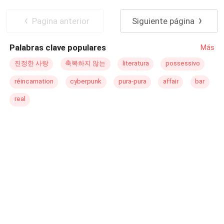
era todo mi mundo, pero ahora mi mundo se ha
De Perdedor a Ganador
derrumbado, y solo me queda un profundo rencor por
Pagina anterior
Siguiente página
Isabella López. Buscaré justicia y recuperaré el corazón
de mi hijo para que pueda descansar en paz. Y, para
Palabras clave populares
Más
lograrlo, ya comencé a acercarme a Antonio Morales, el
esposo de Isabella. Pero Antonio amaba a otra persona
진정한 사랑
축복하지 않는
literatura
possessivo
quien sufrió un terrible accidente automovilístico. Me di
réincarnation
cyberpunk
pura-pura
affair
bar
cuenta del gran parecido que yo tenía con ese antiguo
amor.
real