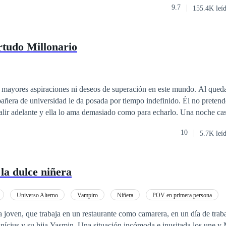
9.7
155.4K leí
onflicto, un trio amoroso, y un camino de pasion desenfrenada a recorre
rtudo Millonario
n mayores aspiraciones ni deseos de superación en este mundo. Al queda
ñera de universidad le da posada por tiempo indefinido. Él no pretend
ante y ella lo ama demasiado como para echarlo. Una noche casual, después de
gos en un bar, sufriendo por Lara, su amor imposible de toda la vida, en
10
5.7K leí
aíces desconocido llamado Avery, llevándole en papel la prueba de que
ada de una jugosa suma de dinero a causa de la muerte de un tío lejano. 
e ese sueño se ha vuelto realidad, su vida tendrá un cambio abrupto, p
la dulce niñera
 más respetado y acaudalado del barrio, o esa es la idea que él tiene.
Universo Alterno
Vampiro
Niñera
POV en primera persona
Ventaja Especial
Poder Femenino
Romance oscuro
a joven, que trabaja en un restaurante como camarera, en un día de tra
ícius y su hija Yasmin. Una situación incómoda e inusitada los une y M