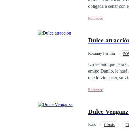
obligada a cenar con el
¡Lo que ella no sabe e
Romance
une de una manera trá
fuego y balas!
Dulce atracció
Rosanny Fermín
POV
Universo Alterno
Un verano que para Ca
amigo Danilo, le hará sentir y 
que lo vio nacer, su viaje de
conocería a una jovencit
Romance
en una historia de amo
Dulce Venganz
Kass
Híbrido
C