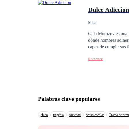
feminidad? Cualquier cosa que haga, decidirá y sellará el destino de los dos. Este es el primer libro de una
Dulce Adiccion
trilogía. El orden de l
Mica
Gala Morozov es una un
dónde hombres adinera
capaz de cumplir sus fa
Romance
Palabras clave populares
chico
tragédia
sociedad
acoso escolar
Trama de ritm