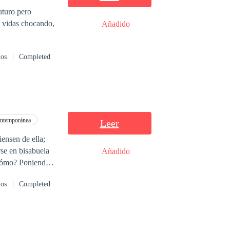
Añadido
dos
Completed
ntemporánea
Leer
iensen de ella;
rse en bisabuela
Añadido
 ¿Cómo? Poniendo
dos
Completed
 en un punto de su
s, primas, tías,
peligro de una
fusión alcohólica