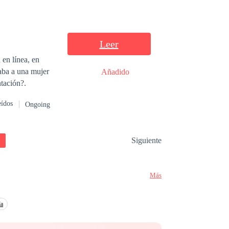
rdad.
Leer
 en línea, en
aba a una mujer
Añadido
ntación?.
eídos
Ongoing
Siguiente
Más
da