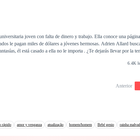
ectura es el siguiente: 1. Dulce Renuncia. 2. Dulce Destino. 3. Dulce ve
iversitaria joven con falta de dinero y trabajo. Ella conoce una página
dos le pagan miles de dólares a jóvenes hermosas. Adrien Allard busc
ntasías, él está casado a ella no le importa . ¿Te dejarás llevar por la te
6.4K l
Anterior
o rápido
amor y venganza
atualização
homem/homem
Bebé genio
rainha malva