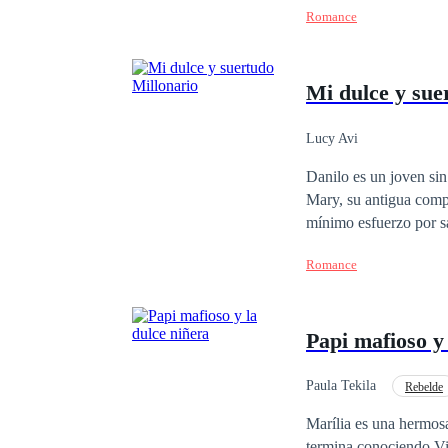
Romance
sueños a su lado, un c
Mi dulce y sue
Lucy Avi
Danilo es un joven si
Mary, su antigua compa
mínimo esfuerzo por salir adel
una larga sesión de tra
Romance
un agente de bienes r
enorme mansión, acompañ
Danilo se da cuenta qu
Papi mafioso y 
don nadie a ser el tipo
Paula Tekila
Rebelde
Diferencia de Edad
Marília es una hermos
termina conociendo Vin