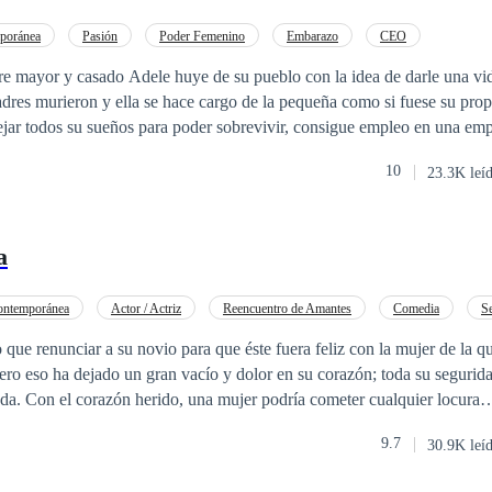
e idea responder al anuncio y así tendría una buena tapadera para que l
tentos de emparejarla de su
poránea
Pasión
Poder Femenino
Embarazo
CEO
en internet un servicio de agradables caballeros para que alguno se hici
 mayor y casado Adele huye de su pueblo con la idea de darle una vida
e en cuanto lo contrató y al día siguiente se encontró al hombre más gua
res murieron y ella se hace cargo de la pequeña como si fuese su prop
había tomado la decisión correcta.
dejar todos su sueños para poder sobrevivir, consigue empleo en una e
ncuentra con la sorpresa de que Nicolas Cole es el dueño, el solia ser su
10
23.3K leí
o. Sin embargo para él Adele solo es una campesina sin futuro y const
ntensión de deshacerse de ella…Pero el regreso de una ex novia pone de
 Para demostrar que él siguió adelante le ofrece dinero a Adele para que
a
 solo por el dinero, pero esa dulce mentira removerá todos los sentimien
 ¿Podrá Adele derretir el frio corazón de su jefe?
ontemporánea
Actor / Actriz
Reencuentro de Amantes
Comedia
Se
Pasión
que renunciar a su novio para que éste fuera feliz con la mujer de la 
pero eso ha dejado un gran vacío y dolor en su corazón; toda su segurid
ada. Con el corazón herido, una mujer podría cometer cualquier locur
o es más que un trabajador más, pero lleno de
9.7
30.9K leí
 Cuando una hermosa mujer se descubre ante él, ocurre una gran batalla
dría él aprovecharse de una mujer que tiene el corazón roto y busca a gr