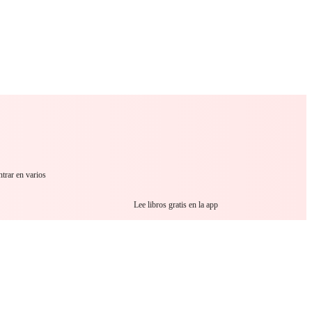
 Romance
Sci-Fi
Guerra
Otros
trar en varios
Lee libros gratis en la app