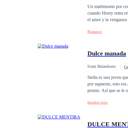
Malentendido
Co
Un matrimonio por contrato y un m
cuando Henry entra en su vida lo
el amor y la venganza 
Romance
Dulce manada
Iriani Balandrano
Co
Romance oscuro
Stella es una joven qu
por supuesto, esto era
pronto. Así que se le 
un anuncio en el periódico, como en los vi
Hombre lobo
anuncio en el periódic
vida en el que estaba p
hermanas.... del resto
DULCE MEN
rebelión y que otras m