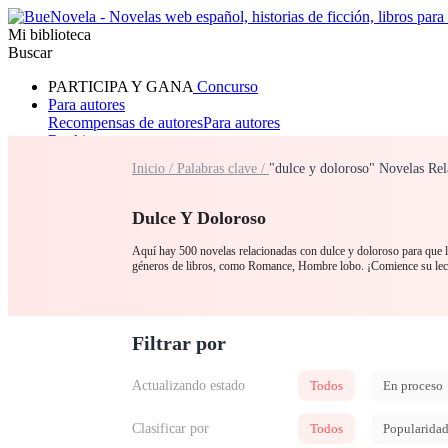
Mi biblioteca
Buscar
PARTICIPA Y GANA
Concurso
Para autores
Recompensas de autores
Para autores
Ranking
Navegar
Inicio /
Palabras clave /
"dulce y doloroso" Novelas Rel
Novelas
Cuentos Cortos
Todos
Romance
Hombre lobo
Mafia
Sistema
Fantasía
Urbano
LG
Dulce Y Doloroso
Aquí hay 500 novelas relacionadas con dulce y doloroso para que la
géneros de libros, como Romance, Hombre lobo. ¡Comience su lec
Filtrar por
Actualizando estado
Todos
En proceso
Clasificar por
Todos
Popularida