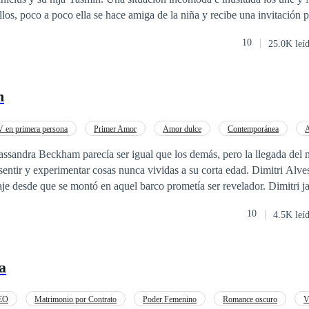
los, poco a poco ella se hace amiga de la niña y recibe una invitación p
s que Vinícius es el Capo de un Cartel de peligrosos mafiosos y que alg
10
25.0K leí
gica, venga a descubrir que el amor puede ser leve… incluso naciendo 
n
 en primera persona
Primer Amor
Amor dulce
Contemporánea
A
Diferencia de Edad
ssandra Beckham parecía ser igual que los demás, pero la llegada del 
experimentar cosas nunca vividas a su corta edad. Dimitri Alves vuelve a la isla
sde que se montó en aquel barco prometía ser revelador. Dimitri jamás imaginó que
a de ojos azules como el mar y terminaría llamándola su Dulce Atracción. Sum
10
4.5K leí
r dulce entre Cassie y Dimitri
a
EO
Matrimonio por Contrato
Poder Femenino
Romance oscuro
V