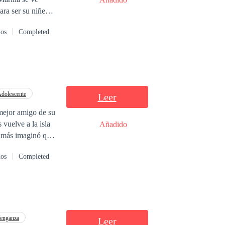
ara ser su niñera.
o del pasado los
dos
Completed
entre armas de
dolescente
Leer
mejor amigo de su
Añadido
érgete
dos
Completed
enganza
Leer