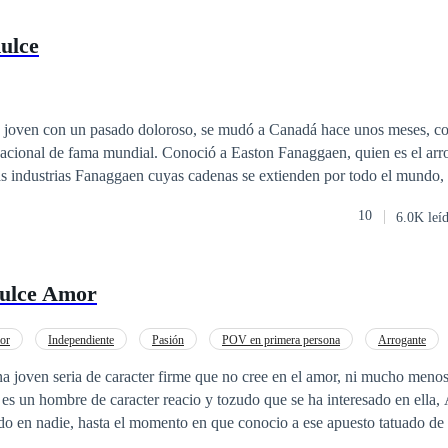
ulce
 joven con un pasado doloroso, se mudó a Canadá hace unos meses, co
acional de fama mundial. Conoció a Easton Fanaggaen, quien es el arro
las industrias Fanaggaen cuyas cadenas se extienden por todo el mundo, s
 más de lo que ella sabe, le pide que sea su prometida falsa para huir
10
6.0K leí
riminado. para él. Más tarde ella se entera de su secreto que la sacude
juntos o su oscuro pasado la perseguirá?
dulce Amor
or
Independiente
Pasión
POV en primera persona
Arrogante
ia de Edad
Poder Femenino
a joven seria de caracter firme que no cree en el amor, ni mucho men
es un hombre de caracter reacio y tozudo que se ha interesado en ella
ado en nadie, hasta el momento en que conocio a ese apuesto tatuado de 