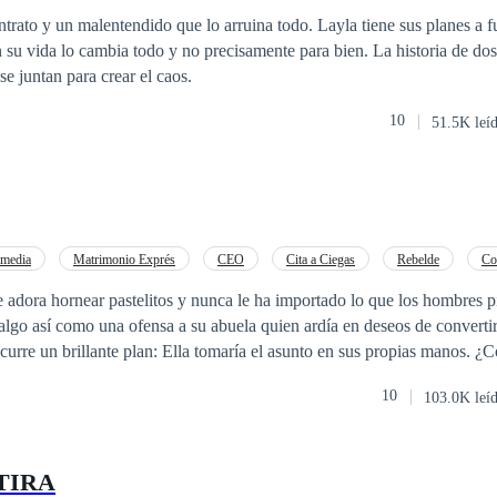
ntemporánea
alentendido que lo arruina todo. Layla tiene sus planes a futuro pero
 cambia todo y no precisamente para bien. La historia de dos vidas chocando,
se juntan para crear el caos.
10
51.5K leí
media
Matrimonio Exprés
CEO
Cita a Ciegas
Rebelde
Co
Novia Sustituta
Luna
e adora hornear pastelitos y nunca le ha importado lo que los hombres p
 algo así como una ofensa a su abuela quien ardía en deseos de converti
ocurre un brillante plan: Ella tomaría el asunto en sus propias manos.
ejos tiempos. Jeremiah estaba borracho cuando leyó aquél inusual
10
103.0K leí
o local. Como el Alfa de la manada más grande del país, se encontraba
ensando en renunciar seriamente ya que estaba harto de recibir a las hija
 de los Alfas con la esperanza de que alguna fuera su pareja. Cuando el 
TIRA
andas quisieran quitarle su territorio, le pareció en ese momento de con