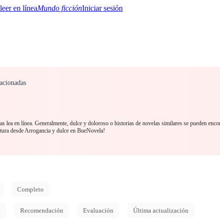
Mundo ficción
Iniciar sesión
acionadas
BTQ+
YA/TEEN
Paranormal
Misterio/Thriller
Oriental
Juegos
Historia
MM
s lea en línea. Generalmente, dulce y doloroso o historias de novelas similares se pueden encon
tura desde Arrogancia y dulce en BueNovela!
Completo
d
Recomendación
Evaluación
Última actualización