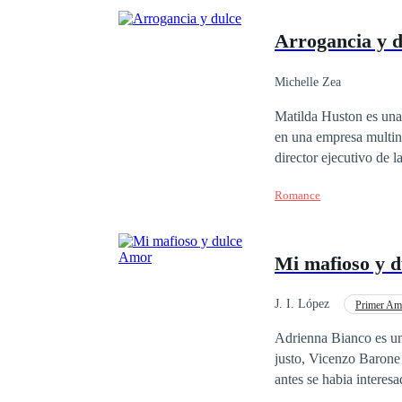
Arrogancia y d
Michelle Zea
Matilda Huston es una
en una empresa multin
director ejecutivo de 
desconozca Easton sabe
Romance
que sus padres han inc
del CEO? ¿Terminarán 
Mi mafioso y 
J. I. López
Primer Am
Traición
Diferenc
Adrienna Bianco es un
justo, Vicenzo Barone 
antes se habia interes
robara la calma. Un torrido amor lleno de obseción, un mafioso que hara todo para mantener a la mujer de sus