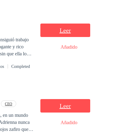
Leer
nsiguió trabajo
gante y rico
Añadido
in que ella lo
 del matrimonio
dos
Completed
. ¿Se enamorará
CEO
Leer
os, en un mundo
, Adrienna nunca
Añadido
ojos zafiro que le