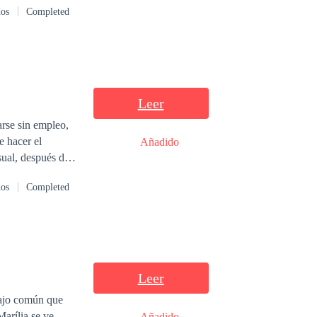
dos
Completed
r.
Leer
rse sin empleo,
e hacer el
Añadido
 sueños lo visita
dos
Completed
 ha heredado una
Cuando
asando de ser un
Leer
bajo común que
arília se ve
Añadido