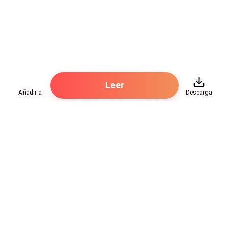
Él.
Leer
Añadir a
Descarga
Hot Genres
Romance
Recursos
Hombre lobo
Palabras clave
Redes Sociales
Mafia
Búsquedas calientes