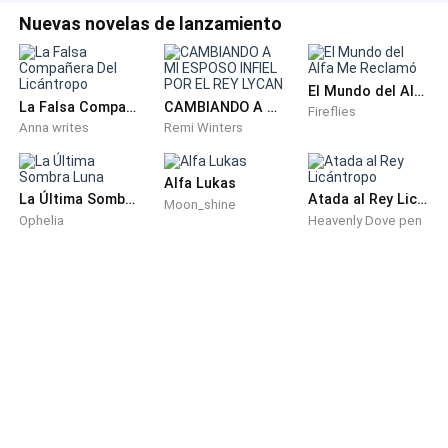
Después del fuego vino el silencio. Después del
Nuevas novelas de lanzamiento
silencio, el odio. Y después... el olvido que intentaron
imponerme.
El Mundo del Alfa Me Reclamó
La Falsa Compañera Del Licántropo
CAMBIANDO A MI ESPOSO INFIEL POR EL REY LYCAN
Pero yo no olvido.
Fireflies
Anna writes
Remi Winters
Ese grito aún me arde en los huesos. Ese fuego nunca
Alfa Lukas
se apagó dentro de mí.
La Última Sombra Luna
Atada al Rey Licántropo
Moon_shine
Ophelia
Heavenly Dove pen
Y algún día, cuando la luna vuelva a teñirse de sangre,
ellos sabrán lo que sembraron en mí.
Lo que nunca imaginaron... es que alguien más
también vendría a reclamar lo que dejaron roto.
Alguien con ojos de noche eterna y un alma más
salvaje que la mía.