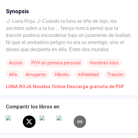
Synopsis
🌙 Luna Roja 🌙 Cuando la luna se tiñe de rojo, los
secretos salen a la luz… Nerya nunca pensó que la
traición pudiera esconderse bajo un juramento de lealtad.
Ni que el verdadero peligro no era su enemigo, sino el
deseo que despierta en ella. Entre dos mundos
enfrentados —los Varkal y los Noctarym—, Nerya está a
Acción
POV en primera persona
Hombres lobo
punto de descubrir que en las sombras se ocultan
alianzas letales… y pasiones capaces de arrasar con
Alfa
Arrogante
Híbrido
Infidelidad
Traición
todo. Mientras los clanes se desgarran por el poder y la
sangre, Nerya deberá elegir entre la lealtad a su clan… y
De Débil a Fuerte
LUNA ROJA Novelas Online Descarga gratuita de PDF
la oscura atracción por un hombre que podría ser su
salvación o su ruina. Cuando la luna roja se alza en el
cielo, nada es lo que parece.
Comparitr los libros en: