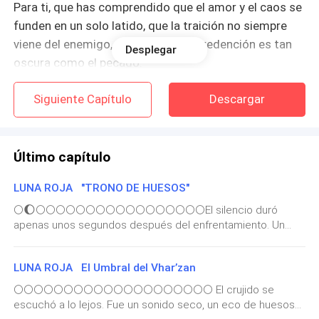
Para ti, que has comprendido que el amor y el caos se
funden en un solo latido, que la traición no siempre
viene del enemigo, y que a veces la redención es tan
Desplegar
oscura como el pecado.
Que cada palabra te arrastre a un mundo donde las
Siguiente Capítulo
Descargar
sombras son solo el comienzo, y que nunca olvides:
en cada noche sin luna, hay una luz esperando.
Último capítulo
🌘🌘🌘🌘🌘🌘🌘🌘🌘🌗🌘🌘🌘🌘🌘🌘🌘🌘🌘
LUNA ROJA "TRONO DE HUESOS"
🌕🌔🌕🌕🌕🌕🌕🌕🌕🌕🌕🌕🌕🌕🌕🌕🌕🌕🌕El silencio duró
🌕PROLOGO🌕
apenas unos segundos después del enfrentamiento. Un
crujido húmedo se quebró entre la niebla cuando una figura
Morthal emergió de entre los árboles, caminando con paso
Tenía ocho años cuando vi morir a mi madre.
LUNA ROJA El Umbral del Vhar’zan
lento, seguro, como si ya supiera lo que encontraría.—
Mmm… qué mal aspecto tiene tu lobo —musitó, observando
🌕🌕🌕🌕🌕🌕🌕🌕🌕🌕🌕🌕🌕🌕🌕🌕🌕🌕🌕🌕 El crujido se
El aire olía a humo y traición, a sangre y cenizas. La
a Boren tirado, herido, sangrando—. ¿Te gusta llevar
escuchó a lo lejos. Fue un sonido seco, un eco de huesos
luna, redonda y enferma, se asomaba entre las nubes
mascotas rotas?No esperó respuesta. Alzó la mano y otros