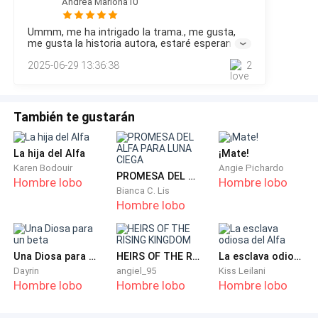
Unos brazos ásperos y fríos como hierro me
Andrea Mariona10
dormir.La loba apareció en el pasillo, descalza, cruzando los
sujetaron por detrás, clavándome en la tierra. La voz
brazos con rapidez para no parecer tan culpable como se
Ummm, me ha intrigado la trama., me gusta,
sentía.—¿Qué ocurre?—¿Dónde está Nerya?—No lo sé —
grave de alguien me susurró al oído:
me gusta la historia autora, estaré esperando
respondió, demasiado rápido.Kaen apareció tras ella, con
las actualizaciones.
2025-06-29 13:36:38
2
expr
-No la mires.
Pero ya era tarde. Yo la miraba. La veía morir.
También te gustarán
Dijeron que había traicionado a los Varkal. Que se
La hija del Alfa
¡Mate!
había enamorado de un enemigo. Que su sangre
Karen Bodouir
Angie Pichardo
PROMESA DEL ALFA PARA LUNA CIEGA
estaba corrompida. Que su castigo era justo.
Hombre lobo
Hombre lobo
Bianca C. Lis
Hombre lobo
Pero en sus ojos no había culpa. Solo miedo. Miedo
por mí.
Una Diosa para un beta
HEIRS OF THE RISING KINGDOM
La esclava odiosa del Alfa
En ese instante supe que estaba sola. Que lo estaría
Dayrin
angiel_95
Kiss Leilani
Hombre lobo
Hombre lobo
Hombre lobo
por el resto de mi vida.