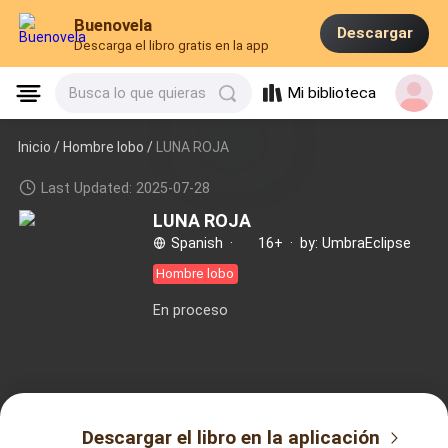
Buenovela
Descargar
Descarga el libro gratis en la app
Mi biblioteca
Busca lo que quieras
Inicio /
Hombre lobo
/
LUNA ROJA
Last Updated: 2025-07-28
LUNA ROJA
Spanish
·
16+
·
by: UmbraEclipse
Hombre lobo
En proceso
Descargar el libro en la aplicación