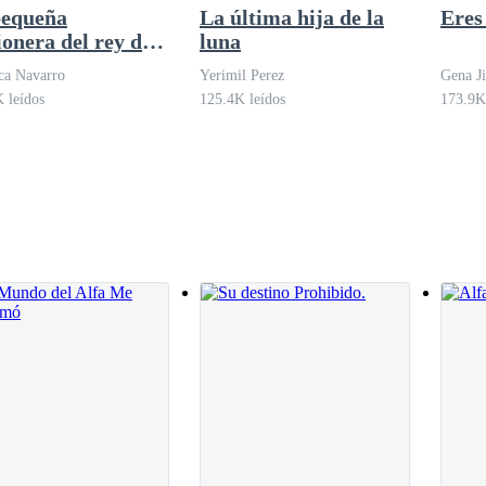
so? —cuestiono, ignorando su pregunta inicial.
pequeña
La última hija de la
Eres
ionera del rey de
luna
lobos
ca Navarro
Yerimil Perez
Gena J
no para golpearme. He desobedecido su orden directa y ahora mismo, ig
 leídos
125.4K leídos
173.9K
interfiere para que no lo haga.
menos debe verse medianamente presentable para el rey —le dice con u
n el bien de la manada. —Acaricia su mejilla con ternura, luego volt
e? Irás en calidad de sirviente para la manada.
eto los puños sintiéndome furiosa y dolida. Es increíble que ni siquiera