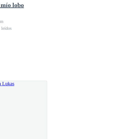
 mío lobo
im
norar su pregunta es un claro desafío.
 leídos
na sonrisa.
ea a mirarme con severidad—. Vuelve a tu cueva, y
 el día que decido escapar, el destino me permita