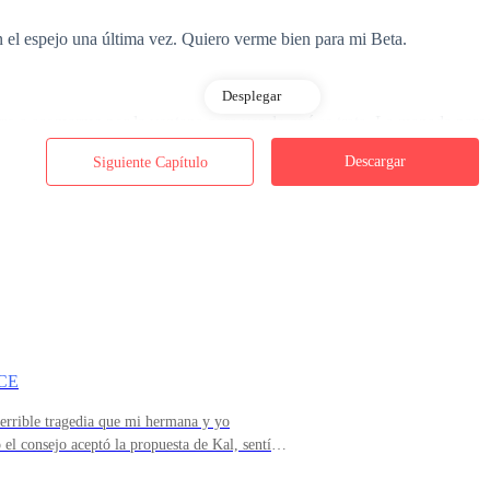
n el espejo una última vez. Quiero verme bien para mi Beta.
Desplegar
rro a asomarme por la ventana para ver de qué se trata. La manada parec
ores blancas. ¿Qué está sucediendo ahí?
Descargar
Siguiente Capítulo
a. Entonces veo a la distancia una gran consorte real. El emblema en lo
 hasta mi padre, a su vez, le entrega una especie de invitación. Mi padr
CE
terrible tragedia que mi hermana y yo
 a bajar antes de largarme de aquí para siempre; no vaya a ser que sea 
l consejo aceptó la propuesta de Kal, sentí
argo, tuvimos que trabajar mucho para