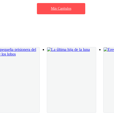
 que me indique su presencia, y entonces veo
Más Capítulos
 donde estaba mi cabeza. El miedo se apodera
dice antes de leerla.Tomo la hoja con manos
uchar el nombre que acaba de pronunciar. ¿Ulric? No, eso no puede ser
me deja respirar con tranquilidad, mientras
oroso que será lo que leeré…“Mi amado Kal, mi
 pasado y así no tengas que llevar la carga o
estino que esperabas para los dos, pero ambos
tia se anida en mi pecho. Esto tiene que ser una equivocación.
 ahí como una tonta. Avanzo hasta mi padre, mi hermanastra todavía sig
voz.
 permitido salir de la habitación? —cuestiona el Alfa con desdén.