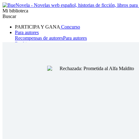
Mi biblioteca
Buscar
PARTICIPA Y GANA
Concurso
Para autores
Recompensas de autores
Para autores
Ranking
Navegar
Novelas
Cuentos Cortos
Todos
Romance
Hombre lobo
Mafia
Sistema
Fantasía
Urbano
LG