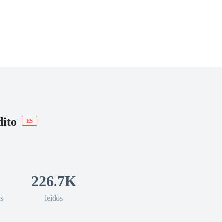
 Romance
Sci-Fi
Guerra
Otros
dito
ES
226.7K
os
leídos