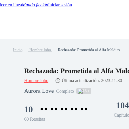
Mundo ficción
Iniciar sesión
Inicio
Hombre lobo
Rechazada: Prometida al Alfa Maldito
BTQ+
YA/TEEN
Paranormal
Misterio/Thriller
Oriental
Juegos
Historia
MM
Rechazada: Prometida al Alfa Mal
Hombre lobo
Última actualización: 2023-11-30
Aurora Love
16
Completo
104
10
Capítul
60 Reseñas