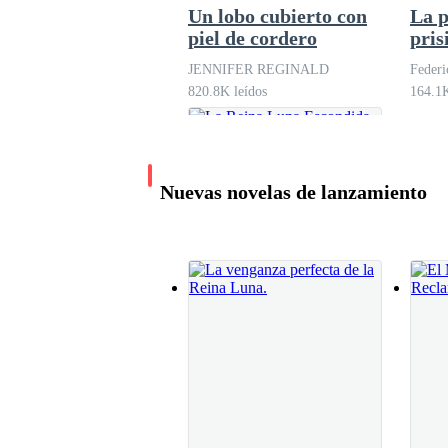
—¿Nyssa va a casarse con Ulric? ¿Cómo pasó e
Un lobo cubierto con
La 
piel de cordero
pris
los 
JENNIFER REGINALD
Federi
Mi padre, el Alfa de la manada, levanta una ma
820.8K leídos
164.1K
Sin embargo y para mi sorpresa, mi hermanastra 
Nuevas novelas de lanzamiento
—Espera, padre. No la lastimes esta noche. Al 
—Tienes razón Nyssa, como siempre, pensando e
quédate ahí hasta que te ordene salir, ¿entendist
La Reina Luna
Escondida
Se da media vuelta y regresa a sus asuntos. Apri
poder hacerlo.
Eve Above Story