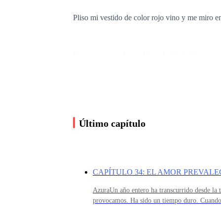
Pliso mi vestido de color rojo vino y me miro e
De pronto escucho un ligero bullicio afuera, co
allá llevando troncos de madera, antorchas y fl
Desde el balcón nadie se percata de mi presenci
deja claro que no se trata de ninguna broma.
Último capítulo
Uno de los hombres se baja del caballo y camina
CAPÍTULO 34: EL AMOR PREVALE
AzuraUn año entero ha transcurrido desde la 
Lo que sea parece importante, así que me decido
provocamos. Ha sido un tiempo duro. Cuando e
que todo iba a encausarse para bien, sin emb