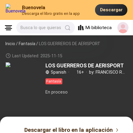
Buenovela
Descargar
Descarga el libro gratis en la app
Mi biblioteca
Busca lo que quieras
Inicio /
Fantasía
/
LOS GUERREROS DE AERISPORT
Last Updated: 2025-11-15
LOS GUERREROS DE AERISPORT
Spanish
·
16+
·
by: FRANCISCO RUIZ
Fantasía
En proceso
Descargar el libro en la aplicación