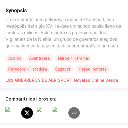
Synopsis
En la vibrante pero peligrosa ciudad de Aerisport, una
metrópolis del siglo XVIII existe un mundo oculto lleno de
criaturas míticas. Este mundo es protegido por los
Vigilantes de la Niebla, un grupo de guerreros elegidos
que mantienen la paz entre lo sobrenatural y lo humano.
Cuando una serie de desapariciones y ataques amenaza
Acción
Aventurera
Héroe / Heroína:
con exponer esta dimensión mágica, tres jóvenes se ven
atrapados en una guerra que podría destruir ambas
Heredero / Heredera
Cazador
Héroe Inmortal
realidades. Kael, un guerrero marcado por un pasado
trágico, lucha por redimir sus errores mientras lidera a los
Construcción de Poder
LOS GUERREROS DE AERISPORT Novelas Online Descarga gratuita de PDF
Vigilantes. Elyra, una hechicera de orígenes humildes,
descubre que es la clave para liberar un antiguo poder. Y
Draven, un carismático pero enigmático ladrón, parece
Comparitr los libros en:
saber más de lo que admite sobre las fuerzas oscuras
que acechan en Aerisport. Juntos enfrentan un triángulo
de secretos, pasiones y traiciones, mientras las líneas
entre aliados y enemigos se vuelven peligrosamente