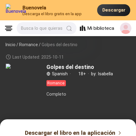
Buenovela
Descargar
Descarga el libro gratis en la app
Mi biblioteca
Busca lo que quieras
Inicio /
Romance
/
Golpes del destino
Last Updated: 2025-10-11
Golpes del destino
Spanish
·
18+
·
by: Isabella
Romance
Completo
Descargar el libro en la aplicación