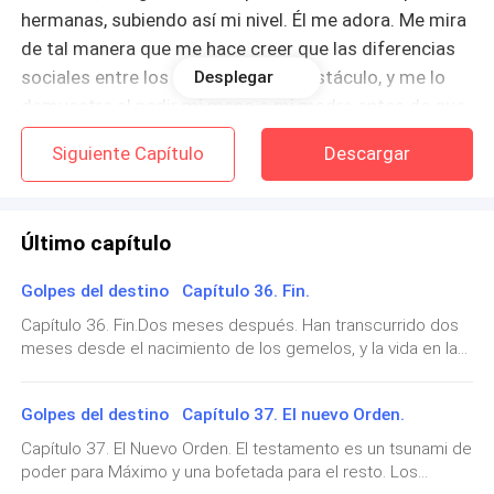
hermanas, subiendo así mi nivel. Él me adora. Me mira
de tal manera que me hace creer que las diferencias
sociales entre los dos no son un obstáculo, y me lo
Desplegar
demuestra al pedir mi mano a mi madre antes de que
ella fallezca.
Siguiente Capítulo
Descargar
Una boda alucinante. Lo tengo todo: felicidad, amor, a
él.
Último capítulo
Cuando mi madre falleció, Fernando es mi refugio, mi
Golpes del destino Capítulo 36. Fin.
mundo, mi todo. Me ayuda a levantarme de aquella
Capítulo 36. Fin.Dos meses después. Han transcurrido dos
depresión consumista que me mantiene sujeta; me
meses desde el nacimiento de los gemelos, y la vida en la
enseña a sobrellevar el dolor y así voy avanzando.
mansión ha alcanzado una plenitud desbordante. Máximo y
Aunque no la olvido, él me enseña a sobrevivir.
Kaitlyn viven en una burbuja de felicidad: las risas de Cristal,
Golpes del destino Capítulo 37. El nuevo Orden.
el balbuceo de los bebés, y la energía que irradia su amor lo
inunda todo. Máximo se recuperó por completo y está más
Tras tres maravillosos años de matrimonio, el sueño
Capítulo 37. El Nuevo Orden. El testamento es un tsunami de
vital que nunca, pero han mantenido la abstinencia,
de continuar con nuestro legado prevalece. Estamos
poder para Máximo y una bofetada para el resto. Los
priorizando la recuperación de Kaitlyn y el cuidado de los