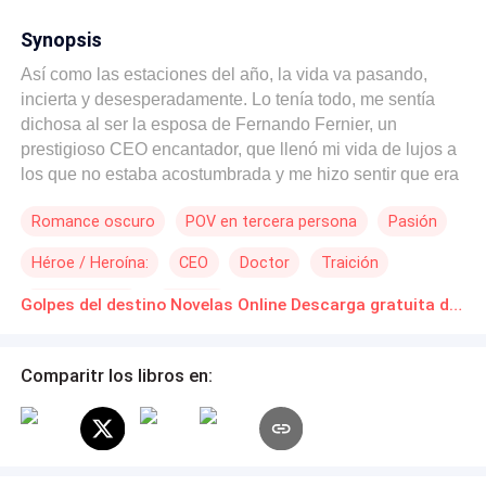
Synopsis
Así como las estaciones del año, la vida va pasando,
incierta y desesperadamente. Lo tenía todo, me sentía
dichosa al ser la esposa de Fernando Fernier, un
prestigioso CEO encantador, que llenó mi vida de lujos a
los que no estaba acostumbrada y me hizo sentir que era
especial. Yo, Kaitlyn London, una joven maestra de 26
Romance oscuro
POV en tercera persona
Pasión
años, dedico mi vida a enseñar a los niños. Tras 3
maravillosos años de matrimonio, el sueño de continuar
Héroe / Heroína:
CEO
Doctor
Traición
con mi legado prevalecía. Estábamos listos para pasar a
la siguiente etapa de nuestras vidas, ambos añorando
Amor Secreto
Divorcio
Golpes del destino Novelas Online Descarga gratuita de PDF
construir una familia, y creíamos que con la noticia de mi
embarazo todo cambiaría; no sabíamos que ese sería el
inicio de la pesadilla. Mi vida cambió de blanco a negro
Comparitr los libros en:
en solo segundos; con mi primer aborto y la noticia de
esa fatal enfermedad consumista que me robó la ilusión
de formar una familia, pensé que todo estaba perdido.
Aun intentando no perder la esperanza, luché por