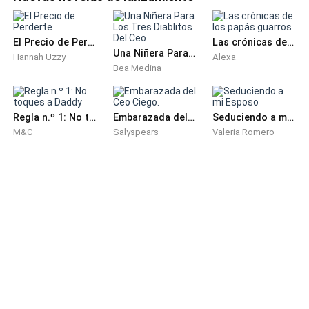
"No salgas. Quédate aquí, no tienes que trabajar, para
eso yo te mantengo."
El Precio de Perderte
Las crónicas de los papás guarros
Una Niñera Para Los Tres Diablitos Del Ceo
Hannah Uzzy
Alexa
"Mi amor, estoy bien. La doctora dice que estaré bien.
Bea Medina
Solo quiero terminar el curso de este año; dos meses
más y podré entregar satisfactoriamente el curso a
un suplente."
Regla n.º 1: No toques a Daddy
Embarazada del Ceo Ciego.
Seduciendo a mi Esposo
M&C
Salyspears
Valeria Romero
Fernando suspira de manera pesada. "No lo entiendes,
si te pasa algo..."
Ella lo intenta calmar. "Voy a estar bien, tranquilo."
A regañadientes, Fernando acepta, sabiendo que
llevarle la contraria ahora no sirve de nada, pero eso
no impide que intente controlarla.
"Bien, bien, no te haré cambiar de opinión, perfecto. Ve