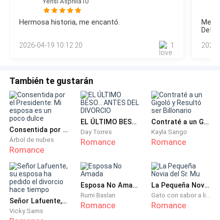
Yensi Asprilla10
protuberancia visible. “Hoy es el día, mis pequeños”,
"¿Qué es todo esto?" pregunta, haciéndose el
murmura.La revelación del sexo de los bebés es un
sorprendido.
Hermosa historia, me encantó.
Me en
momento inolvidable. El jardín de la mansión está decorado
Defin
solo para su pequeña familia: Máximo, Kaitlyn y Cristal.
felic
"¿Qué quieres decir? ¿Olvidaste nuestro aniversario?"
2026-04-19 10:12:20
1
2026-
Todos están emocionados. Hoy por fin
Él sonríe con un destello rápido que ella conoce bien y
También te gustarán
desliza sobre la mesa una caja forrada en gamuza.
"¿Crees que podría olvidarlo?"
"Jamás, eres el esposo más maravilloso de todos."
EL ÚLTIMO BESO... ANTES DEL DIVORCIO
Contraté a un Gigoló y Resultó ser Billonario
Consentida por el Presidente: Mi esposa es un poco dulce
Ella lo besa, recibiendo el regalo. Es una gargantilla de
Day Torres
Kayla Sango
Árbol de nubes
Romance
Romance
lujo, como la de su colección. "Gracias, mi amor, me
Romance
encanta. Ahora el mío."
Ella le entrega una caja modernamente grande,
Esposa No Amada
La Pequeña Novia del Sr. Mu
forrada en papel de regalo rojo brillante. Ella lo mira
Rumi Baslan
Gato con sabor a limón
Señor Lafuente, su esposa ha pedido el divorcio hace tiempo
Romance
Romance
ansiosa, la respiración contenida, hasta que la
Vicky Sams
emoción de él se corta de golpe. Fernando analiza la