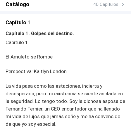
sobrevivir; acepté la posibilidad de un vientre en alquiler,
Catálogo
40 Capítulos
sin saber que esa decisión me llevaría al final. me
negaba a ver la realidad y aceptar que lo perdía con cada
Capítulo 1
mes que pasaba. Me encontraba aislada, perdida; aún
así, yo veía por sus ojos, me tenía en sus manos y con
Capítulo 1. Golpes del destino.
esas mismas manos me destruyó. Un accidente me hizo
Capítulo 1
comprender que la vida no es color de rosas, que los
engaños y las traiciones existen. Llegué a pensar que
El Amuleto se Rompe
podría morir; me vi desarmada, sola y vacía. Lo perdí
todo. Pensé que no podría superarlo, que todo había
terminado para mí; sin embargo, encontré el camino, me
Perspectiva: Kaitlyn London
caí y me levanté, caminando el sendero hacia la luz al
final del túnel, al final, ellos llegaron a mi vida a cambiarlo
La vida pasa como las estaciones, incierta y
todo y enseñarme lo que es el verdadero amor.
desesperada, pero mi existencia se siente anclada en
la seguridad. Lo tengo todo. Soy la dichosa esposa de
Fernando Fernier, un CEO encantador que ha llenado
mi vida de lujos que jamás soñé y me ha convencido
de que yo soy especial.