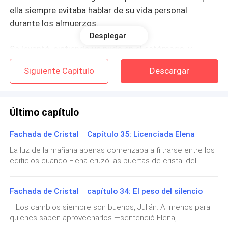
ella siempre evitaba hablar de su vida personal
durante los almuerzos.
Desplegar
​Se levantó, sintiendo un nudo en el estómago, y
caminó hacia él, seria lo más audaz que haría esta
Siguiente Capítulo
Descargar
noche, sería su pedida Auxio.
​—Julián —dijo ella, con voz firme pero tensa —
Último capítulo
Necesito un favor, Algo… bastante grande.
Fachada de Cristal Capítulo 35: Licenciada Elena
​Él dejó de escribir, pero no levantó la vista de
La luz de la mañana apenas comenzaba a filtrarse entre los
inmediato. Se tomó un par de segundos, como si
edificios cuando Elena cruzó las puertas de cristal del
estuviera analizando el peso de las palabras de ella
edificio. A diferencia de la noche anterior, donde el brillo de
antes de responder.
los candelabros y las copas de champán disfrazaban las
Fachada de Cristal capítulo 34: El peso del silencio
verdaderas intenciones de cada asistente, la empresa
amanecía con su rostro más auténtico: teléfonos sonando,
Cuando finalmente la miró, sus ojos oscuros tenían
—Los cambios siempre son buenos, Julián. Al menos para
empleados caminando con carpetas bajo el brazo y el
esa chispa de sarcasmo que siempre reservaba para
quienes saben aprovecharlos —sentenció Elena,
inconfundible aroma a café recién preparado mezclándose