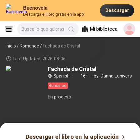
Buenovela
Descargar
Descarga el libro gratis en la app
Mi biblioteca
Busca lo que quieras
Inicio /
Romance
/
Fachada de Cristal
Last Updated: 2026-08-06
Fachada de Cristal
Spanish
·
16+
·
by: Danna _univers
Romance
En proceso
Descargar el libro en la aplicación