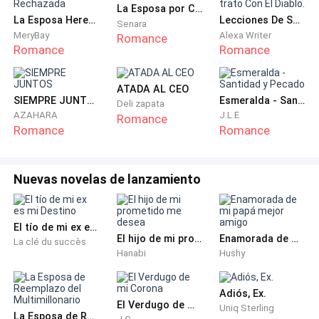
La Esposa por Contrato
La Esposa Heredera Rechazada
Lecciones De Seducción. Un trato Con El Diablo.
Senara
MeryBay
Alexa Writer
Romance
Romance
Romance
ATADA AL CEO
SIEMPRE JUNTOS
Esmeralda - Santidad y Pecado
Deli zapata
AZAHARA
J.L.E
Romance
Romance
Romance
Nuevas novelas de lanzamiento
El tío de mi ex es mi Destino
El hijo de mi prometido me desea
Enamorada de mi papá mejor amigo
La clé du succès
Hanabi
Hushy
Adiós, Ex.
El Verdugo de mi Corona
Uniq Sterling
La Esposa de Reemplazo del Multimillonario