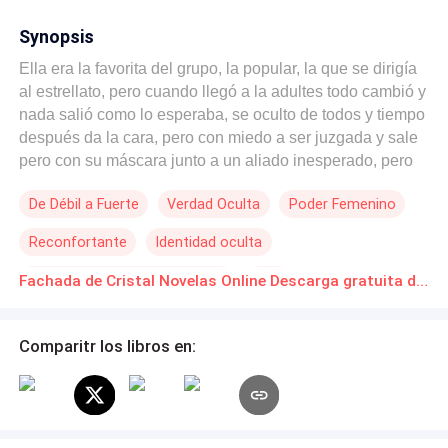
Synopsis
Ella era la favorita del grupo, la popular, la que se dirigía
al estrellato, pero cuando llegó a la adultes todo cambió y
nada salió como lo esperaba, se oculto de todos y tiempo
después da la cara, pero con miedo a ser juzgada y sale
pero con su máscara junto a un aliado inesperado, pero
llegará un momento donde esa marcara se resquebrajara
De Débil a Fuerte
Verdad Oculta
Poder Femenino
y terminara mostrando su verdadero yo.
Reconfortante
Identidad oculta
Protagonista femenina fuerte
CEO
Fachada de Cristal Novelas Online Descarga gratuita de PDF
Relación en la Oficina
Comparitr los libros en: