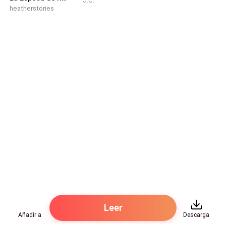
J.C.
heatherstories
Leer
Añadir a
Descarga