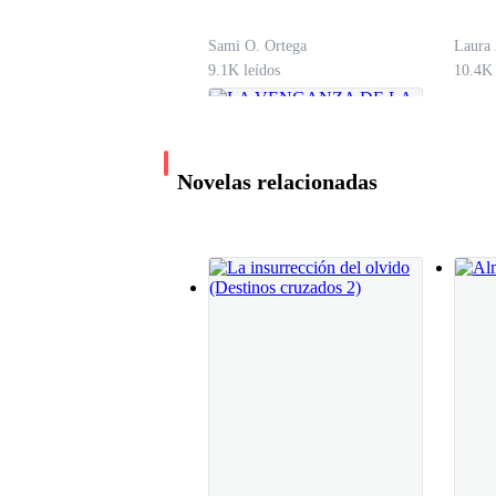
Sami O. Ortega
Laura
9.1K leídos
10.4K 
Novelas relacionadas
LA VENGANZA DE
LA LOBA
TRAICIONADA
Yun Leben
57.9K leídos