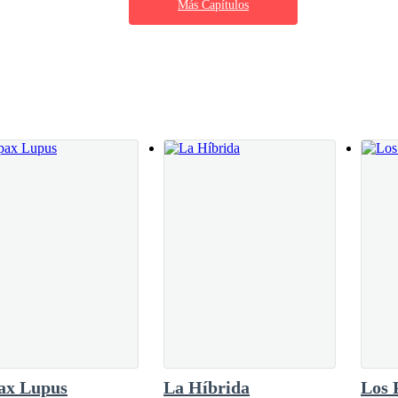
Más Capítulos
un tiempo de paz y bienestar que duraría por
ragón que eligió vivir entre los humanos y
a lejana. Él se había vuelto una parte viva del
bre las tierras eran como una promesa
án majestuoso que cuidaba desde el cielo. Su
 siendo un tesoro. El consejo del reino
ax Lupus
La Híbrida
Los 