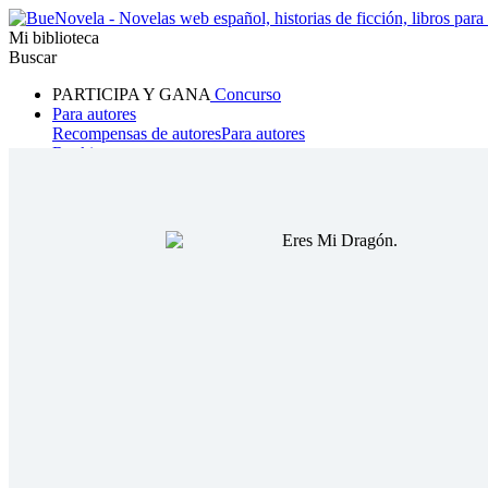
Mi biblioteca
Buscar
PARTICIPA Y GANA
Concurso
Para autores
Recompensas de autores
Para autores
Ranking
Navegar
Novelas
Cuentos Cortos
Todos
Romance
Hombre lobo
Mafia
Sistema
Fantasía
Urbano
LG