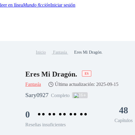
Mundo ficción
Iniciar sesión
Inicio
Fantasía
Eres Mi Dragón.
BTQ+
YA/TEEN
Paranormal
Misterio/Thriller
Oriental
Juegos
Historia
MM
Eres Mi Dragón.
ES
Fantasía
Última actualización: 2025-09-15
Sary0927
16
Completo
48
0
Capítulos
Reseñas insuficientes