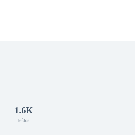
 Romance
Sci-Fi
Guerra
Otros
1.6K
leídos