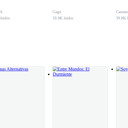
 A.
Gagu
Cassan
leídos
18.0K leídos
39.8K l