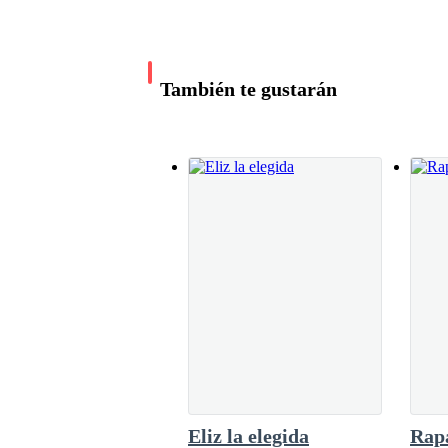
difíciles y de grandes alegrías, construyendo 
muchas generaciones.El legado de Aiden, el d
amar a una de ellos, ya no era solo una histori
reino, una presencia constante. Sus vuelos so
También te gustarán
silenciosa de que todo estaba bien, un guardi
sabiduría, que venía de siglos de vida, seguía
Eliz la elegida
Rap