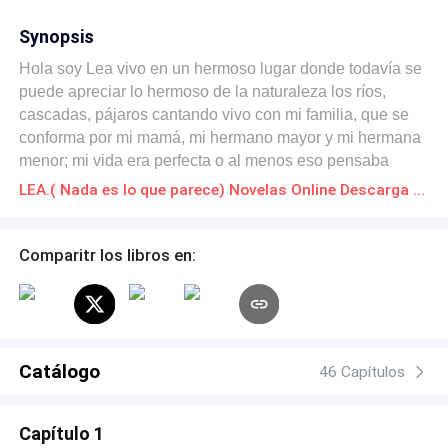
Synopsis
Hola soy Lea vivo en un hermoso lugar donde todavía se
puede apreciar lo hermoso de la naturaleza los ríos,
cascadas, pájaros cantando vivo con mi familia, que se
conforma por mi mamá, mi hermano mayor y mi hermana
menor; mi vida era perfecta o al menos eso pensaba
porque al cumplir 17 años todo empezó a cambiar
LEA.( Nada es lo que parece) Novelas Online Descarga gratuita de PDF
descubriendo que las personas que eran mi familia no lo
son y que en mi están despertando habilidades que un
ser humano no tiene, haciendo que aquello en lo que
Comparitr los libros en:
creía que era fantasía se convierte en parte de mi
existencia.
Catálogo
46 Capítulos
Capítulo 1