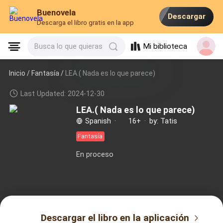
Buenovela
Descargar
Descarga el libro gratis en la app
Mi biblioteca
Busca lo que quieras
Inicio /
Fantasía
/
LEA.( Nada es lo que parece)
Last Updated: 2024-12-30
LEA.( Nada es lo que parece)
Spanish
·
16+
·
by: Tatis
Fantasía
En proceso
Descargar el libro en la aplicación