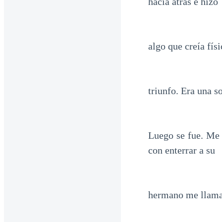
hacia atrás e hizo
algo que creía fís
triunfo. Era una s
Luego se fue. Me 
con enterrar a su
hermano me llamab