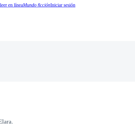
Mundo ficción
Iniciar sesión
BTQ+
YA/TEEN
Paranormal
Misterio/Thriller
Oriental
Juegos
Historia
MM
Elara.