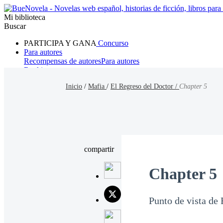
Mi biblioteca
Buscar
PARTICIPA Y GANA
Concurso
Para autores
Recompensas de autores
Para autores
Ranking
Navegar
Inicio
/
Mafia
/
El Regreso del Doctor /
Chapter 5
Novelas
Cuentos Cortos
Todos
Romance
Hombre lobo
Mafia
Sistema
Fantasía
Urbano
LG
compartir
Chapter 5
Punto de vista de 