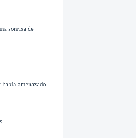
una sonrisa de
er había amenazado
s