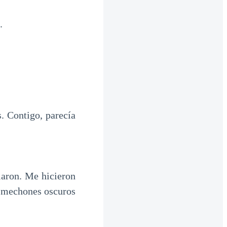
.
s. Contigo, parecía
laron. Me hicieron
s mechones oscuros