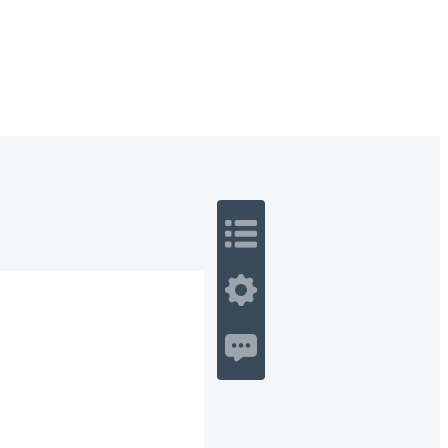
 Romance
Sci-Fi
Guerra
Otros