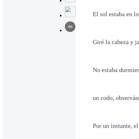
El sol estaba en l
Giré la cabeza y j
No estaba durmien
un codo, observá
Por un instante, e