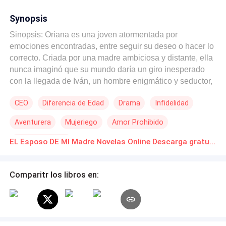
Synopsis
Sinopsis: Oriana es una joven atormentada por
emociones encontradas, entre seguir su deseo o hacer lo
correcto. Criada por una madre ambiciosa y distante, ella
nunca imaginó que su mundo daría un giro inesperado
con la llegada de Iván, un hombre enigmático y seductor,
que entra en su vida como un torbellino despertando en
CEO
Diferencia de Edad
Drama
Infidelidad
ella pasión y deseo. A medida que comparten el mismo
espacio, una atracción magnética comienza a arder entre
Aventurera
Mujeriego
Amor Prohibido
ellos, desafiando las normas sociales y amenazando con
desatar el caos. A pesar de sus esfuerzos por resistirse,
Identidad oculta
EL Esposo DE MI Madre Novelas Online Descarga gratuita de PDF
se encuentran atraídos el uno hacia el otro. Envuelta en
una tormenta que no puede controlar, desesperada,
Oriana se va a vivir con su padre, tratando de acallar a su
Comparitr los libros en:
corazón, dándole prioridad a su cerebro, que le grita que
eso está mal y que lo mejor es alejarse de Iván, pues él
no es cualquier hombre que ha llegado a su vida; es el
esposo de su madre…