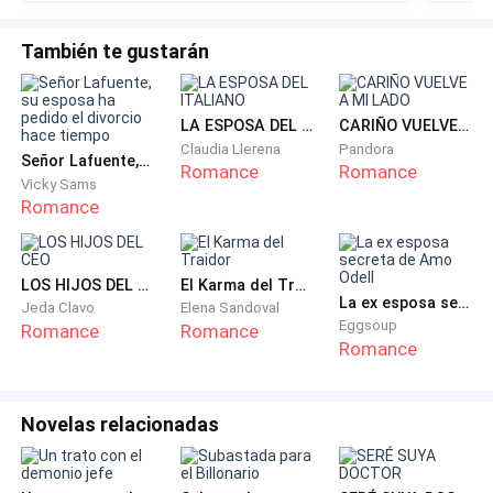
aliviaba, pero pedía más. Juraría que sentí su abultado
miem*bro a la altura de mi estómago, pues era
También te gustarán
bastante más alto que yo
—¿Vamos a quedarnos así o damos el siguiente paso
LA ESPOSA DEL ITALIANO
CARIÑO VUELVE A MI LADO
y subimos a mi habitación?
Claudia Llerena
Pandora
Señor Lafuente, su esposa ha pedido el divorcio hace tiempo
Romance
Romance
Vicky Sams
Mis manos apretaron sus brazos, creo que esa fue
Romance
una respuesta para él, pues me cogió de la mano y me
guío por el edificio hasta llegar a su habitación. Una
vez dentro me estampó contra la puerta y me dio un
LOS HIJOS DEL CEO
El Karma del Traidor
La ex esposa secreta de Amo Odell
Jeda Clavo
Elena Sandoval
beso de esos que hacen que tu corazón se detenga y
Eggsoup
Romance
Romance
el cerebro te explote.
Romance
—Yo… —susurré incapaz de decir una frase completa
Novelas relacionadas
—Quítate esto —y quiso despojarme de mi antifaz,
pero le detuve la mano