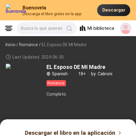
Buenovela
Descargar
Descarga el libro gratis en la app
Mi biblioteca
Busca lo que quieras
Inicio /
Romance
/
EL Esposo DE MI Madre
Last Updated: 2024-06-30
EL Esposo DE MI Madre
Spanish
·
18+
·
by: Calironi
Romance
Completo
Descargar el libro en la aplicación