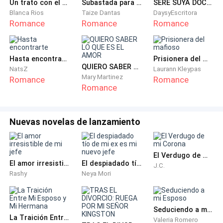
Un trato con el demonio jefe
Subastada para el Billonario
SERÉ SUYA DOCTOR
Blanca Rios
Taize Dantas
DaysyEscritora
—Preferiría que no… —al fin dije algo coherente
Romance
Romance
Romance
—Cómo desees —y se separó un poco para mirarme
por completo —Solo hay una cosa que necesito saber,
Hasta encontrarte
Prisionera del mafioso
QUIERO SABER LO QUE ES EL AMOR
NatsZ
Laurann Kleypas
¿estas segura de que quieres esto?
Mary Martinez
Romance
Romance
Romance
—Sí… —se escapó involuntariamente de mi boca
—¿Has estado con un hombre antes?
Nuevas novelas de lanzamiento
—Sí, claro —pero no soné creíble
El Verdugo de mi Corona
El amor irresistible de mi jefe
El despiadado tío de mi ex es mi nuevo jefe
J.C.
—No, no has estado… —y se volvió a acercar a mi
Rashy
Neya Mori
esbozando una sonrisa que rozaba lo macabro —
Tranquila, si realmente lo quieres, prometo tratarte
bien, no te lastimaré, pero no olvidarás jamás esta
Seduciendo a mi Esposo
La Traición Entre Mi Esposo y Mi Hermana
Valeria Romero
experiencia, eso te lo puedo jurar