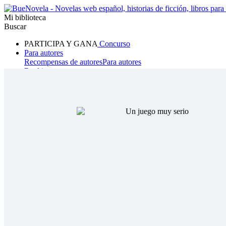
Mi biblioteca
Buscar
PARTICIPA Y GANA
Concurso
Para autores
Recompensas de autores
Para autores
Ranking
Navegar
Novelas
Cuentos Cortos
Todos
Romance
Hombre lobo
Mafia
Sistema
Fantasía
Urbano
LG