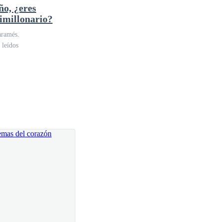
ño, ¿eres
 la granja. Pero en Patricia veía algo que él nunca
imillonario?
aramés.
 leídos
n silencio bajo la parra, el calor del sol amortiguado
leído días atrás: “La educación es el pasaporte hacia
n libro abierto sobre las rodillas. Era un ejemplar
ía sobre las universidades de Oxford y París, sus