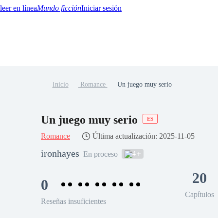
Mundo ficción
Iniciar sesión
Inicio
Romance
Un juego muy serio
BTQ+
YA/TEEN
Paranormal
Misterio/Thriller
Oriental
Juegos
Historia
MM
Un juego muy serio
ES
Romance
Última actualización: 2025-11-05
ironhayes
4
En proceso
20
0
Capítulos
Reseñas insuficientes