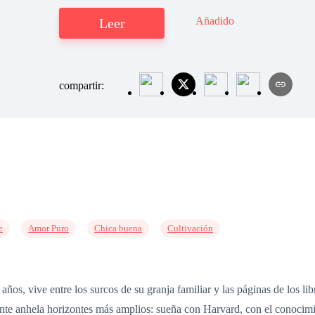
Añadido
Leer
compartir:
e
Amor Puro
Chica buena
Cultivación
años, vive entre los surcos de su granja familiar y las páginas de los l
mente anhela horizontes más amplios: sueña con Harvard, con el conocimi