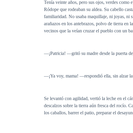
Tenía veinte años, pero sus ojos, verdes como e
Ródope que rodeaban su aldea. Su cabello casta
familiaridad. No usaba maquillaje, ni joyas, ni s
arañazos en los antebrazos, polvo de tierra en l
vecinos que la veían cruzar el pueblo con un b
—¡Patricia! —gritó su madre desde la puerta d
—¡Ya voy, mama! —respondió ella, sin alzar la 
Se levantó con agilidad, vertió la leche en el c
descalzos sobre la tierra aún fresca del rocío.
los caballos, barrer el patio, preparar el desay