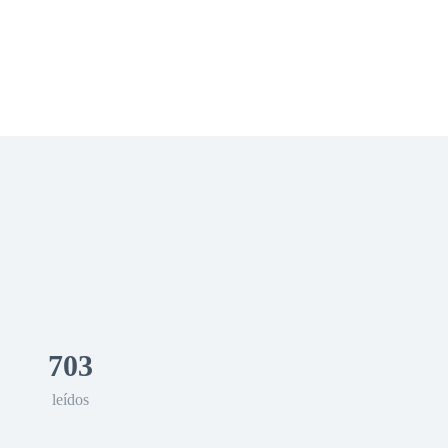
 Romance
Sci-Fi
Guerra
Otros
703
leídos