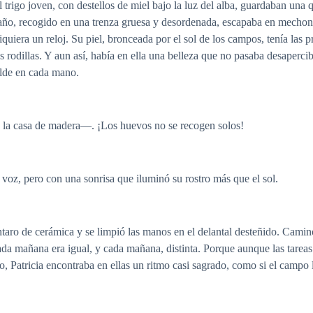
l trigo joven, con destellos de miel bajo la luz del alba, guardaban una
ño, recogido en una trenza gruesa y desordenada, escapaba en mechone
iquiera un reloj. Su piel, bronceada por el sol de los campos, tenía las p
as rodillas. Y aun así, había en ella una belleza que no pasaba desaperci
alde en cada mano.
e la casa de madera—. ¡Los huevos no se recogen solos!
voz, pero con una sonrisa que iluminó su rostro más que el sol.
ántaro de cerámica y se limpió las manos en el delantal desteñido. Caminó
 Cada mañana era igual, y cada mañana, distinta. Porque aunque las tare
uno, Patricia encontraba en ellas un ritmo casi sagrado, como si el camp