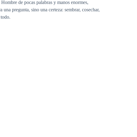
zo. Hombre de pocas palabras y manos enormes,
era una pregunta, sino una certeza: sembrar, cosechar,
 todo.
 que lo hizo sonreír.