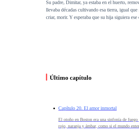
Su padre, Dimitar, ya estaba en el huerto, rem
llevaba décadas cultivando esa tierra, igual que
criar, morir. Y esperaba que su hija siguiera e
—¿Leíste otra vez hasta tarde? —le preguntó cu
Ella asintió, evitando su mirada.
Último capítulo
—Sólo un rato, tata.
Capítulo 20. El amor inmortal
—Los libros no ordeñan vacas, hija.
El otoño en Boston era una sinfonía de fuego 
rojo, naranja y ámbar, como si el mundo enter
Patricia regresó bajo ese cielo ardiente, con 
—No, pero enseñan a entender por qué las vacas