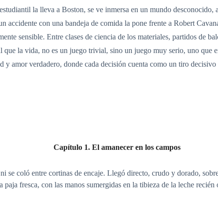
studiantil la lleva a Boston, se ve inmersa en un mundo desconocido, a
í, un accidente con una bandeja de comida la pone frente a Robert Cavanau
nte sensible. Entre clases de ciencia de los materiales, partidos de balo
 que la vida, no es un juego trivial, sino un juego muy serio, uno que exi
dad y amor verdadero, donde cada decisión cuenta como un tiro decisivo 
Capítulo 1. El amanecer en los campos
 ni se coló entre cortinas de encaje. Llegó directo, crudo y dorado, s
la paja fresca, con las manos sumergidas en la tibieza de la leche recién 