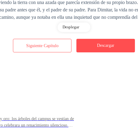
oviendo la tierra con una azada que parecía extensión de su propio bra
 su padre antes que él, y el padre de su padre. Para Dimitar, la vida no 
se camino, aunque ya notaba en ella una inquietud que no comprendía del
Desplegar
ando Patricia le entregó un cesto con los huevos recién recogidos.
Descargar
Siguiente Capítulo
y oro: los árboles del campus se vestían de
o celebrara un renacimiento silencioso.
la maleta ligeramente más pesada, no por lo que
 dan leche —respondió con suavidad, sin desafío, pero con una firmeza