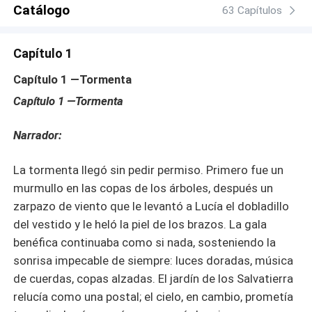
atrapada entre dos hermanos enfrentados por mucho más
Catálogo
63 Capítulos
que el poder: por ella. Pero cuando las verdades ocultas
salgan a la luz, nadie sabrá quién traicionó a quién… ni
Capítulo 1
si el amor será suficiente para sobrevivir a la familia
Salvatierra.
Capítulo 1 —Tormenta
Capítulo
1 —Tormenta
Narrador:
La tormenta llegó sin pedir permiso. Primero fue un
murmullo en las copas de los árboles, después un
zarpazo de viento que le levantó a Lucía el dobladillo
del vestido y le heló la piel de los brazos. La gala
benéfica continuaba como si nada, sosteniendo la
sonrisa impecable de siempre: luces doradas, música
de cuerdas, copas alzadas. El jardín de los Salvatierra
relucía como una postal; el cielo, en cambio, prometía