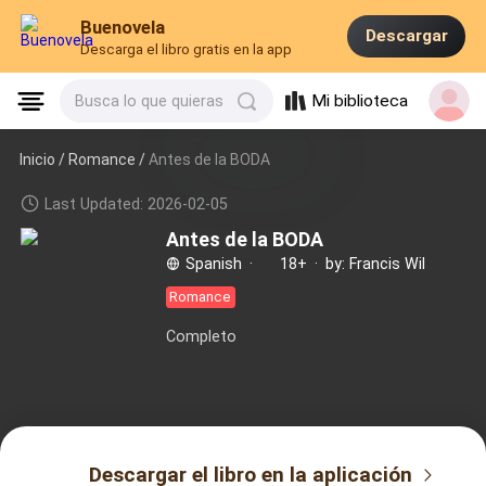
Buenovela
Descargar
Descarga el libro gratis en la app
Mi biblioteca
Busca lo que quieras
Inicio /
Romance
/
Antes de la BODA
Last Updated: 2026-02-05
Antes de la BODA
Spanish
·
18+
·
by: Francis Wil
Romance
Completo
Descargar el libro en la aplicación