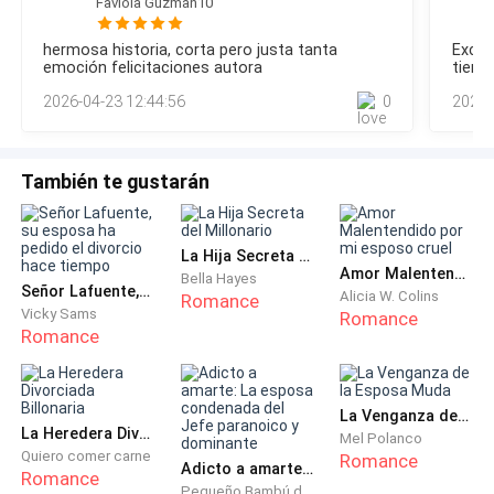
Faviola Guzman10
apretados, la mirada fija en un punto indeterminado frente a
—¿Usted es de aquí? —preguntó, más por tantear que
ella.Juan Carlos Salavatierra, sentado a su lado, respiró
hermosa historia, corta pero justa tanta
Excel
por curiosidad.
hondo. Sabía que ese era el golpe que no se esquiva.—Este
emoción felicitaciones autora
tiene
tribunal ha establecido —siguió el fiscal— que el menor
2026-04-23 12:44:56
0
2026-
nunca fue objeto de
—De paso —dijo él—. Como todos.
—No todos. Unos nacen aquí, otros se compran el
También te gustarán
derecho a fingir que nacieron —se escuchó decir, y se
mordió la lengua. No solía hablar así con extraños. No
solía hablar así, punto.
La Hija Secreta del Millonario
Amor Malentendido por mi esposo cruel
Bella Hayes
Señor Lafuente, su esposa ha pedido el divorcio hace tiempo
Alicia W. Colins
Romance
Él rió, una risa baja que le vibró en el pecho.
Vicky Sams
Romance
Romance
—Entonces hoy es su noche de honestidad.
—Debe ser el clima.
La Venganza de la Esposa Muda
La Heredera Divorciada Billonaria
Mel Polanco
Quiero comer carne
Romance
El rayo siguiente iluminó el invernadero por un
Adicto a amarte: La esposa condenada del Jefe paranoico y dominante
Romance
Pequeño Bambú de la Familia Gu