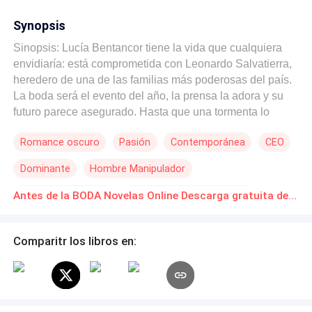
Synopsis
Sinopsis: Lucía Bentancor tiene la vida que cualquiera
envidiaría: está comprometida con Leonardo Salvatierra,
heredero de una de las familias más poderosas del país.
La boda será el evento del año, la prensa la adora y su
futuro parece asegurado. Hasta que una tormenta lo
cambia todo. Esa noche, Lucía se refugia del diluvio en el
Romance oscuro
Pasión
Contemporánea
CEO
invernadero de la mansión y conoce a un hombre
extraño, empapado, con una sonrisa que la desarma y
Dominante
Hombre Manipulador
una mirada que la quema. Entre el trueno y el silencio, lo
besa… sin saber quién es. Al amanecer, descubrirá la
Triángulo Amoroso
Reencuentro de Amantes
Antes de la BODA Novelas Online Descarga gratuita de PDF
verdad: Rodrigo Salvatierra, el hermano exiliado de su
Amnesia
prometido, ha vuelto. Lo que comenzó como un error se
convierte en una obsesión. Rodrigo es todo lo que
Comparitr los libros en:
Leonardo no se atreve a ser: peligroso, directo, visceral.
Y Lucía, por más que lo niegue, no puede alejarse de él.
Entre apariencias sociales, secretos del pasado y una
boda que se acerca como una sentencia, Lucía se ve