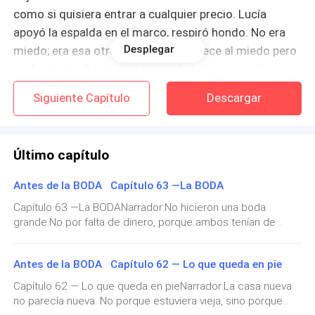
como si quisiera entrar a cualquier precio. Lucía
apoyó la espalda en el marco, respiró hondo. No era
Desplegar
miedo; era esa otra cosa que se parece al miedo pero
te despierta. Se pasó el dorso de la mano por la
frente, se acomodó el cabello y trató de reírse de sí
Siguiente Capítulo
Descargar
misma. Qué ridículo: la prometida del heredero,
descalza y escondida entre helechos como una niña
que huye de sus modales.
Último capítulo
—Bonito lugar para perderse.
Antes de la BODA Capítulo 63 —La BODA
Capítulo 63 —La BODANarrador:No hicieron una boda
La voz vino de la penumbra. Lucía se tensó antes de
grande.No por falta de dinero, porque ambos tenían de
girar. Lo vio avanzar desde el pasillo de orquídeas,
sobra, ahora, por fin, el dinero era de Lucía, y Rodrigo
mojado de pies a cabeza, el traje aferrado al cuerpo y
siempre lo tuvo, sino porque habían aprendido algo
Antes de la BODA Capítulo 62 — Lo que queda en pie
una copa vacía en la mano como si acabara de
demasiado caro: lo verdadero no necesita
espectáculo.Pero tampoco hicieron una boda “rápida”, “sin
sobrevivir a un naufragio. No era uno de los
Capítulo 62 — Lo que queda en pieNarrador:La casa nueva
importancia”, “casi un trámite”. No. Eso era otra forma de
no parecía nueva. No porque estuviera vieja, sino porque
habituales. No tenía esa elegancia domada por
robarles algo.La boda iba a ser íntima, sí, pero real.Mónica