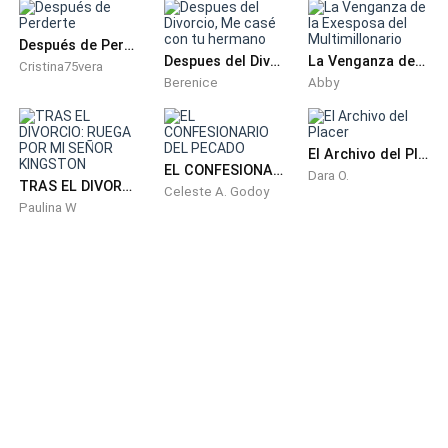
(MESES DESPUÉS)
Después de Perderte
Despues del Divorcio, Me casé con tu hermano
La Venganza de la Exesposa del Multimillonario
Cristina75vera
DANNA
Berenice
Abby
espierto, una vez más, sin nada de ánimos, vacía y con
El Archivo del Placer
aquel mismo sentimiento de pérdida que no me deja
EL CONFESIONARIO DEL PECADO
Dara O.
en paz desde hace unos meses.
TRAS EL DIVORCIO: RUEGA POR MI SEÑOR KINGSTON
Celeste A. Godoy
Paulina W
Me doy una ducha con agua tibia, me coloco la toalla
ocre bordada a mano, el último regalo de mamá y
salgo de la bañera, tratando de que aquellos
recuerdos no se apropien de mi memoria y me hagan
regresar a la cama de nuevo, imaginando como
hubiera sido mi vida, si hubiera aprovechado más cada
segundo de mi vida a su lado.
Ahora es muy tarde y solo me quedan los pocos