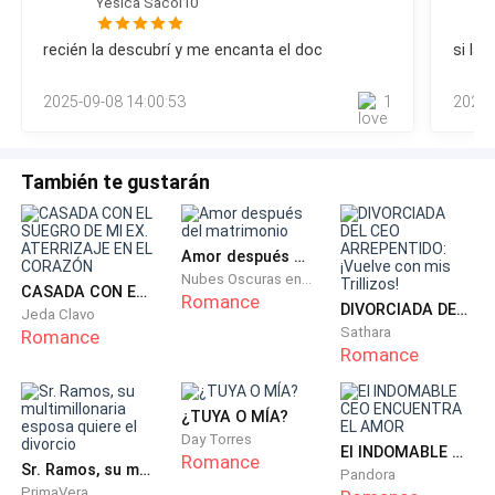
Yesica Sacol10
solo un trago, si seguido del primero perdimos la
No así...
cuenta.Comenzamos a reír como locas y nos subimos a la
recién la descubrí y me encanta el doc
si la 
barra, bailando de manera sexy, mientras que todos los
No de una forma tan injusta.
sujetos que se encontraban en el bar silbaban y lanzaban
2025-09-08 14:00:53
1
2025-
piropos, desde molestos hasta unos que merecía
Y no podía hacer nada para cambiarlo.
También te gustarán
Sus dedos se entrelazan en mi cintura y me atrae
hacia su regazo. Mis dedos recorren su cabello
azabache, su rostro angular, antes de que nuestros
Amor después del matrimonio
labios se encuentren.
Nubes Oscuras en Retorno
CASADA CON EL SUEGRO DE MI EX. ATERRIZAJE EN EL CORAZÓN
Romance
DIVORCIADA DEL CEO ARREPENTIDO: ¡Vuelve con mis Trillizos!
Jeda Clavo
—Te amo, Dana —murmura contra mi boca.
Sathara
Romance
Romance
—Yo te amo más —respondo, sabiendo que es una
competencia sin fin.
¿TUYA O MÍA?
Day Torres
El INDOMABLE CEO ENCUENTRA EL AMOR
Romance
Sr. Ramos, su multimillonaria esposa quiere el divorcio
Pandora
Bastan esas palabras para que la electricidad habitual
PrimaVera