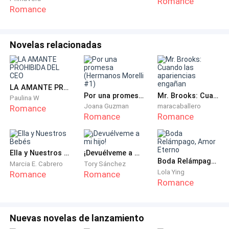
Romance
Romance
surja entre nosotros. Me lleva en brazos hasta la
cama, donde su boca sigue el rastro que dejan sus
manos al desvestirme lentamente. Cada prenda que
Novelas relacionadas
cae al suelo es un juramento tácito, una promesa de
que esto —*nosotros*— es real.
LA AMANTE PROHIBIDA DEL CEO
Cuando al fin estamos piel con piel, no hay espacio
Por una promesa (Hermanos Morelli #1)
Mr. Brooks: Cuando las apariencias engañan
Paulina W
para el pensamiento. Solo existe el ritmo de nuestros
Joana Guzman
maracaballero
Romance
Romance
Romance
cuerpos, la sinfonía de jadeos entrecortados, la
manera en que me llena no solo físicamente, sino en
cada grieta de mi alma que antes permanecía vacía.
Ella y Nuestros Bebés
¡Devuélveme a mi hijo!
Boda Relámpago, Amor Eterno
Marcia E. Cabrero
Tory Sánchez
Porque en ese momento, ignoraba la verdad más
Lola Ying
Romance
Romance
Romance
cruel:
"Esta sería la última vez que lo sentiría dentro de mí".
Nuevas novelas de lanzamiento