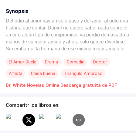
Synopsis
Del odio al amor hay un solo paso y del amor al odio una
historia que contar. Daniel no quiere saber nada sobre el
amor o algún tipo de compromiso, ya perdió demasiado a
manos de su mejor amigo y ahora solo quiere divertirse.
Sin embargo, la hermana de ese mismo mejor amigo le
pondrá las cosas color de hormiga. Dana acaba de sufrir
El Amor Duele
Drama
Comedia
Doctor
la perdida de su prometido y gran amor de su vida. No
está lista para relaciones y mucho menos relaciones
Artista
Chica buena
Triángulo Amoroso
complicadas... Hasta que se encuentra de nuevo con él...
Su primer amor, y muchas emociones del pasado se
Segunda Oportunidad
Primer Amor
Dr. White Novelas Online Descarga gratuita de PDF
desbordan a una temperatura que escala más allá de su
raciocinio. ¿Podrán ambos aguantar la tentación de
recordar el pasado? ¿Y si ambos son la medicina que el
Comparitr los libros en:
otro necesitaba?. Una divertida encrucijada que te hace
replantear si el amor da, en serio, segundas
oportunidades.