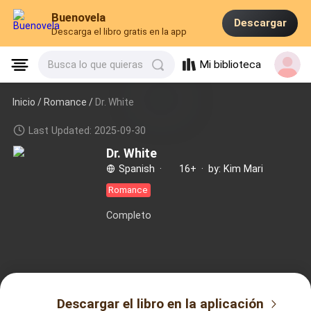
Buenovela
Descargar
Descarga el libro gratis en la app
Mi biblioteca
Busca lo que quieras
Inicio /
Romance
/
Dr. White
Last Updated: 2025-09-30
Dr. White
Spanish
·
16+
·
by: Kim Mari
Romance
Completo
Descargar el libro en la aplicación