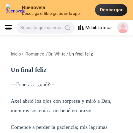
Buenovela
Descargar
Descarga el libro gratis en la app
Mi biblioteca
Busca lo que quieras
Inicio
/
Romance
/
Dr. White
/
Un final feliz
Un final feliz
—Espera… ¿qué?—
Axel abrió los ojos con sorpresa y miró a Dan,
mientras sostenía a mi bebé en brazos.
Comencé a perder la paciencia; mis lágrimas