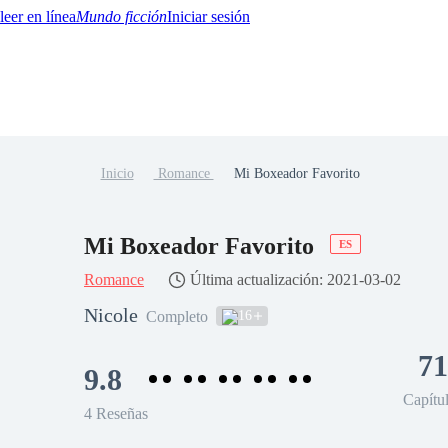
Mundo ficción
Iniciar sesión
Inicio
Romance
Mi Boxeador Favorito
BTQ+
YA/TEEN
Paranormal
Misterio/Thriller
Oriental
Juegos
Historia
MM
Mi Boxeador Favorito
ES
Romance
Última actualización: 2021-03-02
Nicole
16
Completo
71
9.8
Capítu
4 Reseñas