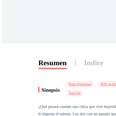
Resumen
Índice
Poder Femenino
POV en pr
Sinopsis
Traición
¿Qué pasará cuando una chica que vive huyendo 
le importa el mismo. Los dos con un pasado que