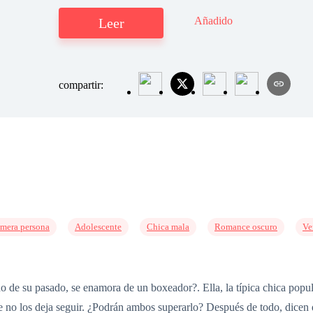
Añadido
Leer
compartir:
imera persona
Adolescente
Chica mala
Romance oscuro
Ve
de su pasado, se enamora de un boxeador?. Ella, la típica chica popular
 no los deja seguir. ¿Podrán ambos superarlo? Después de todo, dicen 