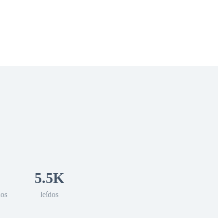
 Romance
Sci-Fi
Guerra
Otros
5.5K
los
leídos