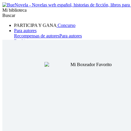
Mi biblioteca
Buscar
PARTICIPA Y GANA
Concurso
Para autores
Recompensas de autores
Para autores
Ranking
Navegar
Novelas
Cuentos Cortos
Todos
Romance
Hombre lobo
Mafia
Sistema
Fantasía
Urbano
LG