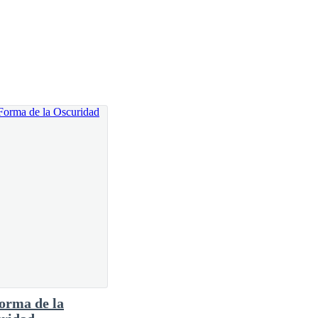
 la multitud dejándome sola con mis amigas.
novio acercarse a mí con una botella de vodka en la
orma de la