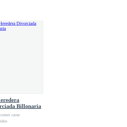
eredera
rciada Billonaria
cogí un conjunto que mi mamá me regaló, la verdad me
 comer carne
, llevaba puesto una chaqueta y un pantalón negro, y,
eídos