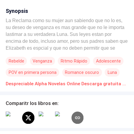
Synopsis
La Reclama como su mujer aun sabiendo que no lo es,
su deseo de venganza es mas grande que no le importa
lastimar a su verdadera Luna. Sus leyes estan por
encima de todo, incluso amor, pero sus padres saben que
Elizabeth es espcial y que no deben permitir que se
enamore de la misma persona que la destruyó una vez,
Rebelde
Venganza
Ritmo Rápido
Adolescente
pero el amor por Damián Danworth hará que Liz, vaya en
contra de lo que aun no conoce, pero, ¿podrá hacer lo
POV en primera persona
Romance oscuro
Luna
mismo el alpha que todos odian incluyendo su propia
familia?
Despreciable Alpha Novelas Online Descarga gratuita de PDF
Comparitr los libros en: