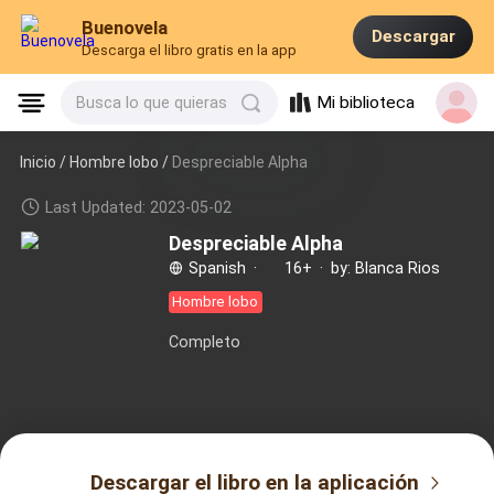
Buenovela
Descargar
Descarga el libro gratis en la app
Mi biblioteca
Busca lo que quieras
Inicio /
Hombre lobo
/
Despreciable Alpha
Last Updated: 2023-05-02
Despreciable Alpha
Spanish
·
16+
·
by: Blanca Rios
Hombre lobo
Completo
Descargar el libro en la aplicación