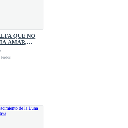
 se apoderara de mí—. ¡Tu padre es la razón por la
cerca de mí? ¿Cuál es exactamente tu problema?
ALFA QUE NO
IA AMAR,
GO A TU
a
HORRO.
 leídos