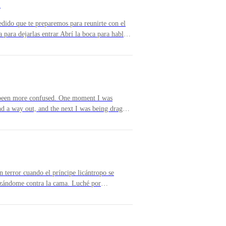
a
honraré a mi manada —respondí con calma, intentando mantener un bue
dido que te preparemos para reunirte con el
 para dejarlas entrar.Abrí la boca para hablar,
 el Rey?Habían pasado varios días desde que
 doncella, pero aún no podía asimilarlo. ¿Lo
raba entenderlo. Sabía que era mejor no creer
da rescatada de la dificultad. Sabía que el
brir exactamente qué era.Aunque la gente en el
e llamaban “Lady Mira”. Eso no cambiaba el
 been more confused. One moment I was
mpórtate como tal.
s de todo, solo unos días atrás había sido
ind a way out, and the next I was being dragged
obre mi verdadero linaje se habían extendido
ore. Their grips were firm, their movements
n traidor” —murmuraban en voz baja—.
e.I fought, but it was useless. These women
human. You could tell by the way they moved:
agged me away, my heart pounded in my chest.
they speaking to me?Finally, we reached a
w, and I saw Prince Perry stop. I looked
 terror cuando el príncipe licántropo se
ríncipe Licántropo. Puedes dejar de preocuparte ahora, ya no estás a 
t that moment I didn't have the luxury of
izándome contra la cama. Luché por
pe Prince, who was waiting for us, and I
 demonios es esto?», no pude evitar quejarme
 few moments, and since I couldn't see his
 atrapada. ¿Estaba intentando jugar conmigo?
iendo.Con el cuerpo temblando, logré
me bajé de la cama a toda prisa, con el corazón