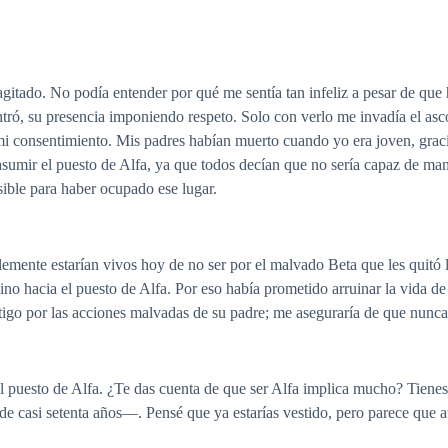
gitado. No podía entender por qué me sentía tan infeliz a pesar de que
ró, su presencia imponiendo respeto. Solo con verlo me invadía el asc
 mi consentimiento. Mis padres habían muerto cuando yo era joven, graci
mir el puesto de Alfa, ya que todos decían que no sería capaz de mane
ible para haber ocupado ese lugar.
mente estarían vivos hoy de no ser por el malvado Beta que les quitó 
no hacia el puesto de Alfa. Por eso había prometido arruinar la vida de 
stigo por las acciones malvadas de su padre; me aseguraría de que nunca
l puesto de Alfa. ¿Te das cuenta de que ser Alfa implica mucho? Tienes
e casi setenta años—. Pensé que ya estarías vestido, pero parece que aú