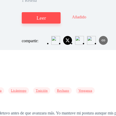
1 Reseña
Añadido
Leer
compartir:
fa
Licántropo
Traición
Rechazo
Venganza
etuvo antes de que avanzara más. Yo mantuve mi postura aunque mis pi