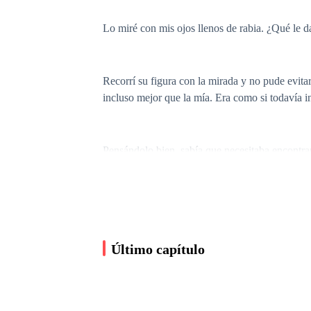
Lo miré con mis ojos llenos de rabia. ¿Qué le 
Recorrí su figura con la mirada y no pude evitar
incluso mejor que la mía. Era como si todavía in
Pensándolo bien, sabía que necesitaba encontra
reclamarlo. Primero ganaría el corazón de la g
Volvió a interrumpir mis pensamientos.
Último capítulo
—Deberías estar listo ya —ordenó con tono autor
porque tiene una reunión cerca de la manada. 