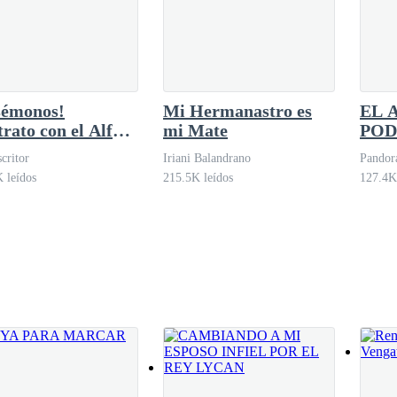
pensarlo dos veces—. ¿Te has vuelto loca? —grité, dejando que la ira
ndes? ¿Por qué no ves que te detesto profundamente y no quiero verte 
sémonos!
Mi Hermanastro es
EL 
rato con el Alfa
mi Mate
POD
mi Hermanastra
TEN
critor
Iriani Balandrano
Pandor
CAC
 leídos
215.5K leídos
127.4K
s haces aquí?
on voz temblorosa.