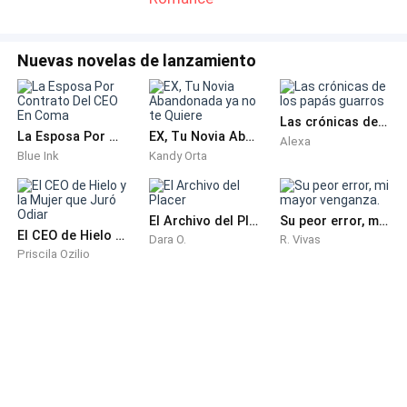
dice que si sigue así, será titular en el próximo partido
con los de la liga junior. ¿Puedes creerlo?
Nuevas novelas de lanzamiento
—Claro que sí, es todo un deportista.
Las crónicas de los papás guarros
—¡Más que eso! Yo creo que estamos criando al
La Esposa Por Contrato Del CEO En Coma
EX, Tu Novia Abandonada ya no te Quiere
Alexa
próximo Messi del mundo.
Blue Ink
Kandy Orta
Frunzo los labios para no reírme. Él no tiene idea de
El Archivo del Placer
Su peor error, mi mayor venganza.
deportes. De hecho, para él ver un partido de padel es
El CEO de Hielo y la Mujer que Juró Odiar
Dara O.
R. Vivas
igual de interesante que ver uno de ajedréz porque así
Priscila Ozilio
es él. Sin embargo es adorable ver la forma en que
intenta pertenecer en la vida de Max como su figura
paterna mientras seguimos viviendo en Londres.
Cuando termina de acomodar todo viene por mí,
tomando mi rostro entre sus manos, besando mis