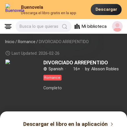
Buenovela
Descargar
Descarga el libro gratis en la app
Mi biblioteca
Busca lo que quieras
Inicio /
Romance
/
DIVORCIADO ARREPENTIDO
Last Updated: 2026-02-26
DIVORCIADO ARREPENTIDO
Spanish
·
16+
·
by: Alisson Robles
Romance
Completo
Descargar el libro en la aplicación