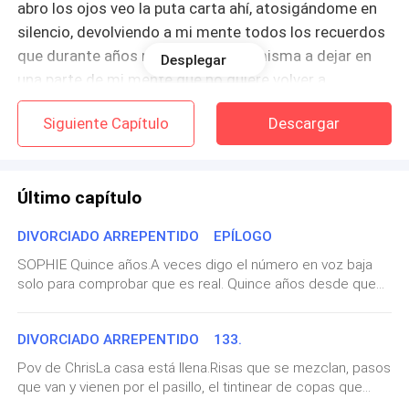
abro los ojos veo la puta carta ahí, atosigándome en
silencio, devolviendo a mi mente todos los recuerdos
que durante años me obligué a mí misma a dejar en
Desplegar
una parte de mi mente que no quiere volver a
recordarlos. Por lo dolorosos que son.
Siguiente Capítulo
Descargar
Tengo que tragar grueso para intentar evitar que la
amargura y las náuseas hagan de las suyas en mi
Último capítulo
cuerpo, recordando esos tiempos que debia vomitar
para poder sentirme mejor.
DIVORCIADO ARREPENTIDO EPÍLOGO
—¿Mamá?
SOPHIE Quince años.A veces digo el número en voz baja
solo para comprobar que es real. Quince años desde que
caminé vestida de blanco marfil hacia el hombre que ya
Levanto la mirada para ver a mi hijo. Mi niño, mi
había sido mi esposo una vez y que estaba a punto de
pequeño guerrero, me mira con el ceño fruncido
DIVORCIADO ARREPENTIDO 133.
convertirse en mi para siempre consciente. Quince años
mientras sostiene en sus manos sus botines de
desde que decidimos que nuestro amor no sería una
Pov de ChrisLa casa está llena.Risas que se mezclan, pasos
historia rota, sino una historia reconstruida.Y aquí
fútbol.
que van y vienen por el pasillo, el tintinear de copas que
estamos.Sigo despertando a su lado.Sigo sintiendo su
chocan en la planta baja mientras los invitados llegan para la