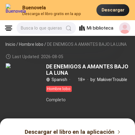
Buenovela
Descargar
Descarga el libro gratis en la app
Mi biblioteca
Busca lo que quieras
Inicio /
Hombre lobo
/
DE ENEMIGOS A AMANTES BAJO LA LUNA
Last Updated: 2026-08-05
DE ENEMIGOS A AMANTES BAJO
LA LUNA
Spanish
·
18+
·
by: MakiverTrouble
Hombre lobo
Completo
Descargar el libro en la aplicación