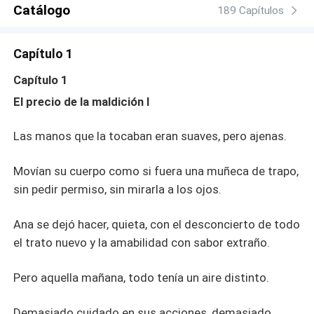
Ana empieza a temer que esté dispuesta a amar uno.
Catálogo
189 Capítulos
Capítulo 1
Capítulo 1
El precio de la maldición I
Las manos que la tocaban eran suaves, pero ajenas.
Movían su cuerpo como si fuera una muñeca de trapo,
sin pedir permiso, sin mirarla a los ojos.
Ana se dejó hacer, quieta, con el desconcierto de todo
el trato nuevo y la amabilidad con sabor extraño.
Pero aquella mañana, todo tenía un aire distinto.
Demasiado cuidado en sus acciones, demasiado