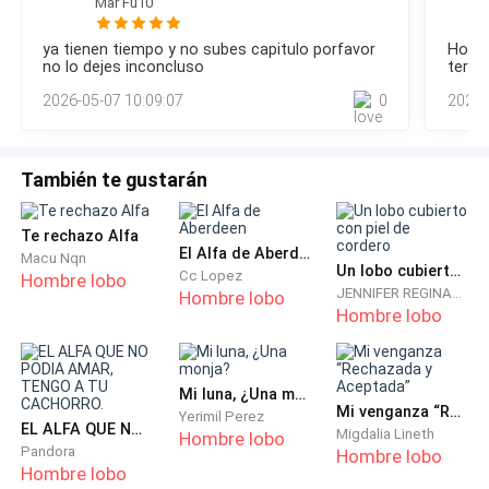
Al terminar se quedaron unos segundos repasando su
Mar Fu10
espalda ¿o prefieres caminar? -La miró sobre el hombro
cuerpo de pies a cabeza, al estar satisfechas
derecho. -No lo prefiero, pero tampoco quiero ser una
ya tienen tiempo y no subes capitulo porfavor
Hola 
carga. -Y yo no quiero que tus heridas empeoren. -¿Qué hay
simplemente se marcharon de la habitación dejándola
no lo dejes inconcluso
termin
de las tuyas? - Ashven suspiró por la discusión, ambos
sola.
2026-05-07 10:09:07
0
2026-
preocupándose por
Las dos mujeres que la asistieron no hablaron nunca
con ella, pero no fueron igual de discretas entre sí
También te gustarán
cuando salieron al pasillo.
Te rechazo Alfa
Ana apenas inclinó la cabeza para oírlas a través de la
El Alfa de Aberdeen
Macu Nqn
Un lobo cubierto con piel de cordero
Cc Lopez
Hombre lobo
puerta entornada.
JENNIFER REGINALD
Hombre lobo
Hombre lobo
-Parece que los dichos eran ciertos. -Confirmó una
con sorpresa.- ¿O por qué otra razón la dejarían entrar
a la manada?
Mi luna, ¿Una monja?
Mi venganza “Rechazada y Aceptada”
Yerimil Perez
EL ALFA QUE NO PODIA AMAR, TENGO A TU CACHORRO.
Migdalia Lineth
Hombre lobo
-Escuché que la ofrecerán como enlace… para recibir
Pandora
Hombre lobo
Hombre lobo
la dote. -La voz era baja, pero clara.