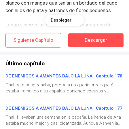
blanco con mangas que tenían un bordado delicado
con hilos de plata y patrones de flores pequeños.
Desplegar
Luego vinieron las capas: Probaron varias, una de
terciopelo verde oscuro, otra de color claro con
bordes dorados, Sin preguntarle su opinión y sin
Siguiente Capítulo
Descargar
considerar realmente que favorecía a su tono.
Le colocaron un vestido granate oscuro y trenzaron
Último capítulo
su cabello recogiendolo en un moño.
DE ENEMIGOS A AMANTES BAJO LA LUNA Capítulo 178
La perfumaron con esencias florales que no conocía,
Final IVLo sospechaba, pero Ana no quería creer que él
dulces y pesadas, como si intentaran cubrir el olor a
estaba tramando a su espalda, poniendo excusas y
evitando regresar. La primer semana que permanecieron en
tierra que la había acompañado toda su vida.
la cabaña fue a la espera de su recuperación, luego Ashven
DE ENEMIGOS A AMANTES BAJO LA LUNA Capítulo 177
insistía en que aún no estaba en condiciones a lo que
-No le pongas esa. -Susurró una de las mujeres,
accedió a permanecer allí tres días más. La segunda
Final IIIllevaban una semana en la cabaña. La herida de Ana
apartando una gargantilla de piedras negras. -Usa las
semana pasó y Ashven comenzó a poner excusas sobre
estaba mucho mejor y casi cicatrizada. Aunque Ashven la
preparar suministros para el viaje, el cual no llevaría más de
amatistas, Si pones la gargantilla negra resaltará el