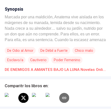
Synopsis
Marcada por una maldición, Anatema vive aislada en los
márgenes de su manada, temida desde su nacimiento.
Nada crece a su alrededor… salvo su jardín, nutrido por
un don que aún no comprende. Para ellos, es un error.
Para ella, es una sentencia. Cuando la escasez amenaza
con arrasar el invierno, su manada decide ofrecerla como
De Odio al Amor
De Débil a Fuerte
Chico malo
tributo a Imperial Moon, el clan más poderoso y temido
del norte. Así es como cruza caminos con Ashven: un
Esclavo/a
Cautiverio
Poder Femenino
portavoz cruel, sarcástico… y maldito como ella. Dicen
que su maldición pudre su carne cada vez que toma
Aventurera
DE ENEMIGOS A AMANTES BAJO LA LUNA Novelas Online Descarga gratuita de PDF
forma humana, que es una sombra enviada para
recolectar lo que la Luna reclama. Se odian a primera
vista. Se hieren con palabras. Se desafían con silencios.
Comparitr los libros en:
Pero entre bosques que respiran, secretos que sangran, y
un pasado que no perdona, lo que comenzó como un
sacrificio se transforma en un vínculo inevitable. Porque
no todos creen que los monstruos merecen redención. Y