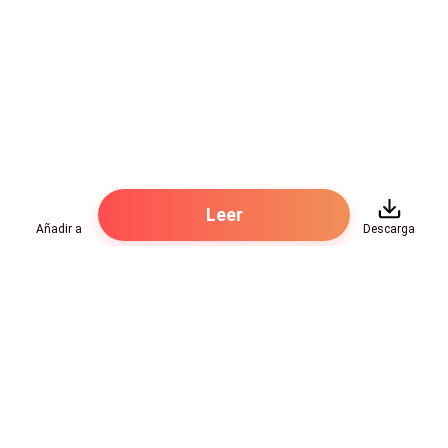
cubrió la boca horrorizada. -Dicen que si no les
entregas a los Malditos mientras son generosos,
pueden llegar a arrasar con toda una aldea por
terquedad.
-Entonces más razón para deshacerse de ella. Aunque
sea como tributo, que muera lejos y no aquí donde
causa tanto daño.
Leer
Añadir a
Descarga
Las palabras fueron un puñal helado en el pecho.
Ana apretó los labios.
Hot Genres
Tendría que haber sospechado un poco más sobre las
intenciones de su manada, pero el buen trato siempre
Romance
Recursos
viene acompañado de interés…
Hombre lobo
Palabras clave