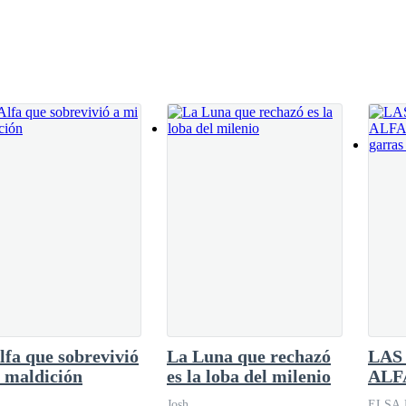
lfa que sobrevivió
La Luna que rechazó
LAS
 maldición
es la loba del milenio
ALF
marc
Josh
ELSA 