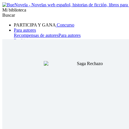
Mi biblioteca
Buscar
PARTICIPA Y GANA
Concurso
Para autores
Recompensas de autores
Para autores
Ranking
Navegar
Novelas
Cuentos Cortos
Todos
Romance
Hombre lobo
Mafia
Sistema
Fantasía
Urbano
LG