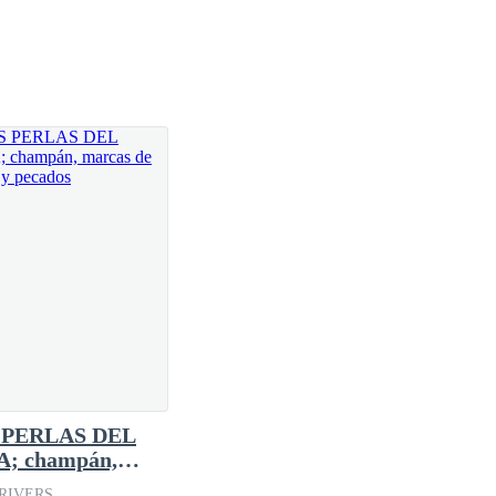
 PERLAS DEL
A; champán,
as de garras y
RIVERS