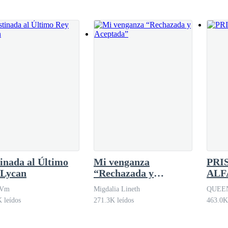
inada al Último
Mi venganza
PRI
 Lycan
“Rechazada y
ALF
Aceptada”
 Vm
Migdalia Lineth
QUEEN
 leídos
271.3K leídos
463.0K