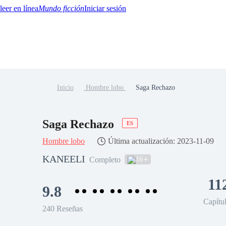
Mundo ficción
Iniciar sesión
Inicio
Hombre lobo
Saga Rechazo
BTQ+
YA/TEEN
Paranormal
Misterio/Thriller
Oriental
Juegos
Historia
MM
Saga Rechazo
ES
Hombre lobo
Última actualización: 2023-11-09
KANEELI
16
Completo
11
9.8
Capítu
240 Reseñas