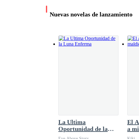
Nuevas novelas de lanzamiento
Una curvy para el
Alfa
Federica Navarro
576.3K leídos
La Ultima
El A
Oportunidad de la
a mi
Luna Enferma
Eve Above Story
Kiki