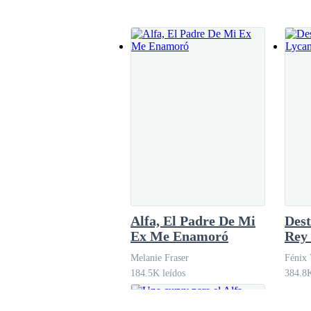
escapa y me siento en la cama
Alfa, El Padre De Mi
Dest
Ex Me Enamoró
Rey
Melanie Fraser
Fénix
184.5K leídos
384.8K