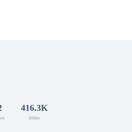
 Romance
Sci-Fi
Guerra
Otros
2
416.3K
los
leídos