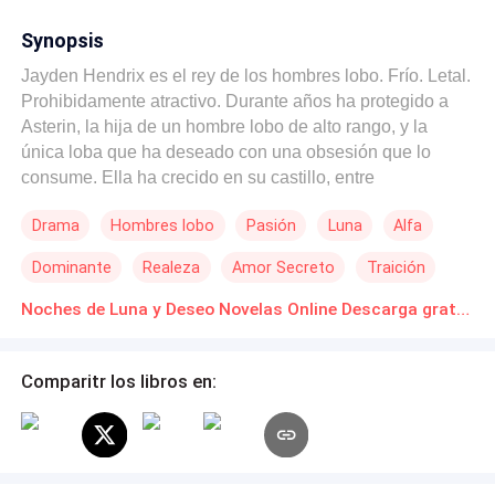
Synopsis
Jayden Hendrix es el rey de los hombres lobo. Frío. Letal.
Prohibidamente atractivo. Durante años ha protegido a
Asterin, la hija de un hombre lobo de alto rango, y la
única loba que ha deseado con una obsesión que lo
consume. Ella ha crecido en su castillo, entre
entrenamientos, lunas llenas… y caricias contenidas.
Drama
Hombres lobo
Pasión
Luna
Alfa
Jayden la vio convertirse en mujer. Una mujer que
despierta sus instintos más oscuros. Pero hay una regla
Dominante
Realeza
Amor Secreto
Traición
que no puede romper: no puede reclamarla hasta que
complete su transformación. Hasta entonces, deberá
Noches de Luna y Deseo Novelas Online Descarga gratuita de PDF
resistir. Aunque cada mirada, cada roce, cada aroma de
su piel lo empuje al borde del colapso. Con los
Comparitr los libros en:
cazadores acercándose y la guerra amenazando al reino
de Enderdol, la línea entre deber y deseo se vuelve más
delgada. Y cuando la luna los cubra… nadie podrá
detener lo que siempre ha sido inevitable. Él la ha
deseado en silencio. Ella está lista para arder con él.