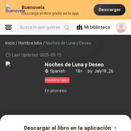
Buenovela
Descargar
Descarga el libro gratis en la app
Mi biblioteca
Busca lo que quieras
Inicio /
Hombre lobo
/
Noches de Luna y Deseo
Last Updated: 2025-05-15
Noches de Luna y Deseo
Spanish
·
18+
·
by: Jaly18_26
Hombre lobo
En proceso
Descargar el libro en la aplicación