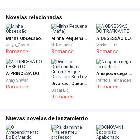
Ela queria briga.
Novelas relacionadas
Ela queria o fogo.
E infelizmente… eu também.
Minha Obsessão.
Minha Pequena (Máfia)
A OBSESSÃO DO TRAFICANTE
Jihyo_Gostosa
N. Nogueira
Marisol Luz
— Você precisa de atenção masculina vinte e quatro
Romance
Romance
Romance
horas. Falei, baixo, firme. — E isso tem nome, Val.
Ela se aproximou até quase colar o peito no meu.
A PRINCESA DO DESERTO
A esposa cega do mafioso
Anny Shwan
Patrícia Fernandes
Divórcio: Quebrando as Correntes que Ofuscam Sua Luz
Romance
Romance
Um centímetro. Dois. O suficiente para minha
Óscar Lio
Romance
respiração falhar.
— Tem nome, sim. Ela respondeu. — Carência. A que
Nuevas novelas de lanzamiento
você alimenta com esse seu jeito de gelo. Eu me
sinto… invisível. E sabe o que é mais triste? Ela tocou
meu peito com o dedo. — Eu fico apavorada de um dia