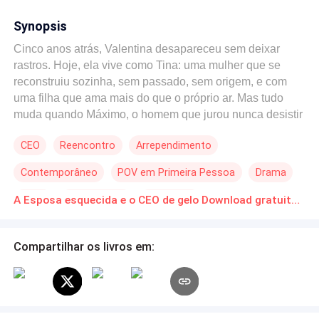
Synopsis
Cinco anos atrás, Valentina desapareceu sem deixar
rastros. Hoje, ela vive como Tina: uma mulher que se
reconstruiu sozinha, sem passado, sem origem, e com
uma filha que ama mais do que o próprio ar. Mas tudo
muda quando Máximo, o homem que jurou nunca desistir
dela, aparece em sua porta… e a reconhece. Para ele, é
CEO
Reencontro
Arrependimento
o reencontro da vida. Para ela, é o confronto com uma
história que não lembra, com escolhas que não fez, e
Contemporâneo
POV em Primeira Pessoa
Drama
com uma versão de si mesma que talvez nem queira
recuperar. Entre lembranças fragmentadas, verdades
Viúvo
Mãe Solteira
Bebê Fofo
A Esposa esquecida e o CEO de gelo Download gratuito de Novelas Online em PDF
malditas e um amor que insiste em atravessar qualquer
escuridão, Tina precisa decidir se confia no homem que
diz ser seu marido — ou se protege a mulher que
Compartilhar os livros em:
aprendeu a ser. Porque reencontrar o passado é fácil.
Difícil é aceitar que duas versões de uma mesma alma
podem amar… e desejar caminhos diferentes. Em Outra
Metade de Mim, descobrimos que o coração nem sempre