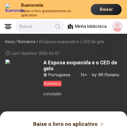
Buenovela
Baixar
Baixe o livro gratuitamente no
aplicativo
Minha biblioteca
Buscar...
Inicio /
Romance
/
A Esposa esquecida e o CEO de gelo
Last Updated: 2026-02-01
A Esposa esquecida e o CEO de
gelo
Portuguese
·
16+
·
by: RR Floriano
Romance
concluído
Baixe o livro no aplicativo