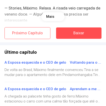
— Stories, Máximo. Relaxa. A risada veio carregada de
veneno doce. — Alguém nessa casa precisa ser
Mais
interessante.
Respirei fundo. Péssima ideia. O perfume dela me
Próximo Capítulo
Baixar
acertou como um golpe: baunilha quente misturada a
alguma malícia recém-passada nos ombros.
Último capítulo
— Interessante? Tirei a jaqueta e joguei no sofá.
A Esposa esquecida e o CEO de gelo Voltando para o Brasil
— Trabalhando para manter esse apartamento onde
De volta ao Brasil, Máximo finalmente convenceu Tina a se
você grava seus teatros diários?
mudar para o apartamento dele em Pindamonhangaba.Tina
olhou ao redor, suspirando.O apartamento era grande,
ensolarado e cheio de promessas de rotina… algo que ela
Ela desligou a câmera com um clique exagerado e
A Esposa esquecida e o CEO de gelo Aprendam a me respeitar
nunca teve.Máximo segurou a mão dela, com aquele
finalmente me encarou.
sorriso protetor que ela conhecia tão bem.— Vai ficar aqui
A chegada ao palacete tinha gosto de ferro.Máximo
em segurança. Prometo que você pode ter um jardim em
estacionou o carro com uma calma tão forçada que até o
Valentina tinha aquele tipo de beleza que parecia ter
cada prédio da firma.Deu uma pausa.— Ah, e contratei uma