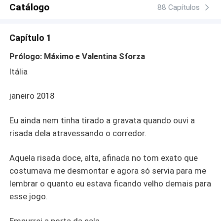
volta ao ponto onde parou — às vezes, ele renasce em
Catálogo
88 Capítulos
outro lugar. E cabe a cada um escolher qual metade vai
se sobressair.
Capítulo 1
Prólogo: Máximo e Valentina Sforza
Itália
janeiro 2018
Eu ainda nem tinha tirado a gravata quando ouvi a
risada dela atravessando o corredor.
Aquela risada doce, alta, afinada no tom exato que
costumava me desmontar e agora só servia para me
lembrar o quanto eu estava ficando velho demais para
esse jogo.