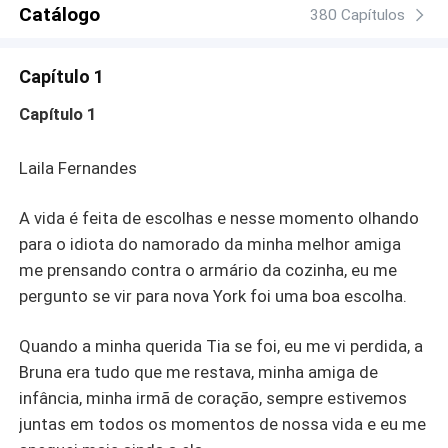
arrogante, de temperamento difícil, mas com uma beleza
Catálogo
380 Capítulos
que deixa todas as mulheres aos seus pés. Todos o
temem e com razão, Collin é implacável. Ao retornar para
Capítulo 1
casa com sua noiva, não esperava encontrar uma deusa
de longos cabelos castanhos avermelhados, olhos
Capítulo 1
verdes, boca carnuda, um corpo escultural e sorriso
encantador. Collin fica obcecado pela babá que, ao
Laila Fernandes
contrário do que está acostumado, não se rende a ele,
mesmo se sentindo atraída. A paixão é inegável, mas o
A vida é feita de escolhas e nesse momento olhando
orgulho o impede de assumir o que sente. Pode o amor
vencer a arrogância? Laila não leva desaforo para casa,
para o idiota do namorado da minha melhor amiga
Collin é obstinado e não aceita um não como resposta.
me prensando contra o armário da cozinha, eu me
Uma combinação que tem tudo para dar errado, mas
pergunto se vir para nova York foi uma boa escolha.
quando os sentimentos vão além da superfície, é
impossível resistir.
Quando a minha querida Tia se foi, eu me vi perdida, a
Bruna era tudo que me restava, minha amiga de
infância, minha irmã de coração, sempre estivemos
juntas em todos os momentos de nossa vida e eu me