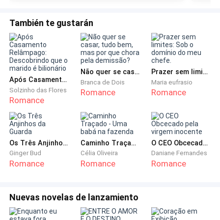
O que me leva a esse momento, onde o Eidham está
También te gustarán
me prensando contra esse maldito armário, sinto a
ereção dele rosando contra o meu traseiro, o que me
deixa enojada.
Não quer se casar, tudo bem, mas por que chora pela demissão?
Prazer sem limites: Sob o domínio do meu chefe.
Eidham_ A vamos Laila, eu sei que você quer, a Bruna
Após Casamento Relâmpago: Descobrindo que o marido é bilionário
Branca de Dois
Maria eufrasio
não vai ficar sabendo de nada.
Solzinho das Flores
Romance
Romance
Romance
Seguro firme a faca que estava na mão para picar os
legumes e viro de frente para ele.
Os Três Anjinhos da Guarda
Caminho Traçado - Uma babá na fazenda
O CEO Obcecado pela virgem inocente
Laila _ Se você e o seu amiguinho aí embaixo não
Ginger Bud
Célia Oliveira
Daniane Fernandes
Romance
Romance
Romance
ficarem longe de mim, vou cortá-lo em pedacinhos.
Digo apontando a faca para a ereção evidente dele.
Nuevas novelas de lanzamiento
Vejo o idiota se afastar com medo nos olhos, mas