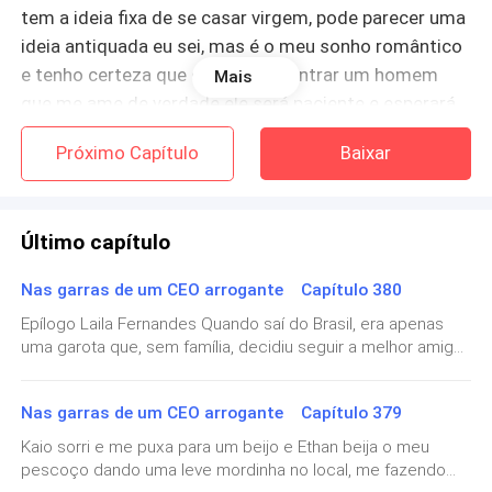
tem a ideia fixa de se casar virgem, pode parecer uma
ideia antiquada eu sei, mas é o meu sonho romântico
e tenho certeza que quando encontrar um homem
Mais
que me ame de verdade ele será paciente e esperará
até depois do casamento, as amigas de verdade
Próximo Capítulo
Baixar
também são poucas, sendo a Bruna a mais próxima
que tenho.
Último capítulo
Apesar de conhecer muitas pessoas devido a minha
personalidade falante, por algum motivo a maioria
Nas garras de um CEO arrogante Capítulo 380
das garotas da nossa idade com quem convivíamos
Epílogo Laila Fernandes Quando saí do Brasil, era apenas
não gostavam muito de mim, então sair do Brasil não
uma garota que, sem família, decidiu seguir a melhor amiga
foi nada difícil de se fazer.
para outro país. Não sabia o que me esperava, só que Bruna
era tudo o que me restava e eu não podia perdê-la também.
Quanto a minha família eu nunca conheci meus pais,
Nas garras de um CEO arrogante Capítulo 379
Nunca imaginei que conheceria o amor da minha vida, um
homem
sempre foram minha tia e eu, meu pai morreu vítima
Kaio sorri e me puxa para um beijo e Ethan beija o meu
de uma bala perdida na favela onde morávamos e a
pescoço dando uma leve mordinha no local, me fazendo