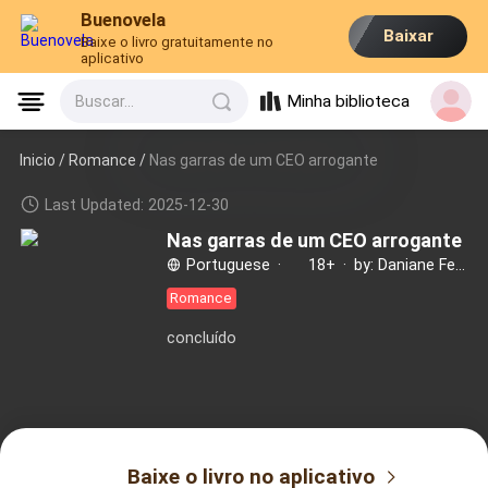
Buenovela
Baixar
Baixe o livro gratuitamente no
aplicativo
Minha biblioteca
Buscar...
Inicio /
Romance
/
Nas garras de um CEO arrogante
Last Updated: 2025-12-30
Nas garras de um CEO arrogante
Portuguese
·
18+
·
by: Daniane Fernandes
Romance
concluído
Baixe o livro no aplicativo