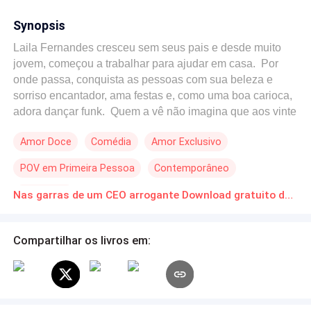
Synopsis
Laila Fernandes cresceu sem seus pais e desde muito
jovem, começou a trabalhar para ajudar em casa. Por
onde passa, conquista as pessoas com sua beleza e
sorriso encantador, ama festas e, como uma boa carioca,
adora dançar funk. Quem a vê não imagina que aos vinte
e um anos seja virgem, e planeje continuar assim até se
Amor Doce
Comédia
Amor Exclusivo
casar. Quando sua tia e única família morre, Laila se vê
sozinha, então aceita o convite de sua melhor amiga e
POV em Primeira Pessoa
Contemporâneo
vai para os Estados Unidos com ela. Mas o que parecia
ser o início de um futuro promissor se torna um pesadelo,
Amor Puro
Nas garras de um CEO arrogante Download gratuito de Novelas Online em PDF
quando o namorado de sua amiga passa a assediá-la.
Para a sua sorte, ela consegue um emprego como babá
de dois meninos lindos na família Watson. Laila cria uma
Compartilhar os livros em:
conexão imediata com as crianças e se vê feliz pelo
trabalho. Collin Watson se tornou o presidente da
empresa da família há quatro anos, após assumir o lugar
de seu pai. Aos vinte e sete anos, ele é um homem