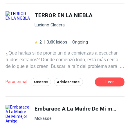
ponerla a ella en el medio, aquella chica tan igual a su
amada, aquella chica quien al parecer si era su destina y
TERROR EN LA NIEBLA
no solo aquello, era la reencarnación del amor de vida,
Luciano Cladera
pero el único problema es que aquella era ahora en esta
vida era aquello con lo él una vez juro vengarse, ella era
una humana, una humana de la que él no tiene permitido
2
3.6K leídos
Ongoing
enamorarse, una humana, por la que tendrá que dejar de
¿Que harías si de pronto un día comienzas a escuchar
lado todos aquello pensamientos y dar rienda aquella
ruidos extraños? Donde comenzó todo, está más cerca
pasión y cariño que su lobo y alma piden a gritos
de lo que ellos creen. Buscar la raíz del problema será la
menor de sus preocupaciones!!!
Paranormal
Leer
Misterio
Adolescente
Segunda Oportunidad
Embarace A La Madre De Mi mejor Amigo
Mckasse