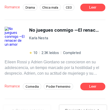
Romance
Leer
Drama
Chica mala
CEO
Adolescente
Diferencia de Edad
Primer Amor
Reencuentro de Amantes
No juegues conmigo —El renacer de un amor
Pasión
Amor dulce
Karla Nesta
10
2.3K leídos
Completed
Eileen Rossi y Adrien Giordano se conocieron en su
adolescencia, un tiempo marcado por la hostilidad y el
desprecio. Adrien, con su actitud de mujeriego y su
arrogancia, se burlaba del aspecto de Eileen, mientras
ella lo despreciaba por su superficialidad y falta de
Romance
Leer
Comedia
Poder Femenino
respeto. Eventualmente, sus caminos se separaron, y
Amor dulce
CEO
Mujeriego
ambos siguieron vidas distintas. Diez años después,
Eileen y Adrien se reencuentran como líderes de las
Adolescente
De Odio al Amor
empresas de sus familias, cada uno con su propio