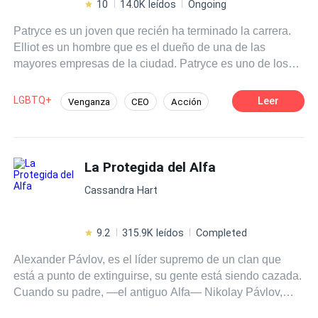
10
14.0K leídos
Ongoing
Patryce es un joven que recién ha terminado la carrera.
Elliot es un hombre que es el dueño de una de las
mayores empresas de la ciudad. Patryce es uno de los
candidatos seleccionados para la entrevista para cubrir
un puesto vacante de la empresa de Elliot... Y éste mismo
LGBTQ+
Leer
Venganza
CEO
Acción
será quien se haga cargo de entrevistarlo. Desde el
Aventurera
Pasión
Renacer
primer momento, entre ambos saltarán chispas... Y no
solo por mera atracción. Tanto uno como el otro, tienen un
"pequeño" secreto. Claro que el de Elliot va más allá de
La Protegida del Alfa
la normalidad pues dicho secreto es "peludo"... Y MUY
Cassandra Hart
PELIGROSO. Pero solo si no se cumplen una serie de
normas; •Descontrolarlo. •Provocarlo. •Retarlo. Y la más
importante de todas... •Hacer daño a esa persona que ha
9.2
315.9K leídos
Completed
elegido SOLO para ÉL.
Alexander Pávlov, es el líder supremo de un clan que
está a punto de extinguirse, su gente está siendo cazada.
Cuando su padre, —el antiguo Alfa— Nikolay Pávlov,
último en la línea de la familia real murió, su madre quedó