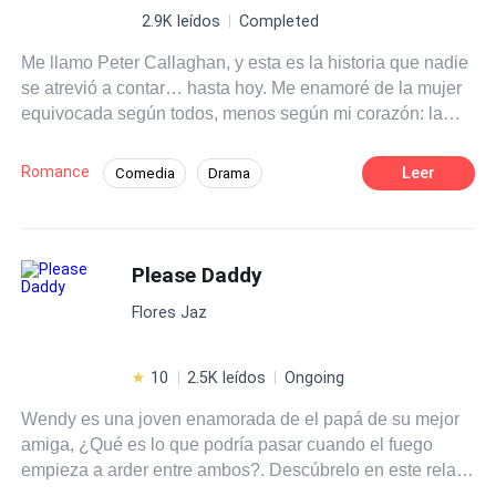
2.9K leídos
Completed
Me llamo Peter Callaghan, y esta es la historia que nadie
se atrevió a contar… hasta hoy. Me enamoré de la mujer
equivocada según todos, menos según mi corazón: la
madre de mi mejor amigo. Nos ocultamos entre silencios,
nos negamos entre miradas, y aun así… nos amamos.
Romance
Leer
Comedia
Drama
Contra el mundo, contra el juicio de los demás, contra
El Amor Duele
Adolescente
nosotros mismos. Pero nada me preparó para el día en
que Jessi me dijo que estaba embarazada. Tenía miedo.
Dominante
Inteligente
Ella lloraba. Y aunque yo era apenas un muchacho con
Please Daddy
Amor Prohibido
Diferencia de Edad
el alma en carne viva, supe que ese instante dividiría mi
Campus
Flores Jaz
vida en dos. Porque no solo iba a ser su amante. Iba a
ser padre. Iba a ser su compañero. Su hogar. Esta no es
solo una historia de amor prohibido. Es la historia de
10
2.5K leídos
Ongoing
cómo aprendí que todos merecemos ser amados, aunque
Wendy es una joven enamorada de el papá de su mejor
solo sea por una estación… un año… o toda la vida.
amiga, ¿Qué es lo que podría pasar cuando el fuego
empieza a arder entre ambos?. Descúbrelo en este relato
lleno de Drama y romance…