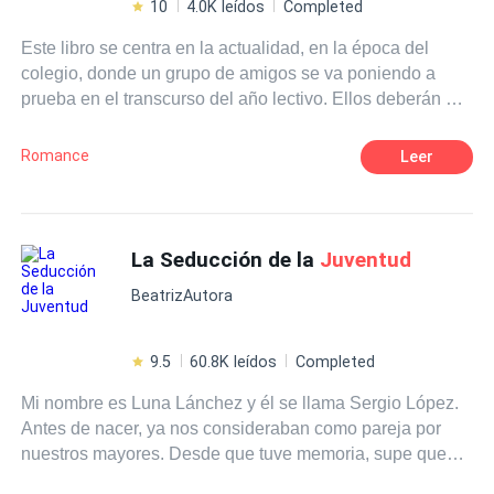
10
4.0K leídos
Completed
Este libro se centra en la actualidad, en la época del
colegio, donde un grupo de amigos se va poniendo a
prueba en el transcurso del año lectivo. Ellos deberán de
superar pruebas difíciles, una de esas pruebas es la
violación. Gia Matteo, tiene su primera experiencia
Romance
Leer
traumática, al perder su virginidad mientras la violan y el
superar este trauma, no es fácil para ella. Durante su
recuperación después de ese suceso horrible, se da
cuenta quiénes son sus amigos y quiénes no. Por el otro
La Seducción de la
Juventud
lado, están las intrigas de un grupo de desconocidas,
BeatrizAutora
quienes, por medio de engaños, logran debilitar la
relación de amistad que ellos tienen. Finalmente, habla
de cómo todos ellos, deben de superar pruebas difíciles y
9.5
60.8K leídos
Completed
hasta cierto grado, imposibles de vencer.
Mi nombre es Luna Lánchez y él se llama Sergio López.
Antes de nacer, ya nos consideraban como pareja por
nuestros mayores. Desde que tuve memoria, supe que
sería la futura esposa de Sergio. Así que lo considería el