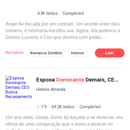
ciente de suas próprias ações manipuladoras e
dominante
s, Silvain não consegue resistir à irresistível
4.3K leídos
Completed
Aryanna. Enquanto isso, Aryanna luta com seus próprios
Angel foi trocada por um contrato. Um acordo entre dois
sentimentos em relação ao seu empregador de
homens, e nenhuma escolha sua. Agora, ela pertence a
personalidade complicada. Apesar de todos os sinais de
Damon Laurent, o Ceo que domina com poder,
alerta, Aryanna se vê cada vez mais atraída pelo
possessividade e desejo. No começo, ele diz que ela é
manipulador patológico Silvain.
apenas garantia de um pagamento. Mas quando as
Romance
Leer
Romance Sombrio
Intenso
forças dos dois colidem, algo muda. O jogo entre eles se
Amor Puro
CEO
CEO Feminina
torna uma guerra de vontades, e o limite entre o ódio e a
paixão começa a desaparecer. No fim, pode ser que o
Bilionário
Casamento por Contrato
homem sem coração descubra que ela é a única capaz
Esposa
Dominante
Demais, CEO Busca Recasamento
Diferença de Idade
de fazê-lo sentir novamente.
Amor Após o Casamento
Helena Almeida
7.9
69.2K leídos
Completed
Um ano atrás, Gisele Júnior foi forçada a se divorciar, era
vítima de uma conspiração que a levou a perecer no