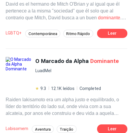
David es el hermano de Mitch O'Brian y al igual que él
pertenece a la misma "sociedad" que él solo que al
contrario que Mitch, David busca a un buen
dominante
...
Y es entonces cuando ve a Mark.
LGBTQ+
Leer
Contemporánea
Ritmo Rápido
Pasión
Dominante
Identidad oculta
De Débil a Fuerte
O Marcado da Alpha
Dominante
LuadMel
9.3
12.1K leídos
Completed
Raiden Iakisamoto era um alpha justo e equilibrado, o
líder do território do lado sul, onde vivia com a sua
alcateia, por anos ele construiu e deu vida a aquela
cidade levando inveja para outros clãs e alcateias que se
sentiram no direito de lhe tomar o que levou anos para
Lobisomem
Leer
Aventura
Traição