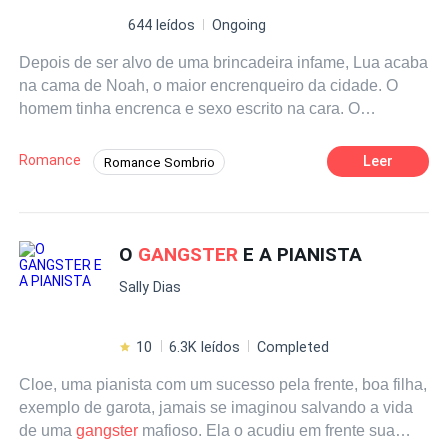
644 leídos
Ongoing
Depois de ser alvo de uma brincadeira infame, Lua acaba
na cama de Noah, o maior encrenqueiro da cidade. O
homem tinha encrenca e sexo escrito na cara. O
problema era que Noah parecia gostar um pouco demais
dela, e isso não parecia coisa boa, uma vez que ele era
Romance
Leer
Romance Sombrio
irmão de Leandro, sua paixão de infância e autor da
Poder Feminino
Amor Exclusivo
infame brincadeira.
Dominante
Diferença de Idade
O
GANGSTER
E A PIANISTA
Sally Dias
10
6.3K leídos
Completed
Cloe, uma pianista com um sucesso pela frente, boa filha,
exemplo de garota, jamais se imaginou salvando a vida
de uma
gangster
mafioso. Ela o acudiu em frente sua