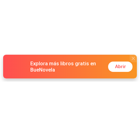
Explora más libros gratis en
Abrir
BueNovela
Hot Genres
Romance
Recursos
Hombre lobo