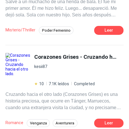
Salvé a un muchacho de una herida de bala. Él fue mi
primer amor. Él me hizo feliz. Luego... desapareció. Me
dejó sola. Sola con nuestro hijo. Seis años después
vuelve a mi vida. Apuntándome con su arma y exigiendo
mi si, acepto en el altar.
Misterio/Thriller
Leer
Poder Femenino
Venganza
Comedia
Identidad oculta
CEO
Matrimonio por Contrato
Mafia
Corazones Grises - Cruzando hacia el otro lado.
POV en primera persona
Malentendido
kesii87
10
7.1K leídos
Completed
Cruzando hacia el otro lado (Corazones Grises) es una
historia preciosa, que ocurre en Tánger, Marruecos,
cuando una extranjera visita la ciudad, y no precisamente
por voluntad propia. Allí conoce lugares maravillosos y a
Alî, un musulmán con unas creencias un tanto toscas,
Romance
Leer
Venganza
Aventurera
que cambiará su vida radicalmente. Pero las cosas nunca