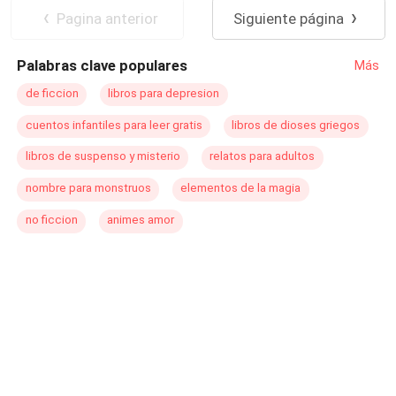
não se abalou pelas palavras do pai, até conhecer Rayna
Pagina anterior
Siguiente página
Petrova, uma acompanhante de luxo numa situação
inusitada e pensar: o que desestabilizaria tanto seu pai
Palabras clave populares
Más
quanto um casamento com uma qualquer?
de ficcion
libros para depresion
cuentos infantiles para leer gratis
libros de dioses griegos
libros de suspenso y misterio
relatos para adultos
nombre para monstruos
elementos de la magia
no ficcion
animes amor