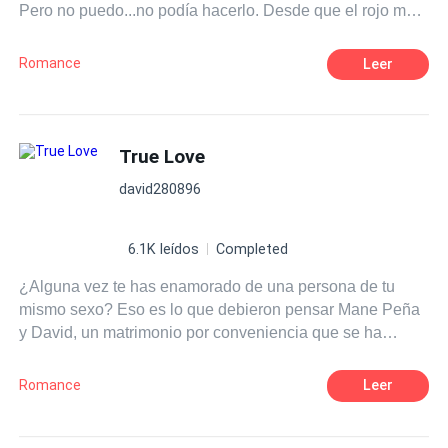
Pero no puedo...no podía hacerlo. Desde que el rojo me
recordaba a tus labios, El amarillo a tu opaco cabello, el
verde a tu suéter de rayas, y el rosa a tus mejillas.
Romance
Leer
True Love
david280896
6.1K leídos
Completed
¿Alguna vez te has enamorado de una persona de tu
mismo sexo? Eso es lo que debieron pensar Mane Peña
y David, un matrimonio por conveniencia que se ha
acabado convirtiendo en una tórrida historia de amor.
Mane, el hombre de la casa, está roto por dentro, y David,
Romance
Leer
David ni siquiera sabe lo que significa sentir debido a su
pasado. ¿Qué va a pasar cuando dos almas heridas se
unan? ¿Qué va a pasar cuando el amor irrumpa en sus