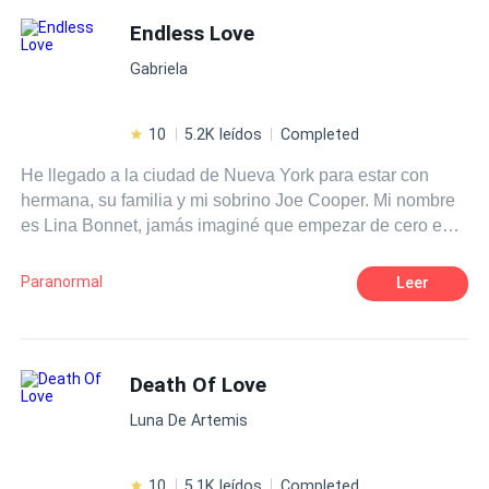
vidas?
Endless Love
Gabriela
10
5.2K leídos
Completed
He llegado a la ciudad de Nueva York para estar con
hermana, su familia y mi sobrino Joe Cooper. Mi nombre
es Lina Bonnet, jamás imaginé que empezar de cero en
un lugar nuevo iba a ser tan complicado, encajar…me
parece imposible. La Universidad parece un reto dificil de
Paranormal
Leer
conseguir, claro, no ser de este país tampoco me ayuda,
cada día es un reto y las sensaciones, indescriptibles. Y
cuando Darell Kraus apareció para dañar mi psiquis por
completo, todo empeoró. Se me metió por dentro, cada
Death Of Love
cosa, lugar o situación se volvieron insignificantes. Él
Luna De Artemis
cambió mi mundo por completo. Segunda parte del libro
Endless.
10
5.1K leídos
Completed