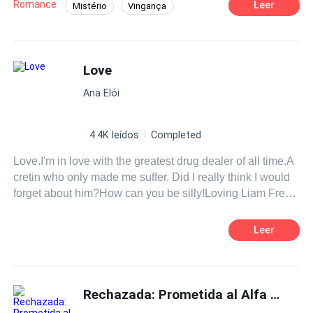
Romance
Leer
Mistério
Vingança
Traição
Contemporâneo
Mafia
Aventura
Love
Ana Elói
4.4K leídos
Completed
Love.I'm in love with the greatest drug dealer of all time.A
cretin who only made me suffer. Did I really think I would
forget about him?How can you be silly!Loving Liam Frey
is the hardest thing to do.
Leer
Rechazada: Prometida al Alfa Maldito