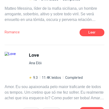
Matteo Messina, líder de la mafia siciliana, un hombre
arrogante, soberbio, altivo y sobre todo viril. Se verá
envuelto en una tórrida, oscura y perversa relación
cuando fije su atención en la mujer equivocada. Sus ojos
negros son el origen de una penetrante mirada que
Romance
Leer
congela la sangre en las venas; alto, fornido y
malditamente atractivo quedará entre la espada y la
pared cuando deba elegir entre lo que siempre ha
deseado: su libertad y el poder o la pasión y la lujuria que
Love
se desata en sus venas. Lionetta Petrucci, una mujer que
Ana Elói
no está dispuesta a ser la dulce flor de ningún hombre, se
convierte en la perdición de Matteo. ¿Será ella la próxima
reina de la Cosa Nostra ¿O Matteo sellará el destino de
9.3
11.4K leídos
Completed
ella de la peor manera?
Amor. Eu sou apaixonada pelo maior traficante de todos
os tempos. Um cretino que só me fez sofrer. Eu realmente
achei que iria esquece-lo? Como puder ser boba! Amar
Liam Frey é a coisa mais difícil de fazer.