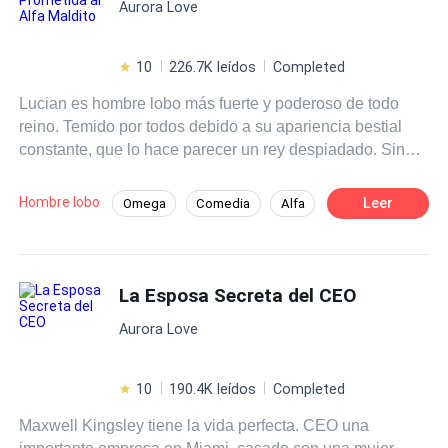
Aurora Love
10
226.7K leídos
Completed
Lucian es hombre lobo más fuerte y poderoso de todo
reino. Temido por todos debido a su apariencia bestial
constante, que lo hace parecer un rey despiadado. Sin
embargo, esconde un secreto oscuro: su transformación
no es controlable, solo puede cambiar durante la luna
Hombre lobo
Leer
Omega
Comedia
Alfa
llena debido a un hechizo. Las prometidas que le han
Universo Alterno
Romance oscuro
presentado no pueden soportar su apariencia y huyen,
dejándolo solo y aislado. Cuando le proponen casarse
Drama
Triángulo Amoroso
con Alina Kindred, una omega rechazada y marginada,
La Esposa Secreta del CEO
Licántropo
Lucian no tiene otra opción que aceptar. Pero pronto
Aurora Love
descubre que Alina es diferente, incapaz de
transformarse en loba como los demás. Sus destinos se
cruzan de manera inesperada, aunque ninguno de los
10
190.4K leídos
Completed
dos es consciente de que están destinados a estar juntos.
Maxwell Kingsley tiene la vida perfecta. CEO una
Lucian inicialmente la rechaza, sin sospechar que amor