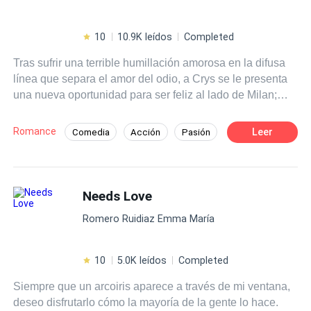
10
10.9K leídos
Completed
Tras sufrir una terrible humillación amorosa en la difusa
línea que separa el amor del odio, a Crys se le presenta
una nueva oportunidad para ser feliz al lado de Milan;
quien está decidido a luchar por ella y ganarse su
corazón, haciendo todo lo posible por alejarla de Bastian
Romance
Leer
Comedia
Acción
Pasión
Woodwryn. Mientras que el mismo Bastian tiene claro
Jugador
Universo Alterno
que se está enfrentando a un tipo de enemigo muy
distinto al que conoce; la retadora e inquietante Crystalle
Bellowk. Lo que no sabe es que ella está decidida a no
Needs Love
perder ni a doblegarse ante él. Un nuevo ciclo escolar,
Romero Ruidiaz Emma María
nuevos personajes, un misterioso enemigo aparece y una
guerra amorosa que los terminará consumiendo.
¿Conseguirán Crys y Bastian sobrevivir a este nuevo
10
5.0K leídos
Completed
ciclo escolar sin destruirse? o por el contrario ¿Caerán
Siempre que un arcoiris aparece a través de mi ventana,
ante las tentaciones y pasiones más profundas de su
deseo disfrutarlo cómo la mayoría de la gente lo hace.
amor?