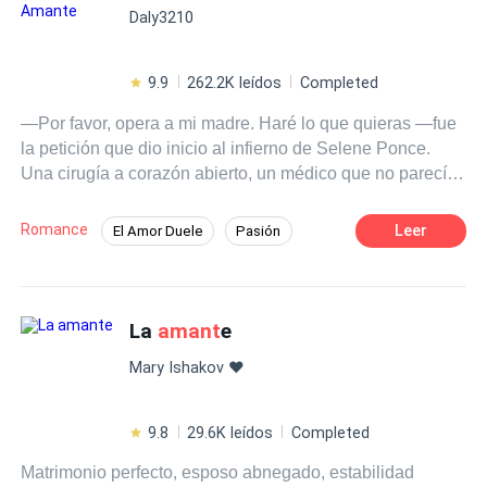
Daly3210
amor huyó.
9.9
262.2K leídos
Completed
—Por favor, opera a mi madre. Haré lo que quieras —fue
la petición que dio inicio al infierno de Selene Ponce.
Una cirugía a corazón abierto, un médico que no parecía
conmoverse con su dolor y que, a falta de dinero que
pagaran sus honorarios, le propone cancelar la deuda
Romance
Leer
El Amor Duele
Pasión
con su cuerpo. ¿Pero cuántas veces debía Selene
Dominante
Triángulo Amoroso
acostarse con él para pagar esa costosa operación? Un
contrato de tres años no parecía bastar para Alejandro
Amor Prohibido
Romance oscuro
Urdiales, quien estaba decidido a mantenerla siendo su
La
amant
e
Infidelidad
Doctor
CEO
amant
e para siempre.
Mary Ishakov ❤️
9.8
29.6K leídos
Completed
Matrimonio perfecto, esposo abnegado, estabilidad