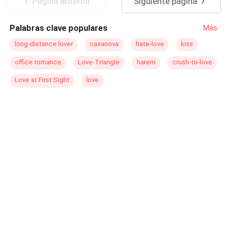
Pagina anterior
Siguiente página
Comedia
Palabras clave populares
Más
long-distance lover
casanova
hate-love
kiss
office romance
Love-Triangle
harem
crush-to-love
Love at First Sight
love