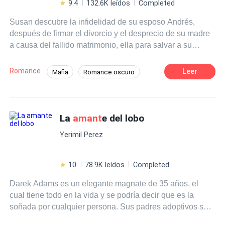
9.4
132.6K leídos
Completed
Susan descubre la infidelidad de su esposo Andrés,
después de firmar el divorcio y el desprecio de su madre
a causa del fallido matrimonio, ella para salvar a su
hermana se convierte en la
amant
e del CEO, el poderoso
y peligroso James Campbell, el camino no tiene final, ella
Romance
Leer
Mafia
Romance oscuro
no tiene el corazón para dejar morir a su pequeña
CEO
Drama
Divorcio
Traición
hermana entregándose al pecado y al amor.
Venganza
Ritmo Rápido
La
amant
e del lobo
Yerimil Perez
10
78.9K leídos
Completed
Darek Adams es un elegante magnate de 35 años, el
cual tiene todo en la vida y se podría decir que es la
soñada por cualquier persona. Sus padres adoptivos se
encargaron de eso y hoy día está casado con una