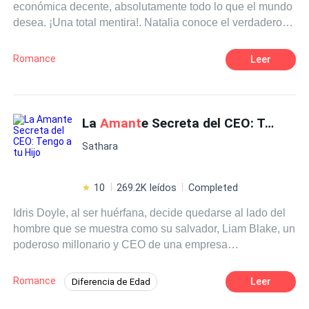
económica decente, absolutamente todo lo que el mundo
desea. ¡Una total mentira!. Natalia conoce el verdadero
rostro que esconde su esposo, el dolor de una infidelidad
duele, pero duele más fingir que todo está bien. Un
Romance
Leer
encuentro sería el complemento ideal para salir de su
castillo imaginario, antes de decir adiós definitivamente.
La
Amant
e Secreta del CEO: Tengo a tu Hijo
Sathara
10
269.2K leídos
Completed
Idris Doyle, al ser huérfana, decide quedarse al lado del
hombre que se muestra como su salvador, Liam Blake, un
poderoso millonario y CEO de una empresa
farmacéutica, convirtiéndose en su asistente personal y
no solo eso, en la mujer que calma sus pasiones, la
Romance
Leer
Diferencia de Edad
dueña de su , bajo la promesa que no involucrarán
Matrimonio por Contrato
sentimientos y placer. En algún momento Liam, ese