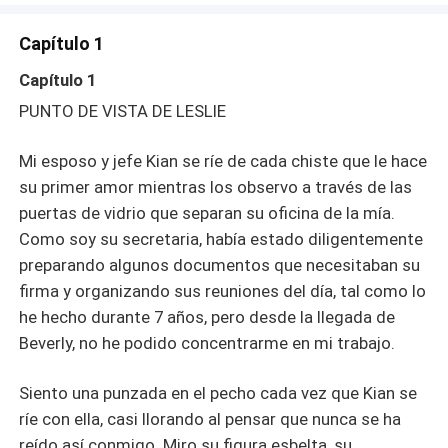
mis palabras, y me siento orgullosa de finalmente haber
conseguido al menos una reacción su parte, cambiándole
Capítulo 1
su expresión fría. "Tanto los papeles del divorcio como mi
renuncia te llegarán pronto." Agrego antes de que pueda
Capítulo 1
recuperarse de su sorpresa, y sin esperar su respuesta,
PUNTO DE VISTA DE LESLIE
me dirijo a Travis, que seguía atónito. "Llévame a casa,
Travis."
Mi esposo y jefe Kian se ríe de cada chiste que le hace
su primer amor mientras los observo a través de las
puertas de vidrio que separan su oficina de la mía.
Como soy su secretaria, había estado diligentemente
preparando algunos documentos que necesitaban su
firma y organizando sus reuniones del día, tal como lo
he hecho durante 7 años, pero desde la llegada de
Beverly, no he podido concentrarme en mi trabajo.
Siento una punzada en el pecho cada vez que Kian se
ríe con ella, casi llorando al pensar que nunca se ha
reído así conmigo. Miro su figura esbelta, su