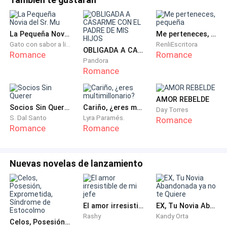
lo que él me ocultó a propósito era que esa socia
comercial era Beverly Anderson, y quizás esa sea la
razón por la que ha estado más frío e indiferente de
La Pequeña Novia del Sr. Mu
Me perteneces, pequeña
lo habitual.
Gato con sabor a limón
RenliEscritora
OBLIGADA A CASARME CON EL PADRE DE MIS HIJOS
Romance
Romance
Pandora
Mi corazón me duele ante esta realidad, pero me
Romance
duele aún más porque no hay nada que pueda hacer al
respecto. Nunca he tenido un lugar en el corazón de
AMOR REBELDE
Kian, pero él ha sido el único hombre en el mío. Lo amé
Socios Sin Querer
Cariño, ¿eres multimillonario?
Day Torres
S. Dal Santo
Lyra Paramés.
Romance
desde el momento en que lo conocí, pero no puedo
Romance
Romance
decir lo mismo de él.
Siempre me recuerda, incluso sin hablar, que nuestro
Nuevas novelas de lanzamiento
matrimonio no es más que un intento de cumplir los
deseos de su abuelo. Yo sabía que si él hubiera
conseguido lo que quería, nunca me habría dirigido la
El amor irresistible de mi jefe
EX, Tu Novia Abandonada ya no te Quiere
palabra, ni mucho menos se habría casado conmigo.
Rashy
Kandy Orta
Celos, Posesión, Exprometida, Síndrome de Estocolmo