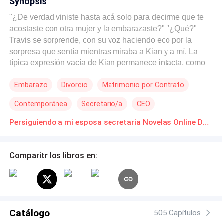
Synopsis
"¿De verdad viniste hasta acá solo para decirme que te
acostaste con otra mujer y la embarazaste?" "¿Qué?"
Travis se sorprende, con su voz haciendo eco por la
sorpresa que sentía mientras miraba a Kian y a mí. La
típica expresión vacía de Kian permanece intacta, como
si no le afectaran mis palabras ni el dolor que siento. "No
Embarazo
Divorcio
Matrimonio por Contrato
hablemos de esto aquí, Leslie. Sabes que no puedo
dejarla así sin más." Me burlo de él. "Yo no te dije que
Contemporánea
Secretario/a
CEO
vinieras. ¿Sabes qué? Nunca debiste venir aquí.
Deberías haberte quedado con ella, ya que ahora la
Romance oscuro
Drama
Persiguiendo a mi esposa secretaria Novelas Online Descarga gratuita de PDF
prefieres a ella y yo ya no formo parte de tu vida." Kian
frunce el ceño, acercándose e intimidándome un poco
con su altura y complexión musculosa. "¿Qué significa
Comparitr los libros en:
eso? Eres mi esposa." "Ya no soy tu esposa," le digo sin
pensarlo. No había planeado nada de esto, pero no me
importaba, porque pienso abiertamente que esto es lo
mejor para mí. "Quiero el divorcio, Kian." Sus ojos se
abren de par en par, incapaz de contener la sorpresa ante
Catálogo
505 Capítulos