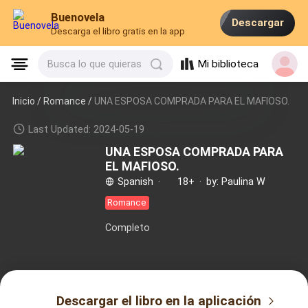
Buenovela
Descargar
Descarga el libro gratis en la app
Mi biblioteca
Busca lo que quieras
Inicio /
Romance
/
UNA ESPOSA COMPRADA PARA EL MAFIOSO.
Last Updated: 2024-05-19
UNA ESPOSA COMPRADA PARA
EL MAFIOSO.
Spanish
·
18+
·
by: Paulina W
Romance
Completo
Descargar el libro en la aplicación