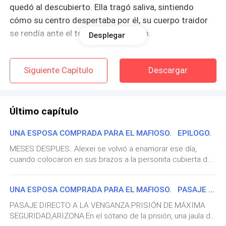
quedó al descubierto. Ella tragó saliva, sintiendo
cómo su centro despertaba por él, su cuerpo traidor
se rendía ante el toque de su marido.
Desplegar
—¿Qué… qué vas a hacer? —preguntó nerviosa.
Siguiente Capítulo
Descargar
Santino se detuvo lo suficientemente cerca como
para que sus alientos se mezclaran, sus dedos
ásperos acariciaron su mejilla y ella tuvo el instinto de
Último capítulo
cerrar los ojos y dejarse llevar.
UNA ESPOSA COMPRADA PARA EL MAFIOSO. EPILOGO.
—Recordarte… —susurró sobre sus labios— recordarte
MESES DESPUES...Alexei se volvió a enamorar ese día,
cuando colocaron en sus brazos a la personita cubierta de
a quién perteneces…
mucosidad, la cara roja y que lloraba a todo pulmón. Una
sonrisa se formó en sus labios y sus ojos se encontraron
UNA ESPOSA COMPRADA PARA EL MAFIOSO. PASAJE DIRECTO A LA VENGANZA.
con los de Tatiana.—Voy a necesitar más armas —dijo en
tono serio.Luego no pudo evitar mirarla con asombro. Era
PASAJE DIRECTO A LA VENGANZA.PRISIÓN DE MÁXIMA
simplemente perfecta. Su pecho se llenó de amor
SEGURIDAD,ARIZONA.En el sótano de la prisión, una jaula de
instantáneo y supo que esa pequeña niña sería su punto