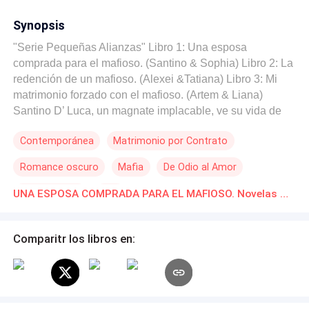
Synopsis
"Serie Pequeñas Alianzas" Libro 1: Una esposa
comprada para el mafioso. (Santino & Sophia) Libro 2: La
redención de un mafioso. (Alexei &Tatiana) Libro 3: Mi
matrimonio forzado con el mafioso. (Artem & Liana)
Santino D’ Luca, un magnate implacable, ve su vida de
poder y control desmoronarse tras un devastador
Contemporánea
Matrimonio por Contrato
accidente que lo relega a una silla de ruedas. Este giro
del destino lo transforma en un ser aún más duro y reacio
Romance oscuro
Mafia
De Odio al Amor
al amor, convencido de que la felicidad es un lujo que ya
no puede permitirse. Sin embargo, el destino toma un giro
Ritmo Rápido
CEO
UNA ESPOSA COMPRADA PARA EL MAFIOSO. Novelas Online Descarga gratuita de PDF
inesperado cuando su abuelo en un acto de
desesperación por verlo feliz, le presenta a una esposa
comprada. A regañadientes, Santino acepta esta nueva
Comparitr los libros en:
realidad sin imaginar que Sophia Sanz, la mujer que
ahora es su esposa, traería luz a su oscuro mundo.
Sophia, marcada por años de sometimiento bajo la
sombra de su prima y la crueldad de su tía, se ve forzada