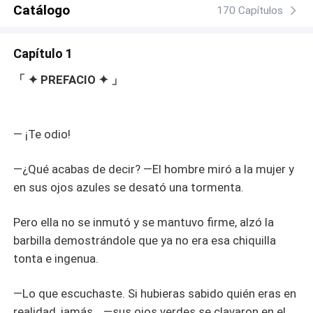
a aceptar sin saber que detrás de su matrimonio se
Catálogo
170 Capítulos
esconde algo más, algo que podría llevarla a un mundo
de peligros y secretos ocultos. Y a medida que se adentra
Capítulo 1
más en el mundo cerrado de Santino, descubre que
detrás de la fachada del hombre implacable se esconde
「 ✦ PREFACIO ✦ 」
un corazón herido, y capaz de amar.
― ¡Te odio!
—¿Qué acabas de decir? —El hombre miró a la mujer y
en sus ojos azules se desató una tormenta.
Pero ella no se inmutó y se mantuvo firme, alzó la
barbilla demostrándole que ya no era esa chiquilla
tonta e ingenua.
—Lo que escuchaste. Si hubieras sabido quién eras en
realidad, jamás… —sus ojos verdes se clavaron en el