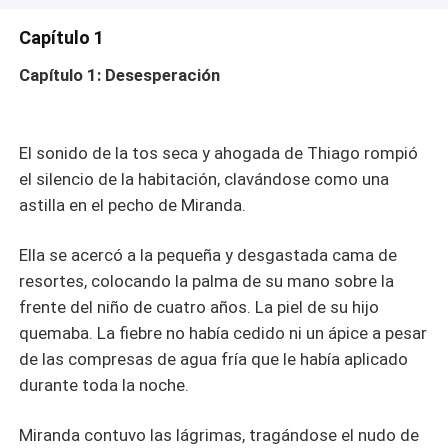
idénticos a los de la mujer del club que le quita el sueño,
pero su formalidad lo convence de que es un error. El
Capítulo 1
verdadero peligro estalla cuando Miranda, por azar, se
Capítulo 1: Desesperación
convierte en la mejor amiga y confidente de la esposa de
Alejandro. ​Sin saberlo, Miranda ha entrado al hogar del
hombre que la hizo conocer el deseo absoluto. Atrapada
entre la lealtad a una mujer moribunda, la innegable
​El sonido de la tos seca y ahogada de Thiago rompió
atracción por su implacable jefe y un secreto ardiente a
el silencio de la habitación, clavándose como una
punto de revelarse si descubre lo que Alejandro esconde
astilla en el pecho de Miranda.
bajo su impecable traje formal... ¿Podrá el deseo
sobrevivir a la verdad?
​Ella se acercó a la pequeña y desgastada cama de
resortes, colocando la palma de su mano sobre la
frente del niño de cuatro años. La piel de su hijo
quemaba. La fiebre no había cedido ni un ápice a pesar
de las compresas de agua fría que le había aplicado
durante toda la noche.
​Miranda contuvo las lágrimas, tragándose el nudo de