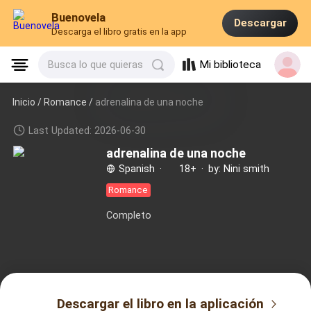
Buenovela
Descargar
Descarga el libro gratis en la app
Mi biblioteca
Busca lo que quieras
Inicio /
Romance
/
adrenalina de una noche
Last Updated: 2026-06-30
adrenalina de una noche
Spanish
·
18+
·
by: Nini smith
Romance
Completo
Descargar el libro en la aplicación