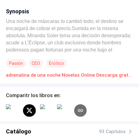
Synopsis
Una noche de máscaras lo cambió todo; el destino se
encargará de cobrar el precio. ​Sumida en la miseria
absoluta, Miranda Soler toma una decisión desesperada:
acude a L’Éclipse, un club exclusivo donde hombres
poderosos pagan fortunas por una noche bajo el
anonimato de las máscaras. En la suite 404, Miranda se
Pasión
CEO
Erótico
entrega al fuego y la pasión de un hombre dominante del
que solo recuerda un detalle antes de huir con el dinero:
adrenalina de una noche Novelas Online Descarga gratuita de PDF
un tatuaje en la espalda de una rosa atravesada por una
espada. ​Semanas después, buscando una vida
respetable, Miranda consigue el empleo de asistente de
Comparitr los libros en:
Alejandro Villarreal, el dueño de la corporación turística
más importante del país. Alejandro es un hombre frío,
estricto y atrapado en un matrimonio sin amor, atado solo
por la compasión que le provoca su esposa enferma de
cáncer. ​Al verse a la luz del día, la tensión es brutal. Él se
Catálogo
93 Capítulos
obsesiona con los ojos azul eléctrico de Miranda,