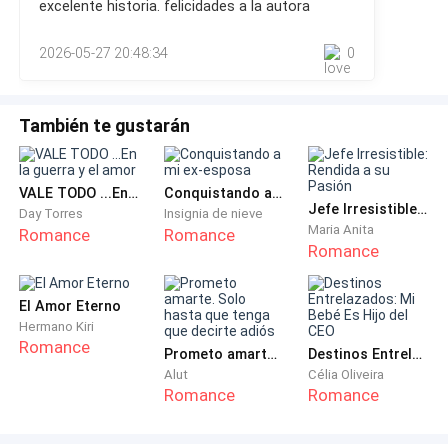
excelente historia. felicidades a la autora
​—¡Miranda! ¡Abre la puerta, sé que estás ahí dentro! —
daño que ella había causado. Por otro, comprendía que
aquella mujer ya no era la misma de antes; ahora vivía
la voz áspera de Don Roque, el casero, retumbó en el
2026-05-27 20:48:34
0
atormentada por sus propias decisiones.Aun así, sabía que
pasillo.
no podía o
​Miranda respiró hondo y abrió la puerta solo un par de
También te gustarán
pulgadas.
​—Don Roque, por favor, baje la voz, el niño está muy
VALE TODO ...En la guerra y el amor
Conquistando a mi ex-esposa
Jefe Irresistible: Rendida a su Pasión
enfermo... —suplicó en un susurro cargado de
Day Torres
Insignia de nieve
Maria Anita
Romance
Romance
dignidad.
Romance
​—No me importan tus excusas, muchacha. Llevas
El Amor Eterno
semanas con el mismo cuento —sentenció el hombre,
Hermano Kiri
cruzándose de brazos—. Hoy es el límite. O me pagas
Romance
Prometo amarte. Solo hasta que tenga que decirte adiós
Destinos Entrelazados: Mi Bebé Es Hijo del CEO
los dos meses completos de renta antes de la
Alut
Célia Oliveira
medianoche, o pongo tus pocas cosas y a tu hijo en la
Romance
Romance
calle. Y créeme que no me va a temblar la mano.