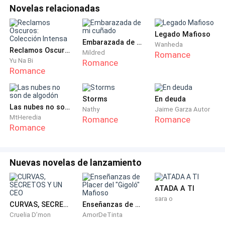
Novelas relacionadas
​—Por favor, se lo ruego... solo deme tres días. Soy una
mujer honrada, yo le voy a pagar...
Legado Mafioso
Embarazada de mi cuñado
Wanheda
​—¡Las promesas no pagan mis cuentas! —la
Reclamos Oscuros: Colección Intensa
Mildred
Romance
interrumpió él, despiadado—. Medianoche, Miranda. O
Yu Na Bi
Romance
Romance
hay dinero, o duermen en la acera.
​La puerta se cerró y Miranda se deslizó de espaldas
Storms
En deuda
Las nubes no son de algodón
Nathy
Jaime Garza Autor
contra la madera hasta caer de rodillas en el suelo. Se
MtHeredia
Romance
Romance
cubrió el rostro con las manos, dejando que el llanto
Romance
fluyera en un silencio absoluto para no asustar a
Thiago. Se sentía completamente rota. Sus principios
Nuevas novelas de lanzamiento
y su decencia de nada servían bajo una tormenta
inminente que amenazaba con dejar a su hijo enfermo
ATADA A TI
en la calle.
sara o
CURVAS, SECRETOS Y UN CEO
Enseñanzas de Placer del "Gigoló" Mafioso
​—No llores, mami... no me duele tanto —la voz débil de
Cruelia D’mon
AmorDeTinta