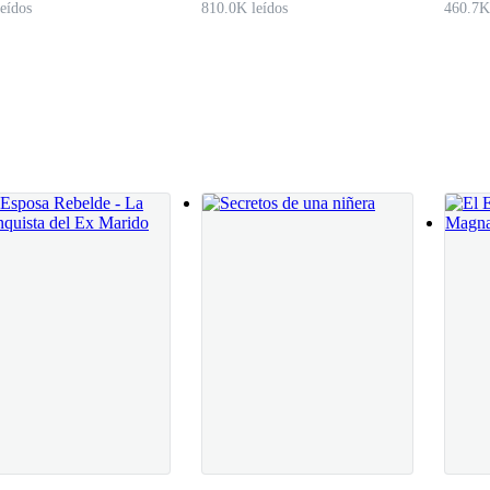
eídos
810.0K leídos
460.7K
el pasillo de regreso. Estaba segura de que era un malentendido, que N
que, como siempre, habían hecho de algo simple todo un chisme.
a entrar; diría que olvidó las llaves o un informe. Necesitaba verlo con 
 con fuerza, pero antes de girarlo, su corazón se oprimió violentamente 
rgado de una intimidad inconfundible, que salía directamente de su of