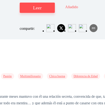
Añadido
Leer
compartir:
Pasión
Multimillonario
Chica buena
Diferencia de Edad
nte meses mantuvo con él una relación secreta, convencida de que, tal
que todo era mentira… y que además él está a punto de casarse con otr