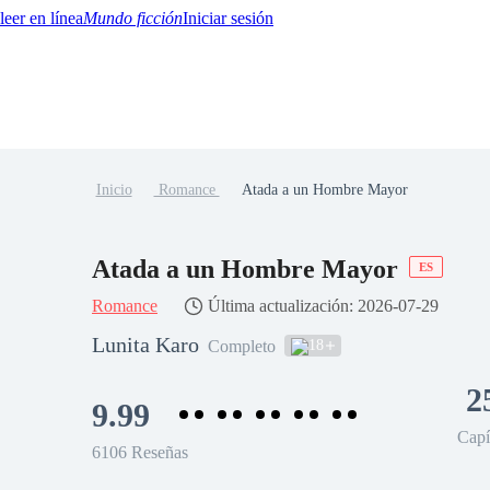
Mundo ficción
Iniciar sesión
Inicio
Romance
Atada a un Hombre Mayor
BTQ+
YA/TEEN
Paranormal
Misterio/Thriller
Oriental
Juegos
Historia
MM
Atada a un Hombre Mayor
ES
Romance
Última actualización: 2026-07-29
Lunita Karo
18
Completo
2
9.99
Capí
6106 Reseñas