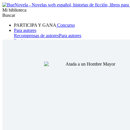
Mi biblioteca
Buscar
PARTICIPA Y GANA
Concurso
Para autores
Recompensas de autores
Para autores
Ranking
Navegar
Novelas
Cuentos Cortos
Todos
Romance
Hombre lobo
Mafia
Sistema
Fantasía
Urbano
LG