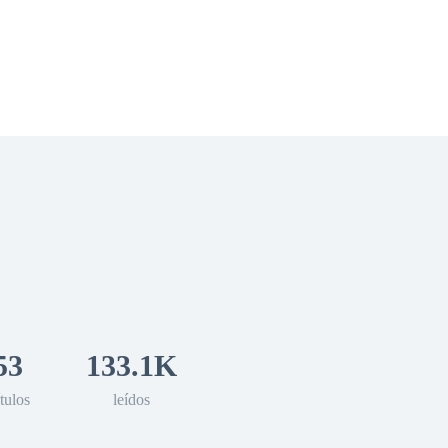
 Romance
Sci-Fi
Guerra
Otros
53
133.1K
tulos
leídos