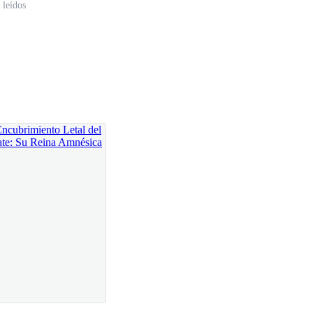
 leídos
oah simplemente estaba siendo cortés con alguien de
sus propios ojos para acallar el ruido en su cabeza.
al escuchar una voz ronca de mujer.
icina.