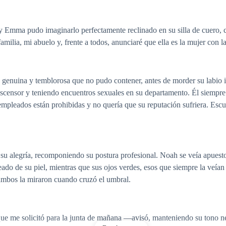
y Emma pudo imaginarlo perfectamente reclinado en su silla de cuero, 
milia, mi abuelo y, frente a todos, anunciaré que ella es la mujer con l
genuina y temblorosa que no pudo contener, antes de morder su labio in
scensor y teniendo encuentros sexuales en su departamento. Él siempre
empleados están prohibidas y no quería que su reputación sufriera. Escuc
o de su alegría, recomponiendo su postura profesional. Noah se veía apu
do de su piel, mientras que sus ojos verdes, esos que siempre la veían c
 ambos la miraron cuando cruzó el umbral.
e me solicitó para la junta de mañana —avisó, manteniendo su tono neu